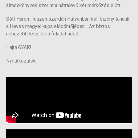
álmoskönyvek szerint a hátralévő két mérkőzés előtt.
Sőt! Három, hiszen szerdán Hatvanban kell bizonyítanunk
a Heves megyei kupa elődöntőjében… Az biztos
nehezebb lesz, de a feladat adott.
Hajrá GYAK!
Nyilatkozatok: