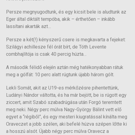
Persze megnyugodtunk, és egy kicsit bele is aludtunk az
Eger által diktált tempóba, akik – érthetően – inkább
lassítani akarták azt…
Persze a két(!) kényszerű csere is megkavarta a fejeket:
Szilágyi achillesze fél órát bírt, de Tóth Levente
combhajlítója is csak 40 percig húzta…
A második félidő elején aztán még hatékonyabban rátuk
meg a gólfát: 10 perc alatt rúgtunk újabb három gólt.
Lekli Somát, akit az U19-es mérkőzésre pihentettünk,
Ludányi Nándor váltotta, és ha már bejött, be is rúgott egy
ziccert, amit Szabó szabadrúgása után Forgó teremtett
meg neki. Négy perc múlva Nagy-György Bálint vett elő
egyet a “régiből”, és egy mesteri kiugratással kínálta meg
Oraveczet a jobb szélen, aki befelé húzva szépen lőtte ki
a hosszú alsót. Újabb négy perc múlva Oravecz a