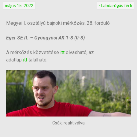
május 15, 2022
- Labdarúgás férfi
Megyei I. osztályú bajnoki mérkőzés, 28. forduló
Eger SE II. – Gyöngyösi AK 1-8 (0-3)
A mérkőzés közvetítése
itt
olvasható, az
adatlap
itt
található.
Csák: reaktiválva