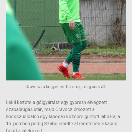
Oravecz, a kegyetlen: háromig meg sem állt
Lekli kezdte a gólgyártást egy gyorsan elvégzett
szabadrúgás után, majd Oravecz érkezett a
hossszúoldalon egy laposan középre gurított labdára, a
15. percben pedig Szabó emelte át mesterien a kapus
fölött a játékszert.