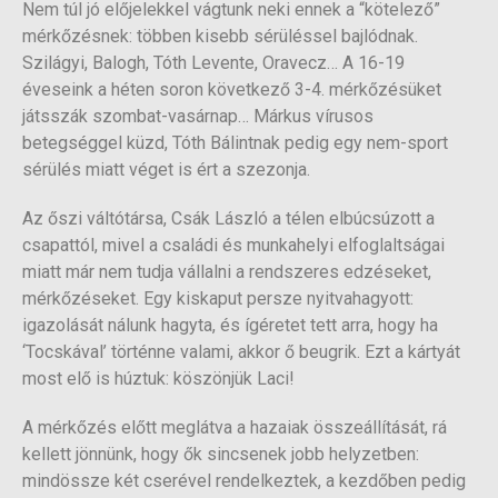
Nem túl jó előjelekkel vágtunk neki ennek a “kötelező”
mérkőzésnek: többen kisebb sérüléssel bajlódnak.
Szilágyi, Balogh, Tóth Levente, Oravecz… A 16-19
éveseink a héten soron következő 3-4. mérkőzésüket
játsszák szombat-vasárnap… Márkus vírusos
betegséggel küzd, Tóth Bálintnak pedig egy nem-sport
sérülés miatt véget is ért a szezonja.
Az őszi váltótársa, Csák László a télen elbúcsúzott a
csapattól, mivel a családi és munkahelyi elfoglaltságai
miatt már nem tudja vállalni a rendszeres edzéseket,
mérkőzéseket. Egy kiskaput persze nyitvahagyott:
igazolását nálunk hagyta, és ígéretet tett arra, hogy ha
‘Tocskával’ történne valami, akkor ő beugrik. Ezt a kártyát
most elő is húztuk: köszönjük Laci!
A mérkőzés előtt meglátva a hazaiak összeállítását, rá
kellett jönnünk, hogy ők sincsenek jobb helyzetben:
mindössze két cserével rendelkeztek, a kezdőben pedig