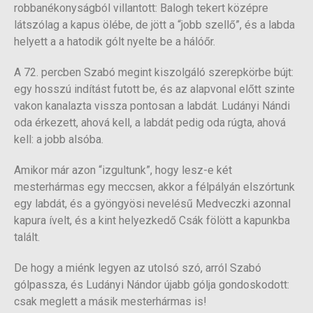
robbanékonyságból villantott: Balogh tekert középre
látszólag a kapus ölébe, de jött a “jobb szellő”, és a labda
helyett a a hatodik gólt nyelte be a hálóőr.
A 72. percben Szabó megint kiszolgáló szerepkörbe bújt:
egy hosszú indítást futott be, és az alapvonal előtt szinte
vakon kanalazta vissza pontosan a labdát. Ludányi Nándi
oda érkezett, ahová kell, a labdát pedig oda rúgta, ahová
kell: a jobb alsóba.
Amikor már azon “izgultunk”, hogy lesz-e két
mesterhármas egy meccsen, akkor a félpályán elszórtunk
egy labdát, és a gyöngyösi nevelésű Medveczki azonnal
kapura ívelt, és a kint helyezkedő Csák fölött a kapunkba
talált.
De hogy a miénk legyen az utolsó szó, arról Szabó
gólpassza, és Ludányi Nándor újabb gólja gondoskodott:
csak meglett a másik mesterhármas is!