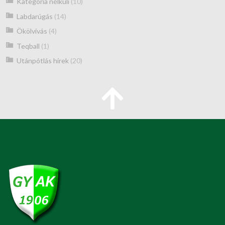
Kategória nélküli
(10)
Labdarúgás
(14)
Ökölvívás
(4)
Teqball
(1)
Utánpótlás hírek
(20)