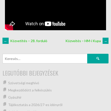
←
Közvetítés – 28. forduló
Közveítés – HM-i Kupa
→
LEGUTÓBBI BEJEGYZÉSEK
Szövetségi meghívó
Megkezdődött a felkészülés
Gyászhír
Tájékoztatás a 2026/27-es idényről