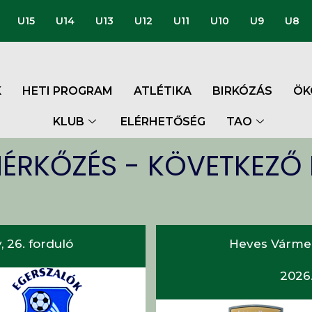
U15
U14
U13
U12
U11
U10
U9
U8
K
HETI PROGRAM
ATLÉTIKA
BIRKÓZÁS
ÖK
KLUB
ELÉRHETŐSÉG
TAO
ÉRKŐZÉS - KÖVETKEZŐ
, 26. forduló
Heves Vármegy
2026.