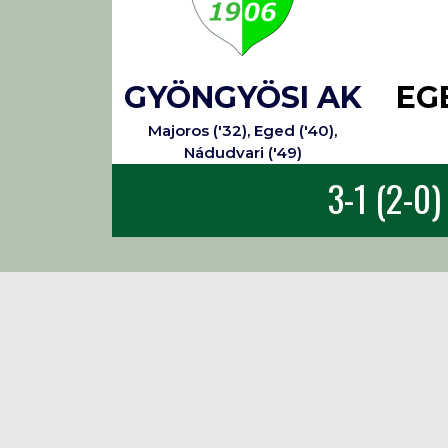
GYÖNGYÖSI AK
EG
Majoros ('32), Eged ('40),
Nádudvari ('49)
3-1 (2-0)