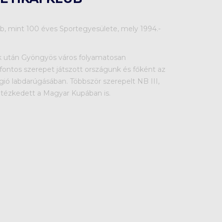
b, mint 100 éves Sportegyesülete, mely 1994.-
k után Gyöngyös város folyamatosan
fontos szerepet játszott országunk és főként az
gió labdarúgásában. Többször szerepelt NB III,
itézkedett a Magyar Kupában is.