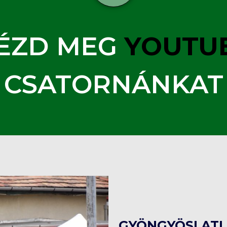
ÉZD MEG
YOUTU
CSATORNÁNKAT
GYÖNGYÖSI ATL