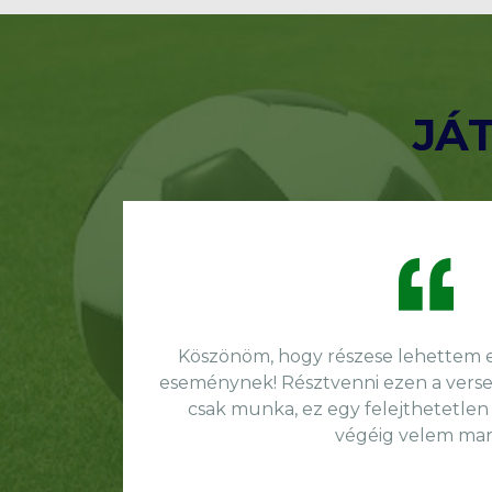
JÁ
Köszönöm, hogy részese lehettem eg
eseménynek! Résztvenni ezen a verse
csak munka, ez egy felejthetetlen
végéig velem mar