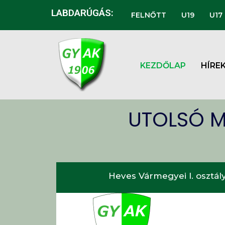
LABDARÚGÁS:
FELNŐTT
U19
U17
KEZDŐLAP
HÍRE
UTOLSÓ M
Heves Vármegyei I. osztály