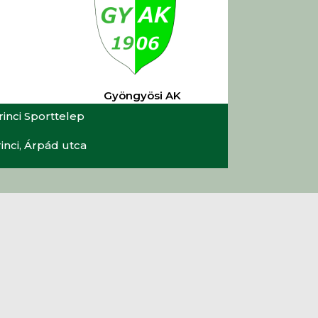
Gyöngyösi AK
rinci Sporttelep
inci, Árpád utca