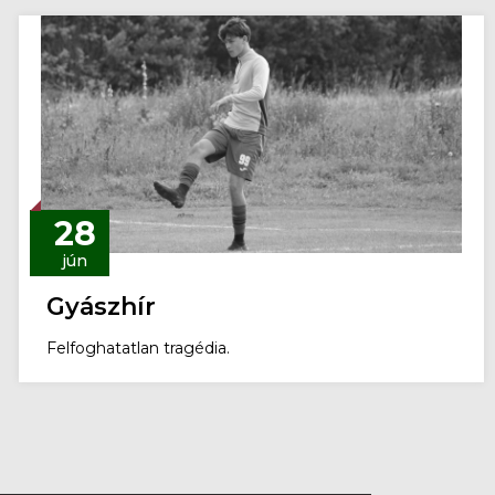
28
jún
Gyászhír
Felfoghatatlan tragédia.