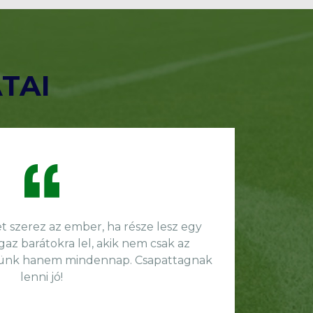
TAI
 szerez az ember, ha része lesz egy
az barátokra lel, akik nem csak az
ünk hanem mindennap. Csapattagnak
lenni jó!