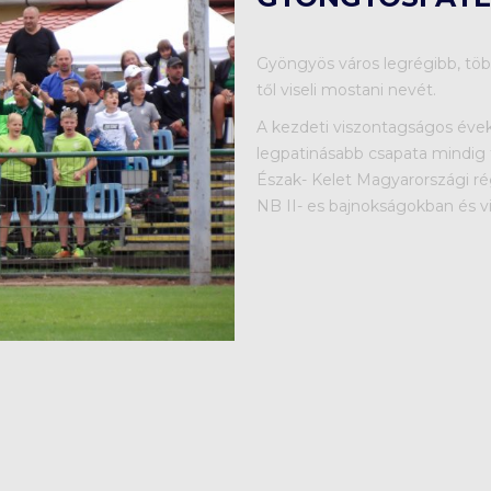
Gyöngyös város legrégibb, töb
től viseli mostani nevét.
A kezdeti viszontagságos éve
legpatinásabb csapata mindig 
Észak- Kelet Magyarországi ré
NB II- es bajnokságokban és v