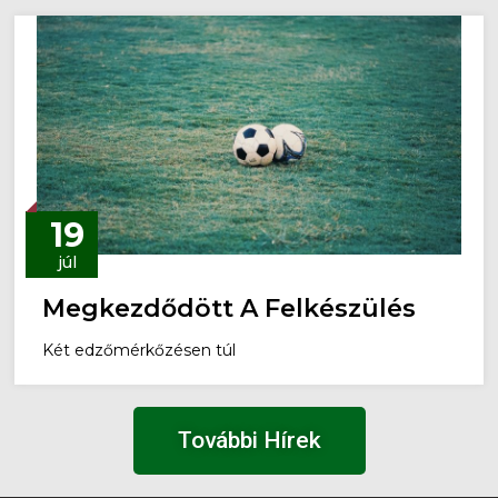
19
júl
Megkezdődött A Felkészülés
Két edzőmérkőzésen túl
További Hírek