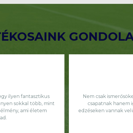
TÉKOSAINK GONDOLA
y ilyen fantasztikus
Nem csak ismerősöket
nyen sokkal több, mint
csapatnak hanem ig
 élmény, ami életem
edzéseken vannak vel
ad.