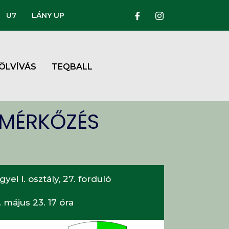
U7
LÁNY UP
ÖLVÍVÁS
TEQBALL
 MÉRKŐZÉS
ei I. osztály, 27. forduló
 május 23. 17 óra