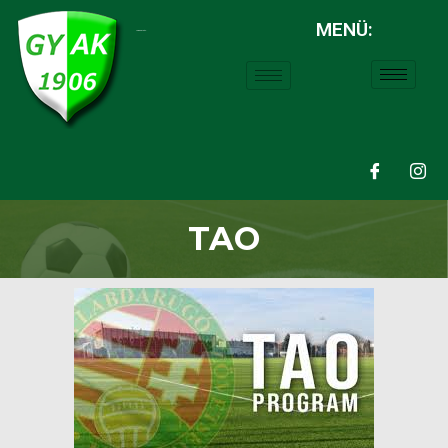
MENÜ:
LABDARÚGÁS:
TAO