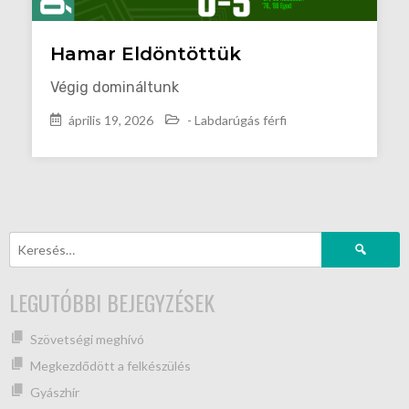
Hamar Eldöntöttük
Végig domináltunk
április 19, 2026
- Labdarúgás férfi
LEGUTÓBBI BEJEGYZÉSEK
Szövetségi meghívó
Megkezdődött a felkészülés
Gyászhír