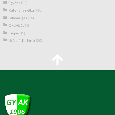
Egyéb
(125)
Kategória nélküli
(10)
Labdarúgás
(14)
Ökölvívás
(4)
Teqball
(1)
Utánpótlás hírek
(20)