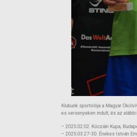
Klubunk sportolója a Magyar Ökölví
es versenyeken indult, és az alább
– 2025.02.02. Kóczián Kupa, Buda
– 2025.03.27-30. Énekes István E