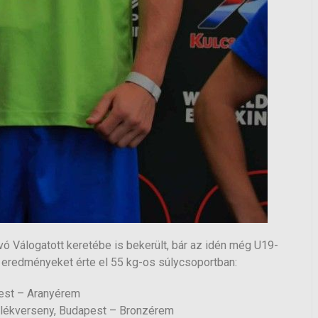
vó Válogatott keretébe is bekerült, bár az idén még U19-
i eredményeket érte el 55 kg-os súlycsoportban:
pest – Aranyérem
mlékverseny, Budapest – Bronzérem