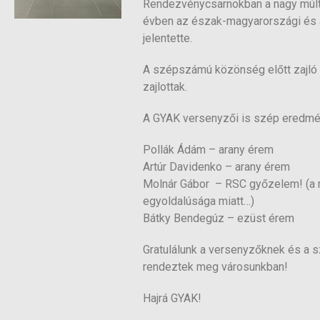
Rendezvénycsarnokban a nagy múltú
évben az észak-magyarországi és az
jelentette.
A szépszámú közönség előtt zajló 
zajlottak.
A GYAK versenyzői is szép eredmén
Pollák Ádám – arany érem
Artúr Davidenko – arany érem
Molnár Gábor – RSC győzelem! (a m
egyoldalúsága miatt…)
Bátky Bendegúz – ezüst érem
Gratulálunk a versenyzőknek és a s
rendeztek meg városunkban!
Hajrá GYAK!