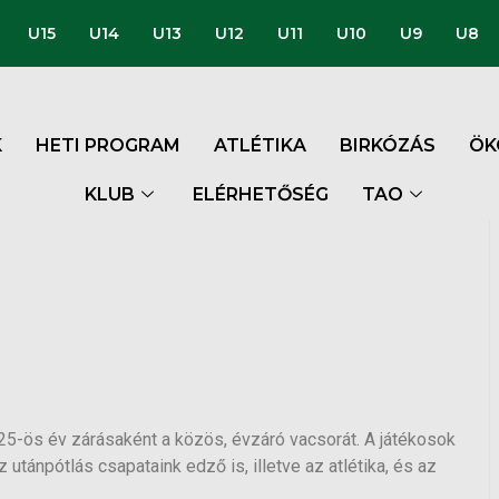
U15
U14
U13
U12
U11
U10
U9
U8
K
HETI PROGRAM
ATLÉTIKA
BIRKÓZÁS
ÖK
KLUB
ELÉRHETŐSÉG
TAO
25-ös év zárásaként a közös, évzáró vacsorát. A játékosok
 utánpótlás csapataink edző is, illetve az atlétika, és az