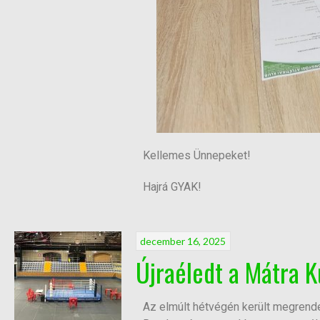
Kellemes Ünnepeket!
Hajrá GYAK!
december 16, 2025
Újraéledt a Mátra K
Az elmúlt hétvégén került megrende