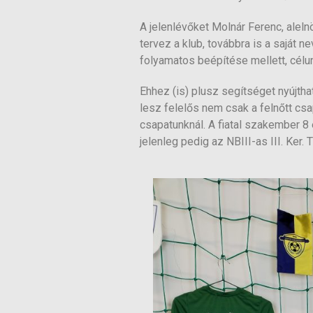
A jelenlévőket Molnár Ferenc, alel
tervez a klub, továbbra is a saját 
folyamatos beépítése mellett, célu
Ehhez (is) plusz segítséget nyújtha
lesz felelős nem csak a felnőtt cs
csapatunknál. A fiatal szakember 8 
jelenleg pedig az NBIII-as III. Ker.