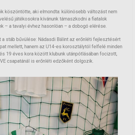
nök köszöntötte, aki elmondta: különösebb változást nem
nevelésű játékosokra kívánunk támaszkodni a fiatalok
nk – a tavalyi évhez hasonlóan – a dobogó elérése.
t a stáb bűvülése: Nádasdi Bálint az erőnléti fejlesztésért
apat mellett, hanem az U14-es korosztálytól felfelé minden
és 19 éves kora között klubunk utánpótlásában focizott,
 TVE csapatánál is erőnléti edzőként dolgozik.