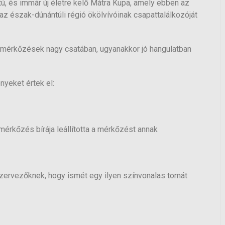
, és immár új életre kelő Mátra Kupa, amely ebben az
 észak-dúnántúli régió ökölvívóinak csapattalálkozóját
mérkőzések nagy csatában, ugyanakkor jó hangulatban
yeket értek el:
érkőzés bírája leállította a mérkőzést annak
zervezőknek, hogy ismét egy ilyen színvonalas tornát