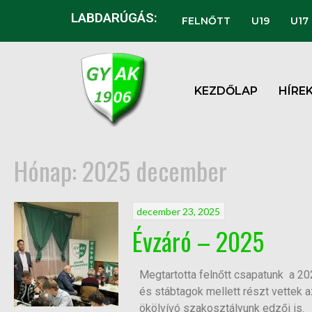
LABDARÚGÁS:
FELNŐTT
U19
U17
KEZDŐLAP
HÍRE
Hónap:
2025 december
december 23, 2025
Évzáró – 2025
Megtartotta felnőtt csapatunk a 20
és stábtagok mellett részt vettek az
ökölvívó szakosztályunk edzői is.