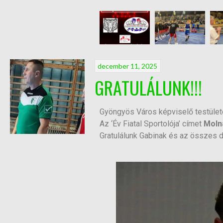
december 11, 2025
GRATULÁLUNK!!!
Gyöngyös Város képviselő testülete
Az ‘Év Fiatal Sportolója’ címet
Moln
Gratulálunk Gabinak és az összes d