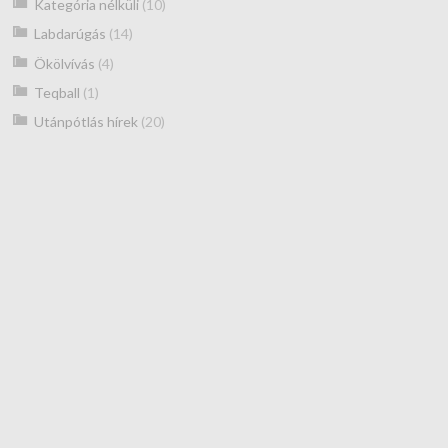
Kategória nélküli
(10)
Labdarúgás
(14)
Ökölvívás
(4)
Teqball
(1)
Utánpótlás hírek
(20)