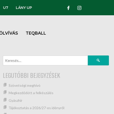
U7
LÁNY UP
ÖLVÍVÁS
TEQBALL
LEGUTÓBBI BEJEGYZÉSEK
Szövetségi meghívó
Megkezdődött a felkészülés
Gyászhír
Tájékoztatás a 2026/27-es idényről