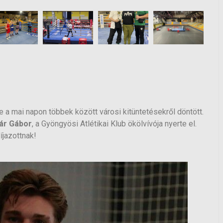
 a mai napon többek között városi kitüntetésekről döntött.
ár Gábor
, a Gyöngyösi Atlétikai Klub ökölvívója nyerte el.
íjazottnak!