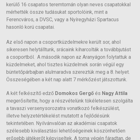
kerülő 16 csapatos teremtornán olyan neves csapatokkal
mérhették össze tudásukat sportolóink, mint a
Ferencváros, a DVSC, vagy a Nyíregyházi Spartacus
hasonló korú csapatai.
Az első napon a csoportküzdelmekre került sor, ahol
sikeresen helytálltunk, srácaink kiharcolták a továbbjutást
a csoportból. A második napon az Aranyágon folytattuk a
küzdelmeket, ahol tisztes küzdelmek során végül egy
büntetőpárbajban alulmaradva szereztük meg a 8. helyet.
Összeségében a két nap alatt 7 mérkőzést játszottunk.
A két felkészítő edző
Domokos Gergő
és
Nagy Attila
megerősítette, hogy a részvételünk tökéletesen szolgálta
a tavaszi versenysorozatra vonatkozó felkészülést,
illetve helyzetértékelést mutatott a fejlődésünk
tekintetében. Nyilvánvalóan az akadémiai csapatok
szélesebb kiválasztási lehetőségeinek köszönhetően
erősebb játékerőt képviseltek. A torna végén fáradtan, de