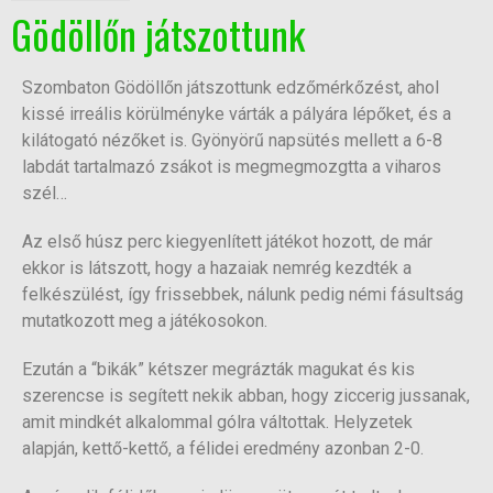
Gödöllőn játszottunk
Szombaton Gödöllőn játszottunk edzőmérkőzést, ahol
kissé irreális körülményke várták a pályára lépőket, és a
kilátogató nézőket is. Gyönyörű napsütés mellett a 6-8
labdát tartalmazó zsákot is megmegmozgtta a viharos
szél…
Az első húsz perc kiegyenlített játékot hozott, de már
ekkor is látszott, hogy a hazaiak nemrég kezdték a
felkészülést, így frissebbek, nálunk pedig némi fásultság
mutatkozott meg a játékosokon.
Ezután a “bikák” kétszer megrázták magukat és kis
szerencse is segített nekik abban, hogy ziccerig jussanak,
amit mindkét alkalommal gólra váltottak. Helyzetek
alapján, kettő-kettő, a félidei eredmény azonban 2-0.