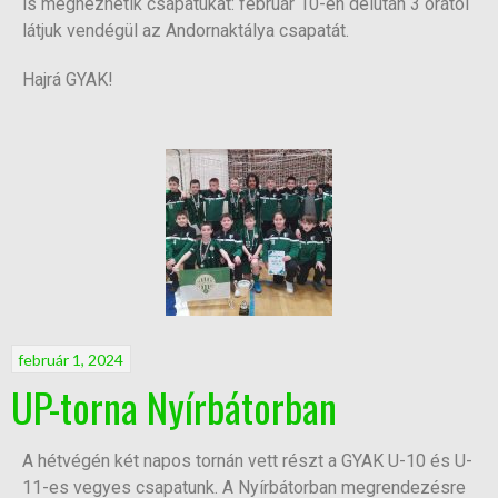
is megnézhetik csapatukat: február 10-én délután 3 órától
látjuk vendégül az Andornaktálya csapatát.
Hajrá GYAK!
február 1, 2024
UP-torna Nyírbátorban
A hétvégén két napos tornán vett részt a GYAK U-10 és U-
11-es vegyes csapatunk. A Nyírbátorban megrendezésre