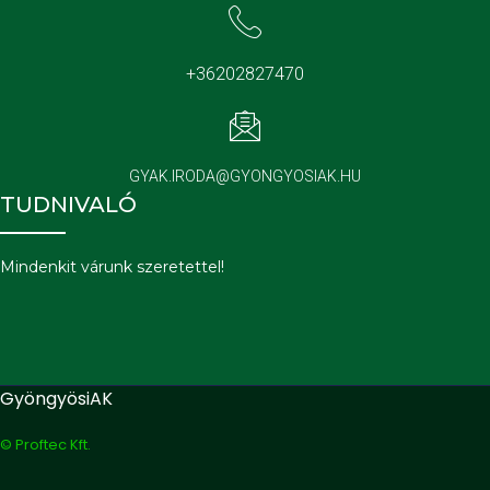
+36202827470
GYAK.IRODA@GYONGYOSIAK.HU
TUDNIVALÓ
Mindenkit várunk szeretettel!
GyöngyösiAK
© Proftec Kft.