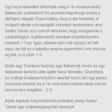
Egy hazai támadást állítottunk meg a 16-osunkon belül,
Babarcsik szabadított fel, azonban kapott egy óriásit a
lábfejére talppal. Óriási kiáltás, meg is állt mindenki. A
kivágott labdát visszarúgták a büntető területünkre, ahol
Szabó Tamás szó szerint lekezelte, hogy elvégezzük a
szabadrúgást. A játékvezető azonban a büntetőpontra
mutatott, 11-es. Igaz, valóban nem volt sípszó, és hát
ugye, de hát ez a talpalás annyira egyértelmű volt, mint az
ég kék, a fű zöld. 1-0.
Aztán egy Trombola-helyzet, egy Babarcsik-lövés és egy
Nádudvari-betörés után újabb hazai támadás. Szereltünk,
és a labda kivágása helyett ki akartuk hozni, ám egy passz
hosszúra sikerült, és a 16-oson belül eladott labda sok jót
nem hordoz magában… 2-0.
Aztán kaptunk még kettőt két kontrából, amire Szabó
Tamás egy szabadrúgásgóllal válaszolt.