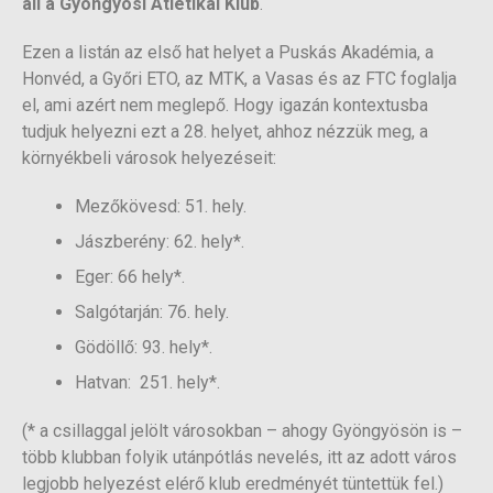
áll a Gyöngyösi Atlétikai Klub
.
Ezen a listán az első hat helyet a Puskás Akadémia, a
Honvéd, a Győri ETO, az MTK, a Vasas és az FTC foglalja
el, ami azért nem meglepő. Hogy igazán kontextusba
tudjuk helyezni ezt a 28. helyet, ahhoz nézzük meg, a
környékbeli városok helyezéseit:
Mezőkövesd: 51. hely.
Jászberény: 62. hely*.
Eger: 66 hely*.
Salgótarján: 76. hely.
Gödöllő: 93. hely*.
Hatvan: 251. hely*.
(* a csillaggal jelölt városokban – ahogy Gyöngyösön is –
több klubban folyik utánpótlás nevelés, itt az adott város
legjobb helyezést elérő klub eredményét tüntettük fel.)