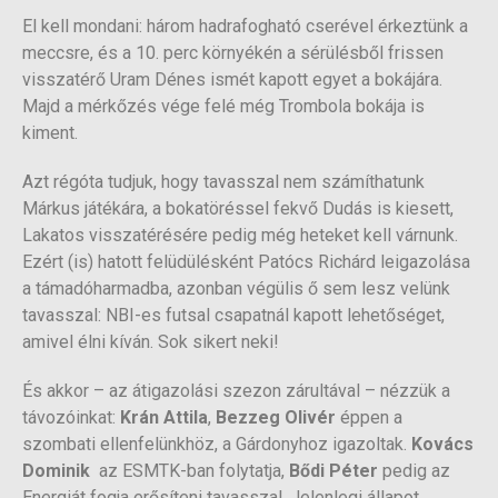
El kell mondani: három hadrafogható cserével érkeztünk a
meccsre, és a 10. perc környékén a sérülésből frissen
visszatérő Uram Dénes ismét kapott egyet a bokájára.
Majd a mérkőzés vége felé még Trombola bokája is
kiment.
Azt régóta tudjuk, hogy tavasszal nem számíthatunk
Márkus játékára, a bokatöréssel fekvő Dudás is kiesett,
Lakatos visszatérésére pedig még heteket kell várnunk.
Ezért (is) hatott felüdülésként Patócs Richárd leigazolása
a támadóharmadba, azonban végülis ő sem lesz velünk
tavasszal: NBI-es futsal csapatnál kapott lehetőséget,
amivel élni kíván. Sok sikert neki!
És akkor – az átigazolási szezon zárultával – nézzük a
távozóinkat:
Krán Attila
,
Bezzeg Olivér
éppen a
szombati ellenfelünkhöz, a Gárdonyhoz igazoltak.
Kovács
Dominik
az ESMTK-ban folytatja,
Bődi Péter
pedig az
Energiát fogja erősíteni tavasszal. Jelenlegi állapot