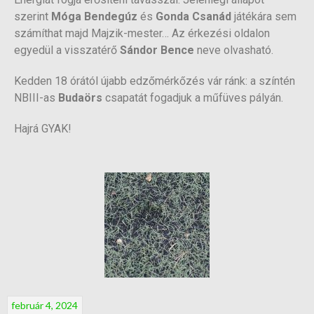
szerint
Móga Bendegúz
és
Gonda Csanád
játékára sem
számíthat majd Majzik-mester… Az érkezési oldalon
egyedül a visszatérő
Sándor Bence
neve olvasható.
Kedden 18 órától újabb edzőmérkőzés vár ránk: a színtén
NBIII-as
Budaörs
csapatát fogadjuk a műfüves pályán.
Hajrá GYAK!
február 4, 2024