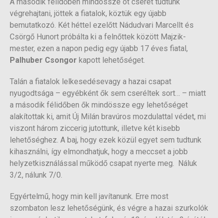
A második félidőben mindössze öt cserét tudtunk
végrehajtani, jöttek a fiatalok, köztük egy újabb
bemutatkozó. Két héttel ezelőtt Nádudvari Marcellt és
Csörgő Hunort próbálta ki a felnőttek között Majzik-
mester, ezen a napon pedig egy újabb 17 éves fiatal,
Palhuber Csongor
kapott lehetőséget.
Talán a fiatalok lelkesedésevagy a hazai csapat
nyugodtsága – egyébként ők sem cseréltek sort… – miatt
a második félidőben ők mindössze egy lehetőséget
alakítottak ki, amit Új Milán bravúros mozdulattal védet, mi
viszont három ziccerig jutottunk, illetve két kisebb
lehetőséghez. A baj, hogy ezek közül egyet sem tudtunk
kihasználni, így elmondhatjuk, hogy a meccset a jobb
helyzetkisználással működő csapat nyerte meg. Náluk
3/2, nálunk 7/0.
Egyértelmű, hogy min kell javítanunk. Erre most
szombaton lesz lehetőségünk, és végre a hazai szurkolók