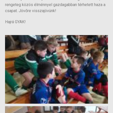
rengeteg közös élménnyel gazdagabban térhetett haza a
csapat. Jövőre visszajövünk!
Hajrá GYAK!