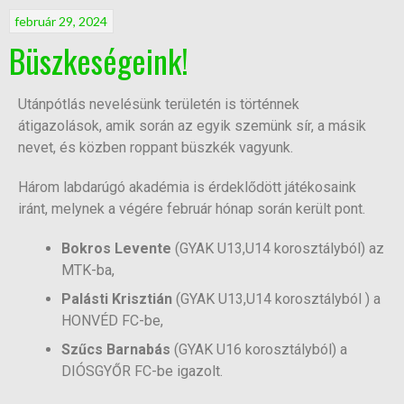
február 29, 2024
Büszkeségeink!
Utánpótlás nevelésünk területén is történnek
átigazolások, amik során az egyik szemünk sír, a másik
nevet, és közben roppant büszkék vagyunk.
Három labdarúgó akadémia is érdeklődött játékosaink
iránt, melynek a végére február hónap során került pont.
Bokros Levente
(GYAK U13,U14 korosztályból) az
MTK-ba,
Palásti Krisztián
(GYAK U13,U14 korosztályból ) a
HONVÉD FC-be,
Szűcs Barnabás
(GYAK U16 korosztályból) a
DIÓSGYŐR FC-be igazolt.