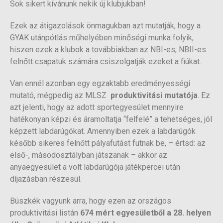
Sok sikert kívánunk nekik új klubjukban!
Ezek az átigazolások önmagukban azt mutatják, hogy a
GYAK utánpótlás műhelyében minőségi munka folyik,
hiszen ezek a klubok a továbbiakban az NBI-es, NBII-es
felnőtt csapatuk számára csiszolgatják ezeket a fiúkat.
Van ennél azonban egy egzaktabb eredményességi
mutató, mégpedig az MLSZ
produktivitási mutatója
. Ez
azt jelenti, hogy az adott sportegyesület mennyire
hatékonyan képzi és áramoltatja “felfelé” a tehetséges, jól
képzett labdarúgókat. Amennyiben ezek a labdarúgók
később sikeres felnőtt pályafutást futnak be, – értsd: az
első-, másodosztályban játszanak – akkor az
anyaegyesület a volt labdarúgója játékpercei után
díjazásban részesül.
Büszkék vagyunk arra, hogy ezen az országos
produktivitási listán
674
mért egyesületből a
28. helyen