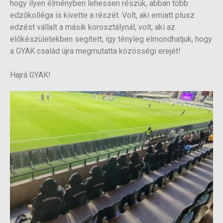
hogy ilyen élményben lehessen részük, abban több
edzőkolléga is kivette a részét. Volt, aki emiatt plusz
edzést vállalt a másik korosztálynál, volt, aki az
előkészületekben segített, így tényleg elmondhatjuk, hogy
a GYAK család újra megmutatta közösségi erejét!
Hajrá GYAK!