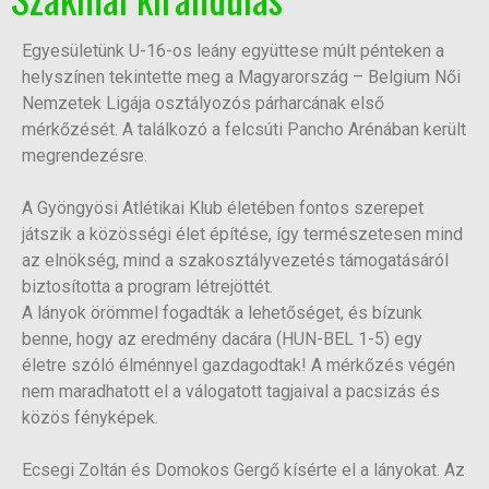
Egyesületünk U-16-os leány együttese múlt pénteken a
helyszínen tekintette meg a Magyarország – Belgium Női
Nemzetek Ligája osztályozós párharcának első
mérkőzését. A találkozó a felcsúti Pancho Arénában került
megrendezésre.
A Gyöngyösi Atlétikai Klub életében fontos szerepet
játszik a közösségi élet építése, így természetesen mind
az elnökség, mind a szakosztályvezetés támogatásáról
biztosította a program létrejöttét.
A lányok örömmel fogadták a lehetőséget, és bízunk
benne, hogy az eredmény dacára (HUN-BEL 1-5) egy
életre szóló élménnyel gazdagodtak! A mérkőzés végén
nem maradhatott el a válogatott tagjaival a pacsizás és
közös fényképek.
Ecsegi Zoltán és Domokos Gergő kísérte el a lányokat. Az