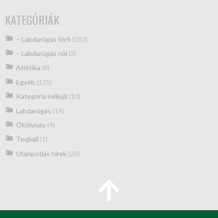
KATEGÓRIÁK
– Labdarúgás férfi
(282)
– Labdarúgás női
(3)
Atlétika
(8)
Egyéb
(125)
Kategória nélküli
(10)
Labdarúgás
(14)
Ökölvívás
(4)
Teqball
(1)
Utánpótlás hírek
(20)