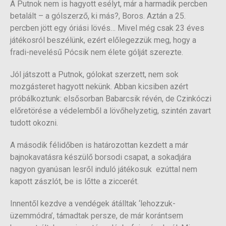
A Putnok nem is hagyott esélyt, már a harmadik percben
betalált – a gólszerző, ki más?, Boros. Aztán a 25.
percben jött egy óriási lövés… Mivel még csak 23 éves
játékosról beszélünk, ezért előlegezzük meg, hogy a
fradi-nevelésű Pócsik nem élete gólját szerezte.
Jól játszott a Putnok, gólokat szerzett, nem sok
mozgásteret hagyott nekünk. Abban kicsiben azért
próbálkoztunk: elsősorban Babarcsik révén, de Czinkóczi
előretörése a védelemből a lövőhelyzetig, szintén zavart
tudott okozni.
A második félidőben is határozottan kezdett a már
bajnokavatásra készülő borsodi csapat, a sokadjára
nagyon gyanúsan lesről induló játékosuk ezúttal nem
kapott zászlót, be is lőtte a ziccerét.
Innentől kezdve a vendégek átálltak ‘lehozzuk-
üzemmódra’, támadtak persze, de már korántsem