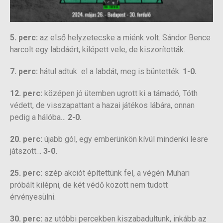
5. perc:
az első helyzetecske a miénk volt. Sándor Bence
harcolt egy labdáért, kilépett vele, de kiszorították.
7. perc:
hátul adtuk el a labdát, meg is büntették.
1-0.
12. perc:
középen jó ütemben ugrott ki a támadó, Tóth
védett, de visszapattant a hazai játékos lábára, onnan
pedig a hálóba…
2-0.
20. perc:
újabb gól, egy emberünkön kívül mindenki lesre
játszott…
3-0.
25. perc:
szép akciót építettünk fel, a végén Muhari
próbált kilépni, de két védő között nem tudott
érvényesülni.
30. perc:
az utóbbi percekben kiszabadultunk, inkább az