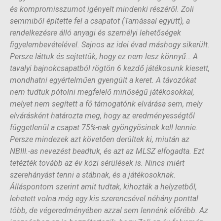
és kompromisszumot igényelt mindenki részéről. Zoli
semmiből építette fel a csapatot (Tamással együtt), a
rendelkezésre álló anyagi és személyi lehetőségek
figyelembevételével. Sajnos az idei évad máshogy sikerült.
Persze láttuk és sejtettük, hogy ez nem lesz könnyű… A
tavalyi bajnokcsapatból rögtön 6 kezdő játékosunk kiesett,
mondhatni egyértelműen gyengült a keret. A távozókat
nem tudtuk pótolni megfelelő minőségű játékosokkal,
melyet nem segített a fő támogatónk elvárása sem, mely
elvárásként határozta meg, hogy az eredményességtől
függetlenül a csapat 75%-nak gyöngyösinek kell lennie.
Persze mindezek azt követően derültek ki, miután az
NBIII.-as nevezést beadtuk, és azt az MLSZ elfogadta. Ezt
tetézték tovább az év közi sérülések is. Nincs miért
szerehányást tenni a stábnak, és a játékosoknak.
Álláspontom szerint amit tudtak, kihozták a helyzetből,
lehetett volna még egy kis szerencsével néhány ponttal
több, de végeredményében azzal sem lennénk előrébb. Az