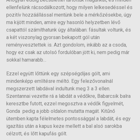
ellenfelünk rácsodálkozott, hogy milyen lelkesedéssel és
pozitív hozzáállással mentünk bele a mérkőzésekbe, úgy
ma kijött minden, amire egy hasonló helyzetben lévő
csapattól számíthatunk úgy általában: fásultak voltunk, és
a két viszonylag gyorsan bekapott gól után
reményvesztettek is. Azt gondolom, inkább az a csoda,
hogy ez csak az utolsó fordulóban jött ki, nem pedig már
sokkal hamarabb…
Ezzel együtt lőttünk egy szépségdíjas gólt, ami
mindenképp említésre méltó. Egy felezővonalnál
megszerzett labdával indultunk meg 3 a 3 ellen.
Szentannai vezette rá a labdát a védőkre, Babarcsik balra
keresztbe futott, ezzel megosztva a védők figyelmét,
Gonda pedig a jobb oldalon mutatta magát. Kitűnő
ütemben kapta félelmetes pontossággal a labdát, és egy
igazítás után a kapus keze mellett a bal alsó sarokba
célzott, és lőtt kapufás gólt.