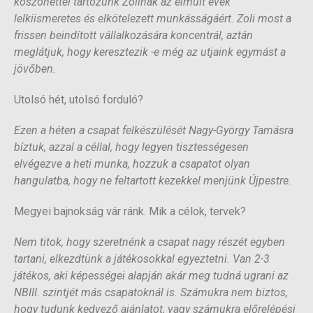
köszönettel tartozunk Zolinak az elmúlt évek
lelkiismeretes és elkötelezett munkásságáért. Zoli most a
frissen beindított vállalkozására koncentrál, aztán
meglátjuk, hogy keresztezik -e még az utjaink egymást a
jövőben.
Utolsó hét, utolsó forduló?
Ezen a héten a csapat felkészülését Nagy-György Tamásra
bíztuk, azzal a céllal, hogy legyen tisztességesen
elvégezve a heti munka, hozzuk a csapatot olyan
hangulatba, hogy ne feltartott kezekkel menjünk Újpestre.
Megyei bajnokság vár ránk. Mik a célok, tervek?
Nem titok, hogy szeretnénk a csapat nagy részét egyben
tartani, elkezdtünk a játékosokkal egyeztetni. Van 2-3
játékos, aki képességei alapján akár meg tudná ugrani az
NBIII. szintjét más csapatoknál is. Számukra nem biztos,
hogy tudunk kedvező ajánlatot, vagy számukra előrelépési