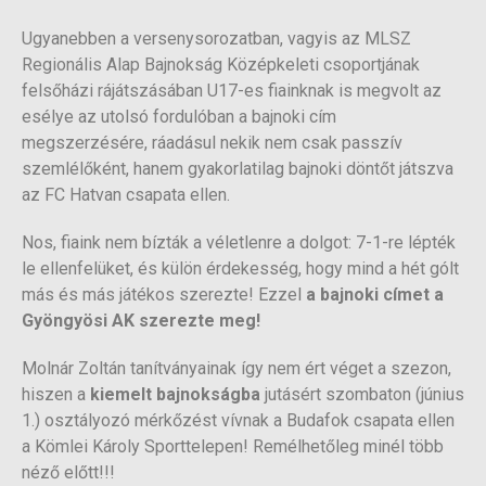
Ugyanebben a versenysorozatban, vagyis az MLSZ
Regionális Alap Bajnokság Középkeleti csoportjának
felsőházi rájátszásában U17-es fiainknak is megvolt az
esélye az utolsó fordulóban a bajnoki cím
megszerzésére, ráadásul nekik nem csak passzív
szemlélőként, hanem gyakorlatilag bajnoki döntőt játszva
az FC Hatvan csapata ellen.
Nos, fiaink nem bízták a véletlenre a dolgot: 7-1-re lépték
le ellenfelüket, és külön érdekesség, hogy mind a hét gólt
más és más játékos szerezte! Ezzel
a
bajnoki címet a
Gyöngyösi AK szerezte meg!
Molnár Zoltán tanítványainak így nem ért véget a szezon,
hiszen a
kiemelt bajnokságba
jutásért szombaton (június
1.) osztályozó mérkőzést vívnak a Budafok csapata ellen
a Kömlei Károly Sporttelepen! Remélhetőleg minél több
néző előtt!!!