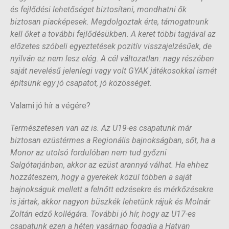
és fejlődési lehetőséget biztosítani, mondhatni ők
biztosan piacképesek. Megdolgoztak érte, támogatnunk
kell őket a további fejlődésükben. A keret többi tagjával az
előzetes szóbeli egyeztetések pozitív visszajelzésűek, de
nyilván ez nem lesz elég. A cél változatlan: nagy részében
saját nevelésű jelenlegi vagy volt GYAK játékosokkal ismét
építsünk egy jó csapatot, jó közösséget.
Valami jó hír a végére?
Természetesen van az is. Az U19-es csapatunk már
biztosan ezüstérmes a Regionális bajnokságban, sőt, ha a
Monor az utolsó fordulóban nem tud győzni
Salgótarjánban, akkor az ezüst arannyá válhat. Ha ehhez
hozzáteszem, hogy a gyerekek közül többen a saját
bajnokságuk mellett a felnőtt edzésekre és mérkőzésekre
is jártak, akkor nagyon büszkék lehetünk rájuk és Molnár
Zoltán edző kollégára. További jó hír, hogy az U17-es
csapatunk ezen a héten vasárnap fogadja a Hatvan