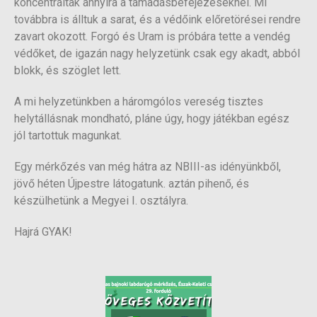
koncentráltak annyira a támadásbefejezéseknél. Mi
továbbra is álltuk a sarat, és a védőink előretörései rendre
zavart okozott. Forgó és Uram is próbára tette a vendég
védőket, de igazán nagy helyzetünk csak egy akadt, abból
blokk, és szöglet lett.
A mi helyzetünkben a háromgólos vereség tisztes
helytállásnak mondható, pláne úgy, hogy játékban egész
jól tartottuk magunkat.
Egy mérkőzés van még hátra az NBIII-as idényünkből,
jövő héten Újpestre látogatunk. aztán pihenő, és
készülhetünk a Megyei I. osztályra.
Hajrá GYAK!