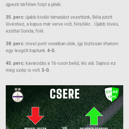
újpesti térfélen folyt a játék.
35. perc:
újabb kiváló támadást vezettünk, Béla jutott
lövéshez, a kapus már verve volt, felsőléc… Újabb lövés,
ezúttal Gonda, fölé.
38. perc:
mivel pont vonalban ülök, így biztosan írhatom:
egy lesgólt kaptunk.
4-0.
45. perc:
kavarodás a 16-oson belül, léc alá. Sajnos ez
még szép is volt.
5-0.