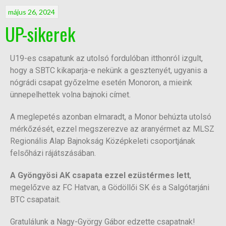
május 26, 2024
UP-sikerek
U19-es csapatunk az utolsó fordulóban itthonról izgult,
hogy a SBTC kikaparja-e nekünk a gesztenyét, ugyanis a
nógrádi csapat győzelme esetén Monoron, a mieink
ünnepelhettek volna bajnoki címet.
A meglepetés azonban elmaradt, a Monor behúzta utolsó
mérkőzését, ezzel megszerezve az aranyérmet az MLSZ
Regionális Alap Bajnokság Középkeleti csoportjának
felsőházi rájátszásában.
A Gyöngyösi AK csapata ezzel ezüstérmes lett
,
megelőzve az FC Hatvan, a Gödöllői SK és a Salgótarjáni
BTC csapatait.
Gratulálunk a Nagy-György Gábor edzette csapatnak!