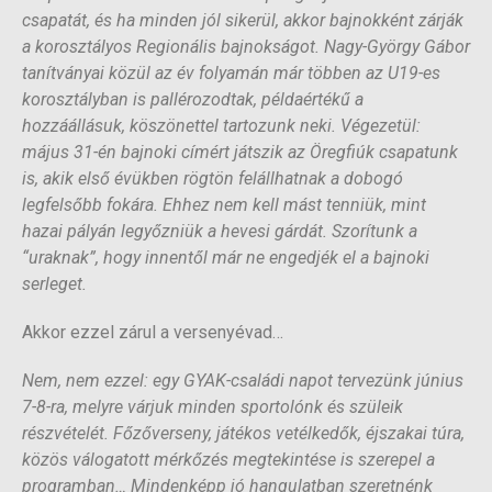
csapatát, és ha minden jól sikerül, akkor bajnokként zárják
a korosztályos Regionális bajnokságot. Nagy-György Gábor
tanítványai közül az év folyamán már többen az U19-es
korosztályban is pallérozodtak, példaértékű a
hozzáállásuk, köszönettel tartozunk neki. Végezetül:
május 31-én bajnoki címért játszik az Öregfiúk csapatunk
is, akik első évükben rögtön felállhatnak a dobogó
legfelsőbb fokára. Ehhez nem kell mást tenniük, mint
hazai pályán legyőzniük a hevesi gárdát. Szorítunk a
“uraknak”, hogy innentől már ne engedjék el a bajnoki
serleget.
Akkor ezzel zárul a versenyévad…
Nem, nem ezzel: egy GYAK-családi napot tervezünk június
7-8-ra, melyre várjuk minden sportolónk és szüleik
részvételét. Főzőverseny, játékos vetélkedők, éjszakai túra,
közös válogatott mérkőzés megtekintése is szerepel a
programban… Mindenképp jó hangulatban szeretnénk