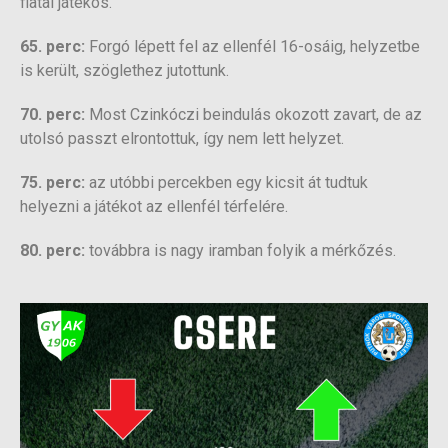
fiatal játékos.
65. perc:
Forgó lépett fel az ellenfél 16-osáig, helyzetbe
is került, szöglethez jutottunk.
70. perc:
Most Czinkóczi beindulás okozott zavart, de az
utolsó passzt elrontottuk, így nem lett helyzet.
75. perc:
az utóbbi percekben egy kicsit át tudtuk
helyezni a játékot az ellenfél térfelére.
80. perc:
továbbra is nagy iramban folyik a mérkőzés.