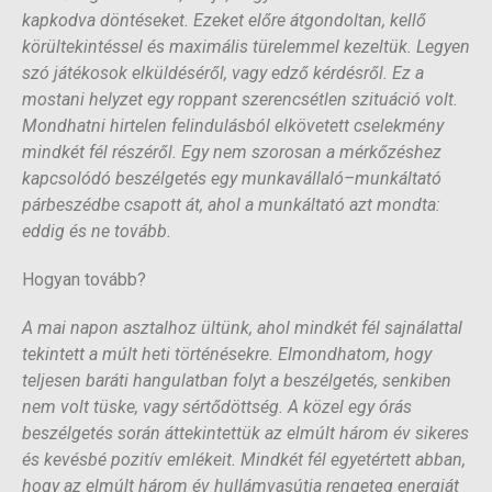
kapkodva döntéseket. Ezeket előre átgondoltan, kellő
körültekintéssel és maximális türelemmel kezeltük. Legyen
szó játékosok elküldéséről, vagy edző kérdésről. Ez a
mostani helyzet egy roppant szerencsétlen szituáció volt.
Mondhatni hirtelen felindulásból elkövetett cselekmény
mindkét fél részéről. Egy nem szorosan a mérkőzéshez
kapcsolódó beszélgetés egy munkavállaló–munkáltató
párbeszédbe csapott át, ahol a munkáltató azt mondta:
eddig és ne tovább.
Hogyan tovább?
A mai napon asztalhoz ültünk, ahol mindkét fél sajnálattal
tekintett a múlt heti történésekre. Elmondhatom, hogy
teljesen baráti hangulatban folyt a beszélgetés, senkiben
nem volt tüske, vagy sértődöttség. A közel egy órás
beszélgetés során áttekintettük az elmúlt három év sikeres
és kevésbé pozitív emlékeit. Mindkét fél egyetértett abban,
hogy az elmúlt három év hullámvasútja rengeteg energiát