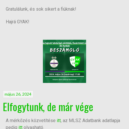
Gratulálunk, és sok sikert a fiúknak!
Hajrá GYAK!
május 26, 2024
Elfogytunk, de már vége
A mérkőzés közvetítése
itt
, az MLSZ Adatbank adatlapja
pedig
itt
olvasható.