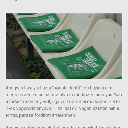
Ahogyan tavaly a hazai “bajnoki döntő”, és bajnoki cím
megszerzése után az osztályozó mérkőzés amolyan “hab
a tortán” esemény volt, úgy volt ez a mai mérkőzés – a 8-
1-es végeredményével – az idei év végén szintén hab a
tortán, persze fordított értelemben.
Ahogyan eddig becsülettel tartottuk magunkat, és minden