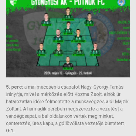
5. perc:
a mai meccsen a csapatot Nagy-György Tamás
irányítja, mivel a mérkőzés előtt Kozma Zsolt, elnök úr
határozatlan időre felmentette a munkavégzés alól Majzik
Zoltánt. A harmadik percben megszerezte a vezetést a
vendégcsapat, a bal oldalunkon vertek meg minket,
centerezés, üres kapu, a góllövőlista vezetője büntetett.
0-1.