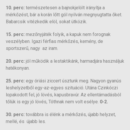
10. perc:
természetesen a bajnokjelölt irányítja a
mérkőzést, bár a korán lőtt gól nyilván megnyugtatta őket.
Babarcsik vitézkedik elöl, sokat ütközik.
15. perc:
mezőnyjáték folyik, a kapuk nem forognak
veszélyben. Igazi férfias mérkőzés, kemény, de
sportszerű, nagy az iram.
20. perc:
jól működik a lestaktikánk, harmadjára használjuk
hatékonyan.
25. perc:
egy óriási ziccert úsztunk meg. Nagyon gyanús
leshelyzetből egy-az-egyes szituáció. Utána Czinkóczi
lopakodott fel, jó lövés, kapusbravúr. Az ellentámadásból
tőlük is egy jó lövés, Tóthnak nem volt esélye.
0-2.
30. perc:
továbbra is élénk a mérkőzés, újabb helyzet,
mellé, és újabb les.