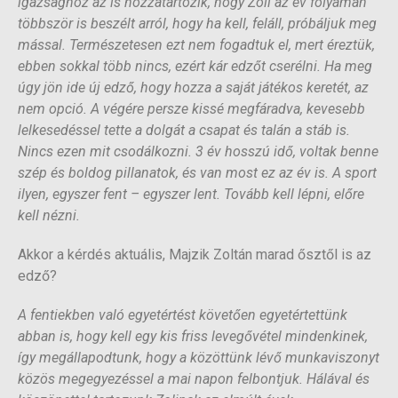
igazsághoz az is hozzátartozik, hogy Zoli az év folyamán
többször is beszélt arról, hogy ha kell, feláll, próbáljuk meg
mással. Természetesen ezt nem fogadtuk el, mert éreztük,
ebben sokkal több nincs, ezért kár edzőt cserélni. Ha meg
úgy jön ide új edző, hogy hozza a saját játékos keretét, az
nem opció. A végére persze kissé megfáradva, kevesebb
lelkesedéssel tette a dolgát a csapat és talán a stáb is.
Nincs ezen mit csodálkozni. 3 év hosszú idő, voltak benne
szép és boldog pillanatok, és van most ez az év is. A sport
ilyen, egyszer fent – egyszer lent. Tovább kell lépni, előre
kell nézni.
Akkor a kérdés aktuális, Majzik Zoltán marad ősztől is az
edző?
A fentiekben való egyetértést követően egyetértettünk
abban is, hogy kell egy kis friss levegővétel mindenkinek,
így megállapodtunk, hogy a közöttünk lévő munkaviszonyt
közös megegyezéssel a mai napon felbontjuk. Hálával és