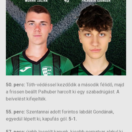
50. perc:
Tóth-védéssel kezdődik a második félidő, majd
a frissen beállt Palhuber harcolt ki egy szabadrúgást. A
beívelést kifejelték.
55. perc:
Szentannai adott forintos labdát Gondának,
egyedül lépett ki, kapufás gól.
5-1.
57. perc:
újabb lesgólt kapunk, kisebb perpatvar alakul ki