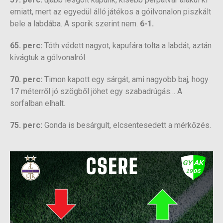
emiatt, mert az egyedül álló játékos a góilvonalon piszkált
bele a labdába. A sporik szerint nem.
6-1.
65. perc:
Tóth védett nagyot, kapufára tolta a labdát, aztán
kivágtuk a gólvonalról.
70. perc:
Timon kapott egy sárgát, ami nagyobb baj, hogy
17 méterről jó szögből jöhet egy szabadrúgás… A
sorfalban elhalt.
75. perc:
Gonda is besárgult, elcsentesedett a mérkőzés.