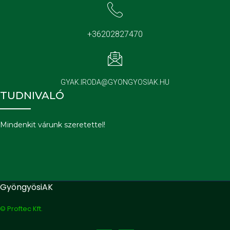
+36202827470
GYAK.IRODA@GYONGYOSIAK.HU
TUDNIVALÓ
Mindenkit várunk szeretettel!
GyöngyösiAK
© Proftec Kft.