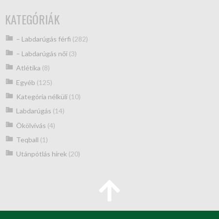
KATEGÓRIÁK
– Labdarúgás férfi
(282)
– Labdarúgás női
(3)
Atlétika
(8)
Egyéb
(125)
Kategória nélküli
(10)
Labdarúgás
(14)
Ökölvívás
(4)
Teqball
(1)
Utánpótlás hírek
(20)