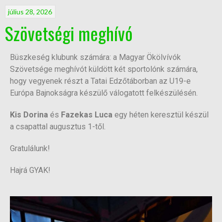
július 28, 2026
Szövetségi meghívó
Büszkeség klubunk számára: a Magyar Ökölvívók
Szövetsége meghívót küldött két sportolónk számára,
hogy vegyenek részt a Tatai Edzőtáborban az U19-e
Európa Bajnokságra készülő válogatott felkészülésén.
Kis Dorina
és
Fazekas Luca
egy héten keresztül készül
a csapattal augusztus 1-től.
Gratulálunk!
Hajrá GYAK!