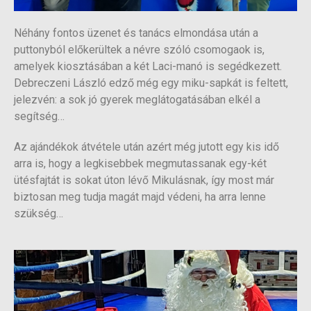
Néhány fontos üzenet és tanács elmondása után a
puttonyból előkerültek a névre szóló csomogaok is,
amelyek kiosztásában a két Laci-manó is segédkezett.
Debreczeni László edző még egy miku-sapkát is feltett,
jelezvén: a sok jó gyerek meglátogatásában elkél a
segítség…
Az ajándékok átvétele után azért még jutott egy kis idő
arra is, hogy a legkisebbek megmutassanak egy-két
ütésfajtát is sokat úton lévő Mikulásnak, így most már
biztosan meg tudja magát majd védeni, ha arra lenne
szükség…