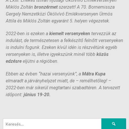
A LXIII. Énekes István Ifjúsági Ökölvívó Emlékversenyen
Miklós Zoltán
bronzérmet
szerzett! A 70. Bornemissza
Gergely Nemzetközi Ökölvívó Emlékversenyen Ürmös
Attila és Miklós Zoltán egyaránt 5. helyen végezetek.
2022-ben is ezeken a
kiemelt versenyeken
tervezzük az
indulást, de természetesen a felkészítő felnőtt versenyeken
is indulni fogunk. Ezeken kívül idén is részvétünk egyéb
versenyeken is, illetve igyekszünk minél több
közös
edzésre
eljütni a régióben.
Ebben az évben “hazai versenyünk”, a
Mátra Kupa
elmaradt a járványhelyzet miatt, de – remélhetőleg! –
2022-ben már sikerül megtartani szabadtéren. A tervezett
időpont:
június 19-20.