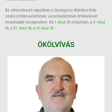
Az elkövetkező napokban a Gyöngyösi Atlétikai klub
szakosztályvezetőinek, vezetőedzőinek értékelését
olvashatják honlapunkon. Az
I. rész itt
olvasható, a
II. rész
itt
, a
III. rész itt
, a
IV. rész itt
.
ÖKÖLVÍVÁS