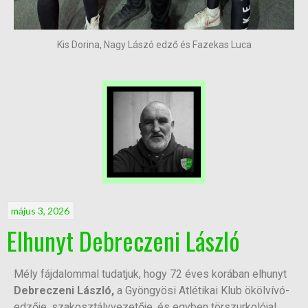
Kis Dorina, Nagy Lászó edző és Fazekas Luca
május 3, 2026
Elhunyt Debreczeni László
Mély fájdalommal tudatjuk, hogy 72 éves korában elhunyt
Debreczeni László,
a Gyöngyösi Atlétikai Klub ökölvívó-
edzője, szakosztályvezetője, és egyben törszurkolója!