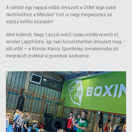
A vártnál egy nappal előbb érkezett a GYAK legkisebb
ökölvívóihoz a Mikulás! Volt is nagy meglepetés az
edzés kellős közepén!
Mint kiderült, Nagy László edző-szakosztályvezető írt
levelet Lappföldre, így neki köszönhetően érkezett meg –
idő előtt – a Kömlei Károly Sporttelep tornatermébe jól
megrakott zsákkal a gyerekek kedvence.