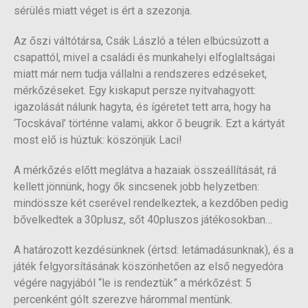
sérülés miatt véget is ért a szezonja.
Az őszi váltótársa, Csák László a télen elbúcsúzott a
csapattól, mivel a családi és munkahelyi elfoglaltságai
miatt már nem tudja vállalni a rendszeres edzéseket,
mérkőzéseket. Egy kiskaput persze nyitvahagyott:
igazolását nálunk hagyta, és ígéretet tett arra, hogy ha
‘Tocskával’ történne valami, akkor ő beugrik. Ezt a kártyát
most elő is húztuk: köszönjük Laci!
A mérkőzés előtt meglátva a hazaiak összeállítását, rá
kellett jönnünk, hogy ők sincsenek jobb helyzetben:
mindössze két cserével rendelkeztek, a kezdőben pedig
bővelkedtek a 30plusz, sőt 40pluszos játékosokban…
A határozott kezdésünknek (értsd: letámadásunknak), és a
játék felgyorsításának köszönhetően az első negyedóra
végére nagyjából “le is rendeztük” a mérkőzést: 5
percenként gólt szerezve hárommal mentünk.