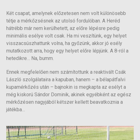
Két csapat, amelynek előzetesen nem volt különösebb
tétje a mérkőzsésnek az utolsó fordulóban. A Heréd
hátrébb már nem kerülhetett, az előre lépésre pedig
minimális esélye volt csak. Ha mi veszítünk, egy helyet
visszacsúszhattunk volna, ha győzünk, akkor jó esély
mutatkozott arra, hogy egy helyet előre lépjünk. A 8-ról a
hetedikre… Na, bumm.
Ennek megfelelően nem számítottunk a reaktivált Csák
László szolgálataira a kapuban, hanem – a bélapátfalvi
kupamérkőzés után – bajnokin is megkapta az esélyt a
még kiskorú Sándor Dominik, akinek egyébként az egész
mérkőzésen nagyjából kétszer kellett beavatkoznia a
játékba…