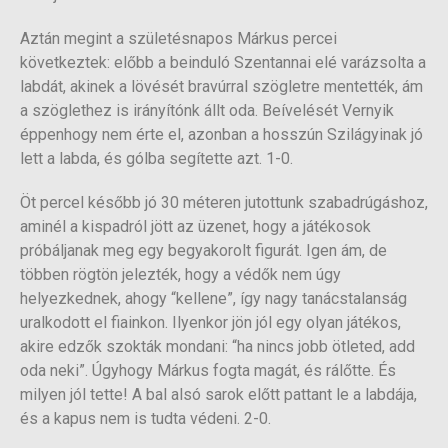
Aztán megint a születésnapos Márkus percei
következtek: előbb a beinduló Szentannai elé varázsolta a
labdát, akinek a lövését bravúrral szögletre mentették, ám
a szöglethez is irányítónk állt oda. Beívelését Vernyik
éppenhogy nem érte el, azonban a hosszún Szilágyinak jó
lett a labda, és gólba segítette azt. 1-0.
Öt percel később jó 30 méteren jutottunk szabadrúgáshoz,
aminél a kispadról jött az üzenet, hogy a játékosok
próbáljanak meg egy begyakorolt figurát. Igen ám, de
többen rögtön jelezték, hogy a védők nem úgy
helyezkednek, ahogy “kellene”, így nagy tanácstalanság
uralkodott el fiainkon. Ilyenkor jön jól egy olyan játékos,
akire edzők szokták mondani: “ha nincs jobb ötleted, add
oda neki”. Úgyhogy Márkus fogta magát, és rálőtte. És
milyen jól tette! A bal alsó sarok előtt pattant le a labdája,
és a kapus nem is tudta védeni. 2-0.