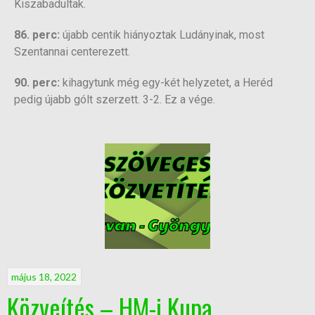
Kiszabadultak.
86. perc:
újabb centik hiányoztak Ludányinak, most
Szentannai centerezett.
90. perc:
kihagytunk még egy-két helyzetet, a Heréd
pedig újabb gólt szerzett. 3-2. Ez a vége.
május 18, 2022
Közveítés – HM-i Kupa