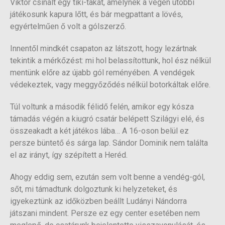
Viktor csinált egy tiki-takát, amelynek a végén utóbbi
játékosunk kapura lőtt, és bár megpattant a lövés,
egyértelműen ő volt a gólszerző.
Innentől mindkét csapaton az látszott, hogy lezártnak
tekintik a mérkőzést: mi hol belassítottunk, hol ész nélkül
mentünk előre az újabb gól reményében. A vendégek
védekeztek, vagy meggyőződés nélkül botorkáltak előre.
Túl voltunk a második félidő felén, amikor egy kósza
támadás végén a kiugró csatár belépett Szilágyi elé, és
összeakadt a két játékos lába… A 16-oson belül ez
persze büntető és sárga lap. Sándor Dominik nem találta
el az irányt, így szépített a Heréd.
Ahogy eddig sem, ezután sem volt benne a vendég-gól,
sőt, mi támadtunk dolgoztunk ki helyzeteket, és
igyekeztünk az időközben beállt Ludányi Nándorra
játszani mindent. Persze ez egy center esetében nem