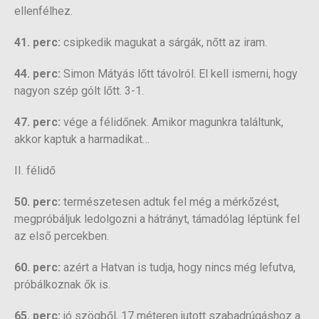
ellenfélhez.
41. perc:
csipkedik magukat a sárgák, nőtt az iram.
44. perc:
Simon Mátyás lőtt távolról. El kell ismerni, hogy
nagyon szép gólt lőtt. 3-1.
47. perc:
vége a félidőnek. Amikor magunkra találtunk,
akkor kaptuk a harmadikat…
II. félidő
50. perc:
természetesen adtuk fel még a mérkőzést,
megpróbáljuk ledolgozni a hátrányt, támadólag léptünk fel
az első percekben.
60. perc:
azért a Hatvan is tudja, hogy nincs még lefutva,
próbálkoznak ők is.
65. perc:
jó szögből, 17 méteren jutott szabadrúgáshoz a