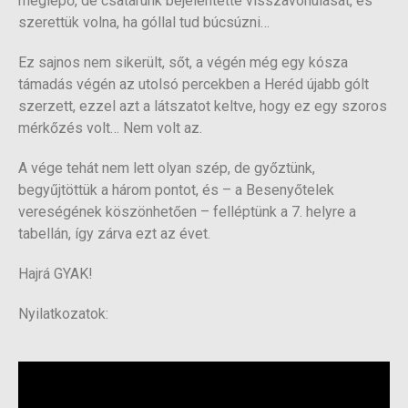
meglepő, de csatárunk bejelentette visszavonulását, és
szerettük volna, ha góllal tud búcsúzni…
Ez sajnos nem sikerült, sőt, a végén még egy kósza
támadás végén az utolsó percekben a Heréd újabb gólt
szerzett, ezzel azt a látszatot keltve, hogy ez egy szoros
mérkőzés volt… Nem volt az.
A vége tehát nem lett olyan szép, de győztünk,
begyűjtöttük a három pontot, és – a Besenyőtelek
vereségének köszönhetően – felléptünk a 7. helyre a
tabellán, így zárva ezt az évet.
Hajrá GYAK!
Nyilatkozatok: