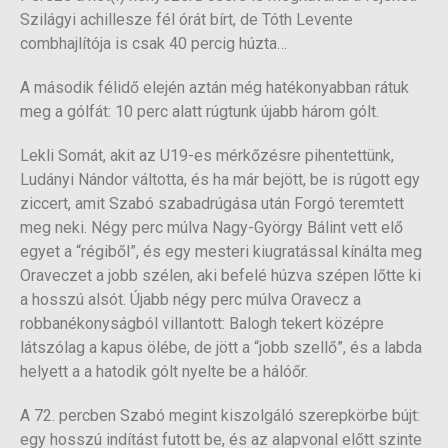
Szilágyi achillesze fél órát bírt, de Tóth Levente
combhajlítója is csak 40 percig húzta…
A második félidő elején aztán még hatékonyabban rátuk
meg a gólfát: 10 perc alatt rúgtunk újabb három gólt.
Lekli Somát, akit az U19-es mérkőzésre pihentettünk,
Ludányi Nándor váltotta, és ha már bejött, be is rúgott egy
ziccert, amit Szabó szabadrúgása után Forgó teremtett
meg neki. Négy perc múlva Nagy-György Bálint vett elő
egyet a “régiből”, és egy mesteri kiugratással kínálta meg
Oraveczet a jobb szélen, aki befelé húzva szépen lőtte ki
a hosszú alsót. Újabb négy perc múlva Oravecz a
robbanékonyságból villantott: Balogh tekert középre
látszólag a kapus ölébe, de jött a “jobb szellő”, és a labda
helyett a a hatodik gólt nyelte be a hálóőr.
A 72. percben Szabó megint kiszolgáló szerepkörbe bújt:
egy hosszú indítást futott be, és az alapvonal előtt szinte