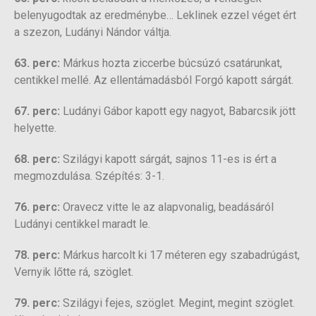
belenyugodtak az eredménybe… Leklinek ezzel véget ért
a szezon, Ludányi Nándor váltja.
63. perc:
Márkus hozta ziccerbe búcsúzó csatárunkat,
centikkel mellé. Az ellentámadásból Forgó kapott sárgát.
67. perc:
Ludányi Gábor kapott egy nagyot, Babarcsik jött
helyette.
68. perc:
Szilágyi kapott sárgát, sajnos 11-es is ért a
megmozdulása. Szépítés: 3-1.
76. perc:
Oravecz vitte le az alapvonalig, beadásáról
Ludányi centikkel maradt le.
78. perc:
Márkus harcolt ki 17 méteren egy szabadrúgást,
Vernyik lőtte rá, szöglet.
79. perc:
Szilágyi fejes, szöglet. Megint, megint szöglet.