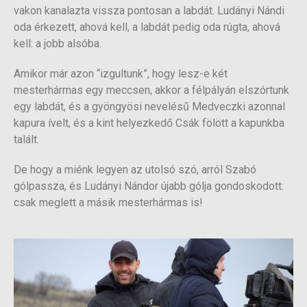
vakon kanalazta vissza pontosan a labdát. Ludányi Nándi
oda érkezett, ahová kell, a labdát pedig oda rúgta, ahová
kell: a jobb alsóba.
Amikor már azon “izgultunk”, hogy lesz-e két
mesterhármas egy meccsen, akkor a félpályán elszórtunk
egy labdát, és a gyöngyösi nevelésű Medveczki azonnal
kapura ívelt, és a kint helyezkedő Csák fölött a kapunkba
talált.
De hogy a miénk legyen az utolsó szó, arról Szabó
gólpassza, és Ludányi Nándor újabb gólja gondoskodott:
csak meglett a másik mesterhármas is!