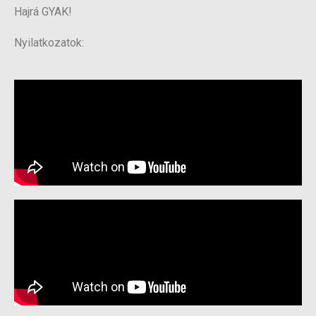
Hajrá GYAK!
Nyilatkozatok: