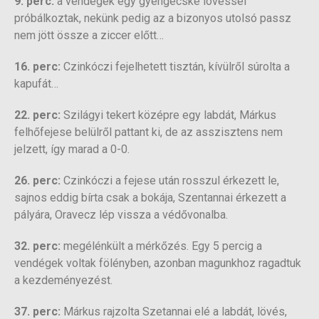
9. perc:
a vendégek egy gyengécske lövéssel
próbálkoztak, nekünk pedig az a bizonyos utolsó passz
nem jött össze a ziccer előtt…
16. perc:
Czinkóczi fejelhetett tisztán, kívülről súrolta a
kapufát…
22. perc:
Szilágyi tekert középre egy labdát, Márkus
felhőfejese belülről pattant ki, de az asszisztens nem
jelzett, így marad a 0-0.
26. perc:
Czinkóczi a fejese után rosszul érkezett le,
sajnos eddig bírta csak a bokája, Szentannai érkezett a
pályára, Oravecz lép vissza a védővonalba.
32. perc:
megélénkült a mérkőzés. Egy 5 percig a
vendégek voltak fölényben, azonban magunkhoz ragadtuk
a kezdeményezést.
37. perc:
Márkus rajzolta Szetannai elé a labdát, lövés,