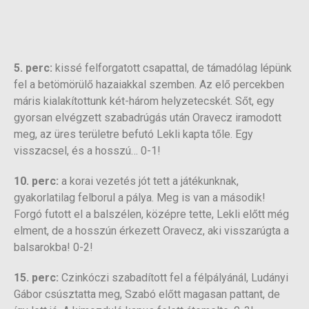
5. perc:
kissé felforgatott csapattal, de támadólag lépünk
fel a betömörülő hazaiakkal szemben. Az elő percekben
máris kialakítottunk két-három helyzetecskét. Sőt, egy
gyorsan elvégzett szabadrúgás után Oravecz iramodott
meg, az üres területre befutó Lekli kapta tőle. Egy
visszacsel, és a hosszú… 0-1!
10. perc:
a korai vezetés jót tett a játékunknak,
gyakorlatilag felborul a pálya. Meg is van a második!
Forgó futott el a balszélen, középre tette, Lekli előtt még
elment, de a hosszún érkezett Oravecz, aki visszarúgta a
balsarokba! 0-2!
15. perc:
Czinkóczi szabadított fel a félpályánál, Ludányi
Gábor csúsztatta meg, Szabó előtt magasan pattant, de