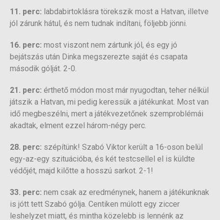
11. perc:
labdabirtoklásra törekszik most a Hatvan, illetve
jól zárunk hátul, és nem tudnak indítani, följebb jönni.
16. perc:
most viszont nem zártunk jól, és egy jó
bejátszás után Dinka megszerezte saját és csapata
második gólját. 2-0.
21. perc:
érthető módon most már nyugodtan, teher nélkül
játszik a Hatvan, mi pedig keressük a játékunkat. Most van
idő megbeszélni, mert a játékvezetőnek szemproblémái
akadtak, elment ezzel három-négy perc.
28. perc:
szépítünk! Szabó Viktor került a 16-oson belül
egy-az-egy szituációba, és két testcsellel el is küldte
védőjét, majd kilőtte a hosszú sarkot. 2-1!
33. perc:
nem csak az eredménynek, hanem a játékunknak
is jótt tett Szabó gólja. Centiken múlott egy ziccer
leshelyzet miatt, és mintha közelebb is lennénk az