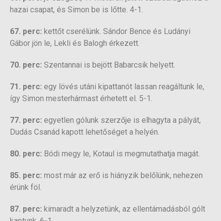
hazai csapat, és Simon be is lőtte. 4-1.
67. perc:
kettőt cserélünk. Sándor Bence és Ludányi
Gábor jön le, Lekli és Balogh érkezett.
70. perc:
Szentannai is bejött Babarcsik helyett.
71. perc:
egy lövés utáni kipattanót lassan reagáltunk le,
így Simon mesterhármast érhetett el. 5-1.
77. perc:
egyetlen gólunk szerzője is elhagyta a pályát,
Dudás Csanád kapott lehetőséget a helyén.
80. perc:
Bódi megy le, Kotaul is megmutathatja magát.
85. perc:
most már az erő is hiányzik belőlünk, nehezen
érünk föl.
87. perc:
kimaradt a helyzetünk, az ellentámadásból gólt
kaptunk. 6-1.