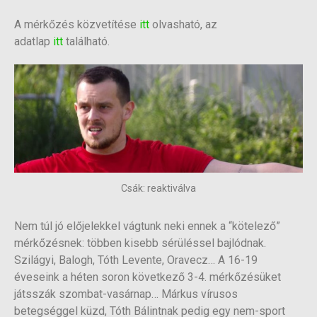
A mérkőzés közvetítése
itt
olvasható, az
adatlap
itt
található.
Csák: reaktiválva
Nem túl jó előjelekkel vágtunk neki ennek a “kötelező”
mérkőzésnek: többen kisebb sérüléssel bajlódnak.
Szilágyi, Balogh, Tóth Levente, Oravecz… A 16-19
éveseink a héten soron következő 3-4. mérkőzésüket
játsszák szombat-vasárnap… Márkus vírusos
betegséggel küzd, Tóth Bálintnak pedig egy nem-sport