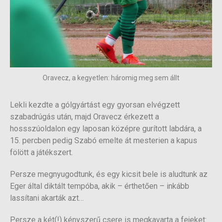
Oravecz, a kegyetlen: háromig meg sem állt
Lekli kezdte a gólgyártást egy gyorsan elvégzett
szabadrúgás után, majd Oravecz érkezett a
hossszúoldalon egy laposan középre gurított labdára, a
15. percben pedig Szabó emelte át mesterien a kapus
fölött a játékszert.
Persze megnyugodtunk, és egy kicsit bele is aludtunk az
Eger által diktált tempóba, akik – érthetően – inkább
lassítani akarták azt…
Persze a két(!) kényszerű csere is megkavarta a fejeket: