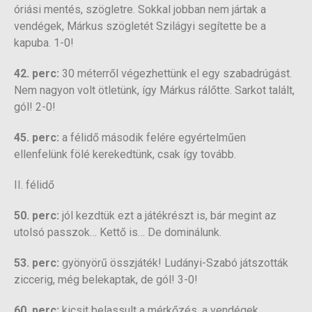
óriási mentés, szögletre. Sokkal jobban nem jártak a
vendégek, Márkus szögletét Szilágyi segítette be a
kapuba. 1-0!
42. perc:
30 méterről végezhettünk el egy szabadrúgást.
Nem nagyon volt ötletünk, így Márkus rálőtte. Sarkot talált,
gól! 2-0!
45. perc:
a félidő második felére egyértelműen
ellenfelünk fölé kerekedtünk, csak így tovább.
II. félidő
50. perc:
jól kezdtük ezt a játékrészt is, bár megint az
utolsó passzok… Kettő is… De dominálunk.
53. perc:
gyönyörű összjáték! Ludányi-Szabó játszották
ziccerig, még belekaptak, de gól! 3-0!
60. perc:
kicsit belassult a mérkőzés, a vendégek