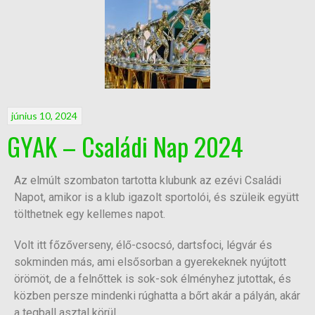
június 10, 2024
GYAK – Családi Nap 2024
Az elmúlt szombaton tartotta klubunk az ezévi Családi
Napot, amikor is a klub igazolt sportolói, és szüleik együtt
tölthetnek egy kellemes napot.
Volt itt főzőverseny, élő-csocsó, dartsfoci, légvár és
sokminden más, ami elsősorban a gyerekeknek nyújtott
örömöt, de a felnőttek is sok-sok élményhez jutottak, és
közben persze mindenki rúghatta a bőrt akár a pályán, akár
a teqball asztal körül.