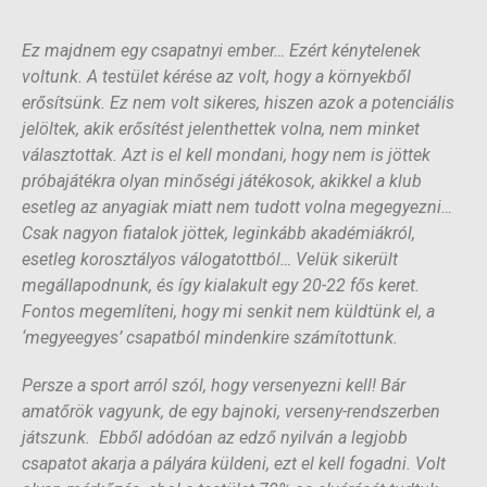
Ez majdnem egy csapatnyi ember… Ezért kénytelenek
voltunk. A testület kérése az volt, hogy a környekből
erősítsünk. Ez nem volt sikeres, hiszen azok a potenciális
jelöltek, akik erősítést jelenthettek volna, nem minket
választottak. Azt is el kell mondani, hogy nem is jöttek
próbajátékra olyan minőségi játékosok, akikkel a klub
esetleg az anyagiak miatt nem tudott volna megegyezni…
Csak nagyon fiatalok jöttek, leginkább akadémiákról,
esetleg korosztályos válogatottból… Velük sikerült
megállapodnunk, és így kialakult egy 20-22 fős keret.
Fontos megemlíteni, hogy mi senkit nem küldtünk el, a
‘megyeegyes’ csapatból mindenkire számítottunk.
Persze a sport arról szól, hogy versenyezni kell! Bár
amatőrök vagyunk, de egy bajnoki, verseny-rendszerben
játszunk. Ebből adódóan az edző nyilván a legjobb
csapatot akarja a pályára küldeni, ezt el kell fogadni. Volt