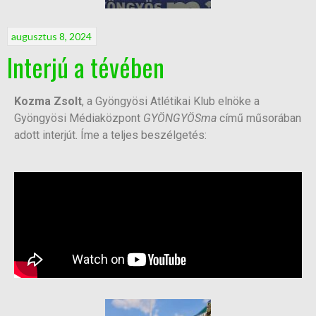
augusztus 8, 2024
Interjú a tévében
Kozma Zsolt
, a Gyöngyösi Atlétikai Klub elnöke a
Gyöngyösi Médiaközpont
GYÖNGYÖSma
című műsorában
adott interjút. Íme a teljes beszélgetés: