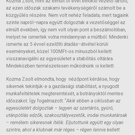
Kozma Zsolt, mint az elmúlt öt évet elnöklő vezető tartott,
az ezen időszak szakami tevékenységéről számolt be a
közgyűlés részére. Nem volt nehéz feladata, mert tagjaink
szinte napról–napra együtt dolgoztak a vezetőséggel az
elmúlt években, így nem volt olyan pont a beszámolóban,
melyet ne ismertek volna mindannyian a múltból. Mindenki
ismerte az 5 évvel ezelőtti átadás–átvétel körüli
eseményeket, közel 100MFt-os mínuszból kellett
visszanavigálni az egyesületet a stabilitás oltárára.
Mindeközben természetesen működnünk is kellett.
Kozma Zsolt elmondta, hogy nézőpont kérdése, hogy
sikernek tekintjük-e a gazdasági stabilitást, a nyugodt
munkafeltételek megteremtését, a botrányoktól mentes
időszakot. Így fogalmazott: “
Akik ebben a ciklusban az
egyesületért dolgoztak – legyen az szertárós, gyúró,
utánpótlás edzők, szakosztályvezetők, irodai munkatársak
– remélem sikeresnek ítélik. Eljutottunk együtt egy olyan
szintre, ahol a klubnak már réges – régen lennie kellett