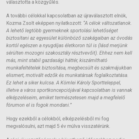
választotta a közgyűlés.
A további célokkal kapcsolatban az újraválasztott elnök,
Kozma Zsolt eképpen nyilatkozott:
“A célok változatlanok.
A lehető legtöbb gyermeknek sportolási lehetőséget
biztosítani az egyesület különböző szakágaiban az óvodás
kortól egészen a nyugdíjas életkoron túl is (lásd merjünk
sérülten mozogni szakosztály résztvevőit). Ehhez nem kell
más, mint stabil gazdasági háttér, kiszámítható
munkafeltételek biztosítása, megbecsült és szakmájukban
elismert, motivált edzők és munkatársak foglalkoztatása.
Ez lehet a siker kulcsa. A Kömlei Károly Sportteleppel,
illetve a város sportkoncepciójával kapcsolatban is vannak
elképzeléseim, amiket természetesen majd a megfelelő
fórumon el is fogok mondani.”
Hogy ezekből a célokból, elképzelésből mi fog
megvalósulni, azt majd 5 év múlva visszatérünk.