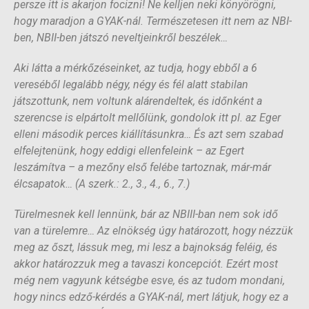
persze itt is akarjon focizni! Ne kelljen neki könyörögni,
hogy maradjon a GYAK-nál. Természetesen itt nem az NBI-
ben, NBII-ben játszó neveltjeinkről beszélek…
Aki látta a mérkőzéseinket, az tudja, hogy ebből a 6
vereséből legalább négy, négy és fél alatt stabilan
játszottunk, nem voltunk alárendeltek, és időnként a
szerencse is elpártolt mellőlünk, gondolok itt pl. az Eger
elleni második perces kiállításunkra… És azt sem szabad
elfelejtenünk, hogy eddigi ellenfeleink – az Egert
leszámítva – a mezőny első felébe tartoznak, már-már
élcsapatok… (A szerk.: 2., 3., 4., 6., 7.)
Türelmesnek kell lennünk, bár az NBIII-ban nem sok idő
van a türelemre… Az elnökség úgy határozott, hogy nézzük
meg az őszt, lássuk meg, mi lesz a bajnokság feléig, és
akkor határozzuk meg a tavaszi koncepciót. Ezért most
még nem vagyunk kétségbe esve, és az tudom mondani,
hogy nincs edző-kérdés a GYAK-nál, mert látjuk, hogy ez a