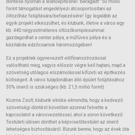
döntése nyomán a lelátóépítésnél “beragadt” 50 millió
forint támogatást engedélyezi átcsoportosítani az
öltözőház felújítására/befejezésére! Így legalább az
egyik projekt elkészülhet, és klubunk, illetve a város egy
kb. 440 négyzetméteres öltözőkomplexummal
gazdagodhat a center pálya, a műfüves pálya és a
kézilabda edzőcsarnok háromszögében!
Ez a projektek úgynevezett előfinanszírozással
valósítható meg, vagyis először végre kell hajtani, majd a
szövetség utólagos elszámolással kifizeti az építkezés
költségeit. A város tulajdonában álló épület felújításához
30% önerő is szükséges (kb. 21,5 millió forint).
Kozma Zsolt, klubunk elnöke elmondta, hogy a kedvező
szövetségi döntést követően azonnal felvette a
kapcsolatot a városvezetéssel, ahol a soron következő
Testületi ülésen dönthet a képviselőtestület az önerő
lehetséges biztosításáról. Bízunk benne, hogy az évek óta