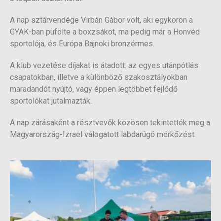
A nap sztárvendége Virbán Gábor volt, aki egykoron a
GYAK-ban püfölte a boxzsákot, ma pedig már a Honvéd
sportolója, és Európa Bajnoki bronzérmes.
A klub vezetése díjakat is átadott: az egyes utánpótlás
csapatokban, illetve a különböző szakosztályokban
maradandót nyújtó, vagy éppen legtöbbet fejlődő
sportolókat jutalmazták.
A nap zárásaként a résztvevők közösen tekintették meg a
Magyarország-Izrael válogatott labdarúgó mérkőzést.