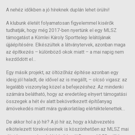
A nehéz időkben a jó híreknek duplán lehet örülni!
A klubunk életét folyamatosan figyelemmel kisérők
tudhatják, hogy még 2017-ben nyertünk el egy MLSZ
támogatást a Kömlei Károly Sporttelep lelátójának
újjáépítésére. Elkészültek a látványtervek, azonban maga
az építkezés – különböző okok miatt – a mai napig nem
kezdődött el…
Egy másik projekt, az öltözőház építése azonban egy
ideig jól haladt, de idővel az is megállt, – olcsó vigasz: az
legalább viszonylag közel a befejezéshez. Az mindenki
számára belátható, hogy az eredetileg elnyert támogatási
összegek a hét év alatt bekövetkezett építőanyag
árnövekedés miatt mára gyakorlatilag elértéktelenettek…
De akkor hol a jó hír? A jó hír az, hogy a klubvezetés
elkötelezett törekvéseinek is köszönhetően az MLSZ mai