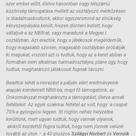
ezer ember előtt, illetve hasonlóan nagy létszámú
közönség támogatása mellett az osztályozó mérkőzésen
is diadalmaskodtunk, akkor egyszersmind az elnökség
kényszerpályára került, hiszen dönteni kellett, hogy
vállaljuk-e az NBIII-at, vagy maradunk a Megyei I.
osztályban. Azt éreztük, hogy a játékosok megérdemlik,
hogy magasabb szinten, magasabb osztályban próbálják
ki magukat, viszont azt is tudtuk, hogy az a keret abban a
formában nem alkalmas harmadosztályra, pláne úgy, hogy
tudtuk, meghatározó játékosok fognak távozni.
Beadtuk tehát a nevezést a pályán elért eredményeink
alapján kiérdemelt NBIII-ba, majd fő támogatónk, az
Önkormányzat meghatározta a támogatást, illetve annak
feltételeit. Az egyik szakmai feltétel az volt, hogy a csapat
70%-a gyöngyösi legyen. Itt rögtön nehéz helyzetbe
kerültünk, mert ugyan tudtuk, hogy vannak olyanok,
akikről kezdettől fogva tudtuk, hogy nem jönnek velünk
tovább az úton – a 40 pluszos
Szilágyi Norbert
és
Vernyik