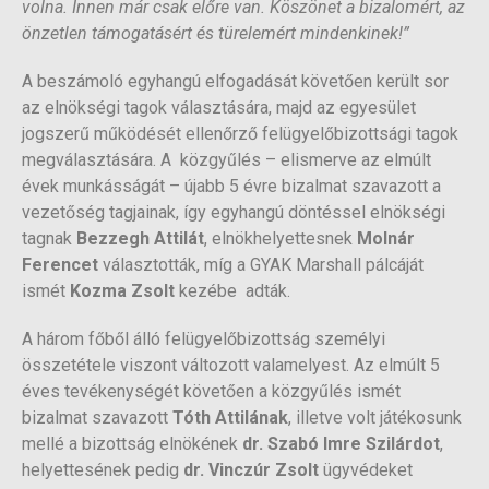
volna. Innen már csak előre van. Köszönet a bizalomért, az
önzetlen támogatásért és türelemért mindenkinek!”
A beszámoló egyhangú elfogadását követően került sor
az elnökségi tagok választására, majd az egyesület
jogszerű működését ellenőrző felügyelőbizottsági tagok
megválasztására. A közgyűlés – elismerve az elmúlt
évek munkásságát – újabb 5 évre bizalmat szavazott a
vezetőség tagjainak, így egyhangú döntéssel elnökségi
tagnak
Bezzegh Attilát
, elnökhelyettesnek
Molnár
Ferencet
választották, míg a GYAK Marshall pálcáját
ismét
Kozma Zsolt
kezébe adták.
A három főből álló felügyelőbizottság személyi
összetétele viszont változott valamelyest. Az elmúlt 5
éves tevékenységét követően a közgyűlés ismét
bizalmat szavazott
Tóth Attilának
, illetve volt játékosunk
mellé a bizottság elnökének
dr. Szabó Imre Szilárdot
,
helyettesének pedig
dr. Vinczúr Zsolt
ügyvédeket