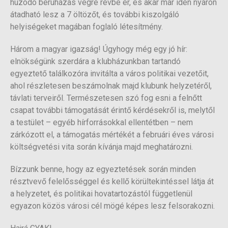
húzódó beruházás végre révbe ér, és akár már idén nyáron
átadható lesz a 7 öltözőt, és további kiszolgáló
helyiségeket magában foglaló létesítmény.
Három a magyar igazság! Úgyhogy még egy jó hír:
elnökségünk szerdára a klubházunkban tartandó
egyeztető találkozóra invitálta a város politikai vezetőit,
ahol részletesen beszámolnak majd klubunk helyzetéről,
távlati terveiről. Természetesen szó fog esni a felnőtt
csapat további támogatását érintő kérdésekről is, melytől
a testület – egyéb hírforrásokkal ellentétben – nem
zárkózott el, a támogatás mértékét a februári éves városi
költségvetési vita során kívánja majd meghatározni.
Bízzunk benne, hogy az egyeztetések során minden
résztvevő felelősséggel és kellő körültekintéssel látja át
a helyzetet, és politikai hovatartozástól függetlenül
egyazon közös városi cél mögé képes lesz felsorakozni.