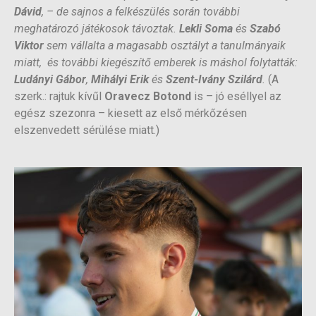
Dávid
, – de sajnos a felkészülés során további
meghatározó játékosok távoztak.
Lekli Soma
és
Szabó
Viktor
sem vállalta a magasabb osztályt a tanulmányaik
miatt, és további kiegészítő emberek is máshol folytatták:
Ludányi Gábor
,
Mihályi Erik
és
Szent-Ivány Szilárd
.
(A
szerk.: rajtuk kívűl
Oravecz Botond
is – jó eséllyel az
egész szezonra – kiesett az első mérkőzésen
elszenvedett sérülése miatt.)