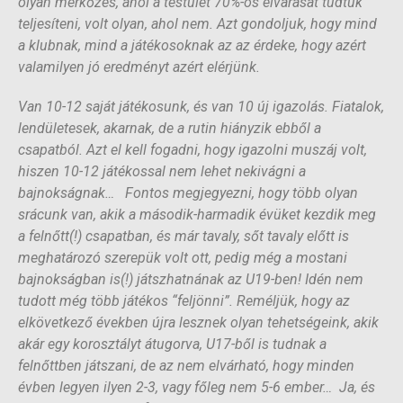
olyan mérkőzés, ahol a testület 70%-os elvárását tudtuk
teljesíteni, volt olyan, ahol nem. Azt gondoljuk, hogy mind
a klubnak, mind a játékosoknak az az érdeke, hogy azért
valamilyen jó eredményt azért elérjünk.
Van 10-12 saját játékosunk, és van 10 új igazolás. Fiatalok,
lendületesek, akarnak, de a rutin hiányzik ebből a
csapatból. Azt el kell fogadni, hogy igazolni muszáj volt,
hiszen 10-12 játékossal nem lehet nekivágni a
bajnokságnak… Fontos megjegyezni, hogy több olyan
srácunk van, akik a második-harmadik évüket kezdik meg
a felnőtt(!) csapatban, és már tavaly, sőt tavaly előtt is
meghatározó szerepük volt ott, pedig még a mostani
bajnokságban is(!) játszhatnának az U19-ben! Idén nem
tudott még több játékos “feljönni”. Reméljük, hogy az
elkövetkező években újra lesznek olyan tehetségeink, akik
akár egy korosztályt átugorva, U17-ből is tudnak a
felnőttben játszani, de az nem elvárható, hogy minden
évben legyen ilyen 2-3, vagy főleg nem 5-6 ember… Ja, és