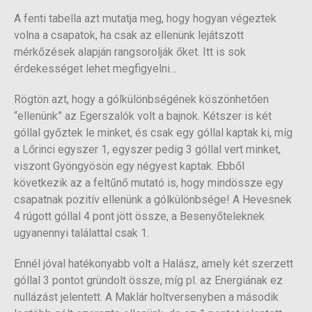
A fenti tabella azt mutatja meg, hogy hogyan végeztek
volna a csapatok, ha csak az ellenünk lejátszott
mérkőzések alapján rangsorolják őket. Itt is sok
érdekességet lehet megfigyelni…
Rögtön azt, hogy a gólkülönbségének köszönhetően
“ellenünk” az Egerszalók volt a bajnok. Kétszer is két
góllal győztek le minket, és csak egy góllal kaptak ki, míg
a Lőrinci egyszer 1, egyszer pedig 3 góllal vert minket,
viszont Gyöngyösön egy négyest kaptak. Ebből
következik az a feltűnő mutató is, hogy mindössze egy
csapatnak pozitív ellenünk a gólkülönbsége! A Hevesnek
4 rúgott góllal 4 pont jött össze, a Besenyőteleknek
ugyanennyi találattal csak 1.
Ennél jóval hatékonyabb volt a Halász, amely két szerzett
góllal 3 pontot gründolt össze, míg pl. az Energiának ez
nullázást jelentett. A Maklár holtversenyben a második