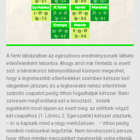
A fenti táblázatban az egészéves eredménysorunk látható
ellenfelenként lebontva. Ahogy arról már fentebb is esett
szó: a háromkörös lebonyolításnál könnyen megeshet,
hogy a legnehezebb ellenfelekkel szemben kétszer kell
idegenben játszani, és a legkevésbé nehéz ellenfélnek
számító csapatot pedig itthon fogadhatjuk kétszer. Bárki
szívesen megfordítaná ezt a leosztást… Velünk
egyébként most éppen ez esett meg: az előttünk végző
két csapathoz (1. Lőrinci, 2. Egerszalók) kétszer utaztunk,
– ki is kaptunk mind a négy mérkőzésen… – itthon pedig
mindkét riválisunkat legyőztük. Nem törvényszerű persze,
hogy itthon minden meccsünket megnyertük volna ellenük,