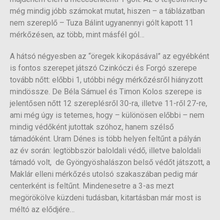
még mindig jóbb számokat mutat, hiszen – a táblázatban
nem szereplő – Tuza Bálint ugyanennyi gólt kapott 11
mérkőzésen, az több, mint másfél gól…
A hátsó négyesben az “öregek kikopásával” az egyébként
is fontos szerepet játszó Czinkóczi és Forgó szerepe
tovább nőtt: előbbi 1, utóbbi négy mérkőzésről hiányzott
mindössze. De Béla Sámuel és Timon Kolos szerepe is
jelentősen nőtt 12 szereplésről 30-ra, illetve 11-ről 27-re,
ami még úgy is tetemes, hogy – különösen előbbi – nem
mindig védőként jutottak szóhoz, hanem szélső
támadóként. Uram Dénes is több helyen feltűnt a pályán
az év során: legtöbbször baloldali védő, illetve baloldali
támadó volt, de Gyöngyöshalászon belső védőt játszott, a
Maklár elleni mérkőzés utolsó szakaszában pedig már
centerként is feltűnt. Mindenesetre a 3-as mezt
megörökölve küzdeni tudásban, kitartásban már most is
méltó az elődjére…