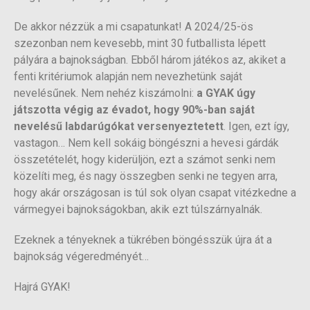
De akkor nézzük a mi csapatunkat! A 2024/25-ös
szezonban nem kevesebb, mint 30 futballista lépett
pályára a bajnokságban. Ebből három játékos az, akiket a
fenti kritériumok alapján nem nevezhetünk saját
nevelésűnek. Nem nehéz kiszámolni:
a GYAK úgy
játszotta végig az évadot, hogy 90%-ban saját
nevelésű labdarúgókat versenyeztetett
. Igen, ezt így,
vastagon… Nem kell sokáig böngészni a hevesi gárdák
összetételét, hogy kiderüljön, ezt a számot senki nem
közelíti meg, és nagy összegben senki ne tegyen arra,
hogy akár országosan is túl sok olyan csapat vitézkedne a
vármegyei bajnokságokban, akik ezt túlszárnyalnák.
Ezeknek a tényeknek a tükrében böngésszük újra át a
bajnokság végeredményét…
Hajrá GYAK!