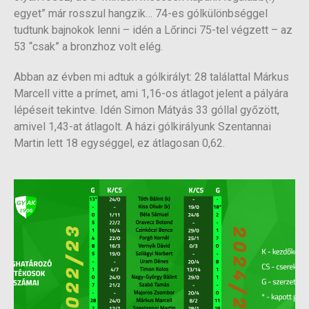
egyet” már rosszul hangzik… 74-es gólkülönbséggel
tudtunk bajnokok lenni – idén a Lőrinci 75-tel végzett – az
53 “csak” a bronzhoz volt elég.
Abban az évben mi adtuk a gólkirályt: 28 találattal Márkus
Marcell vitte a prímet, ami 1,16-os átlagot jelent a pályára
lépéseit tekintve. Idén Simon Mátyás 33 góllal győzött,
amivel 1,43-at átlagolt. A házi gólkirályunk Szentannai
Martin lett 18 egységgel, ez átlagosan 0,62.