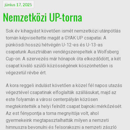
június 17, 2025
Nemzetközi UP-torna
Sok év kihagyást követően ismét nemzetközi utánpótlás
tornán képviseltette magát a GYAK UP csapatai. A
pünkösdi hosszú hétvégén U-12-es és U-13-as
csapatunk Ausztriában vendégszerepeltek a Wolfsberg
Cup-on. A szervezés már hónapok óta elkezdődött, a két
csapat kiváló szülői közösségének köszönhetően is
végezetül révbe ért.
A kora reggeli indulást követően a közel fél napos utazás
végeztével csapatinak elfoglalták szállásukat, majd az
este folyamán a városi centerpályán közösen
megtekintették a helyi felnőtt csapat bajnoki mérkőzését.
Az est fénypontja a torna megnyitója volt, ahol
gyermekeink megtapasztalhatták milyen a nemzeti
himnuszra bevonulni és felsorakozni a nemzeti zászló