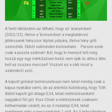
A fenti táblázaton az látható, hogy az ‘aranyévben’
(2022/23), illetve a ‘bronzévben’ a meghatározó
játékosaink hányszor léptek pályára, illetve hány gólt
szereztek. Ebből sokminden kiolvasható… Persze ezek
csak a puszta számok! Azt, hogy ki mennyit tett még
hozzá egy-egy mérkőzésen belül, nem írják le, ahhoz látni
kell az összes meccset! Viszont ez a cikk most a
számokról szól…
A kapott gólokat természetesen nem lehet mindig csak a
kapus nyakába varrni, de az jelentős különbség, hogy Tóth
Bálint kapott gól átlaga 0,54, tehát mérkőzésenként
nagyjából fél gól. Kiss Olivér a mérkőzések csaknem
kétharmadán védett, és az ő mutatója 0,94, tehát
majdenem eléri a meccsenkénti 1 gólt. Az ő teljesítménye