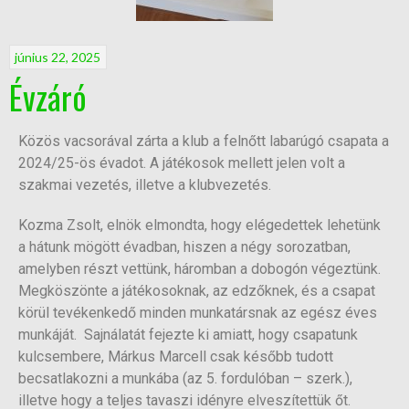
június 22, 2025
Évzáró
Közös vacsorával zárta a klub a felnőtt labarúgó csapata a
2024/25-ös évadot. A játékosok mellett jelen volt a
szakmai vezetés, illetve a klubvezetés.
Kozma Zsolt, elnök elmondta, hogy elégedettek lehetünk
a hátunk mögött évadban, hiszen a négy sorozatban,
amelyben részt vettünk, háromban a dobogón végeztünk.
Megköszönte a játékosoknak, az edzőknek, és a csapat
körül tevékenkedő minden munkatársnak az egész éves
munkáját. Sajnálatát fejezte ki amiatt, hogy csapatunk
kulcsembere, Márkus Marcell csak később tudott
becsatlakozni a munkába (az 5. fordulóban – szerk.),
illetve hogy a teljes tavaszi idényre elveszítettük őt.