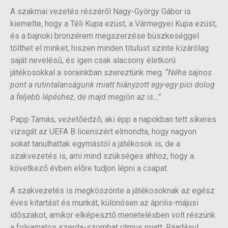
A szakmai vezetés részéről Nagy-György Gábor is
kiemelte, hogy a Téli Kupa ezüst, a Vármegyei Kupa ezüst,
és a bajnoki bronzérem megszerzése büszkeséggel
tölthet el minket, hiszen minden titulust szinte kizárólag
saját nevelésű, és igen csak alacsony életkorú
játékosokkal a sorainkban szereztünk meg. “
Néha sajnos
pont a rutintalanságunk miatt hiányzott egy-egy pici dolog
a feljebb lépéshez, de majd megjön az is…”
Papp Tamás, vezetőedző, aki épp a napokban tett sikeres
vizsgát az UEFA B licenszért elmondta, hogy nagyon
sokat tanulhattak egymástól a játékosok is, de a
szakvezetés is, ami mind szükséges ahhoz, hogy a
következő évben előre tudjon lépni a csapat.
A szakvezetés is megköszönte a játékosoknak az egész
éves kitartást és munkát, különösen az április-májusi
időszakot, amikor elképesztő menetelésben volt részünk
a folyamatos szerda-szombat ritmus miatt. Ráadásul