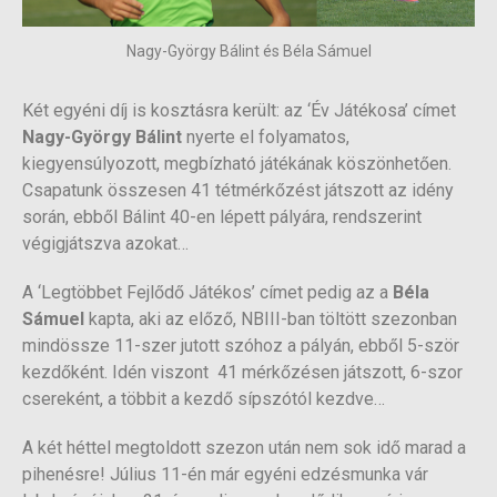
Nagy-György Bálint és Béla Sámuel
Két egyéni díj is kosztásra került: az ‘Év Játékosa’ címet
Nagy-György Bálint
nyerte el folyamatos,
kiegyensúlyozott, megbízható játékának köszönhetően.
Csapatunk összesen 41 tétmérkőzést játszott az idény
során, ebből Bálint 40-en lépett pályára, rendszerint
végigjátszva azokat…
A ‘Legtöbbet Fejlődő Játékos’ címet pedig az a
Béla
Sámuel
kapta, aki az előző, NBIII-ban töltött szezonban
mindössze 11-szer jutott szóhoz a pályán, ebből 5-ször
kezdőként. Idén viszont 41 mérkőzésen játszott, 6-szor
csereként, a többit a kezdő sípszótól kezdve…
A két héttel megtoldott szezon után nem sok idő marad a
pihenésre! Július 11-én már egyéni edzésmunka vár