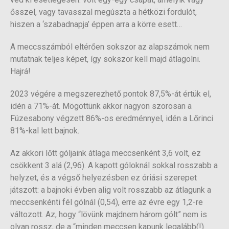
ősszel, vagy tavasszal megúszta a hétközi fordulót,
hiszen a ‘szabadnapja’ éppen arra a körre esett…
A meccsszámból eltérően sokszor az alapszámok nem
mutatnak teljes képet, így sokszor kell majd átlagolni.
Hajrá!
2023 végére a megszerezhető pontok 87,5%-át értük el,
idén a 71%-át. Mögöttünk akkor nagyon szorosan a
Füzesabony végzett 86%-os eredménnyel, idén a Lőrinci
81%-kal lett bajnok.
Az akkori lőtt góljaink átlaga meccsenként 3,6 volt, ez
csökkent 3 alá (2,96). A kapott góloknál sokkal rosszabb a
helyzet, és a végső helyezésben ez óriási szerepet
játszott: a bajnoki évben alig volt rosszabb az átlagunk a
meccsenkénti fél gólnál (0,54), erre az évre egy 1,2-re
változott. Az, hogy “lövünk majdnem három gólt” nem is
olyan rossz, de a “minden meccsen kapunk legalább(!)