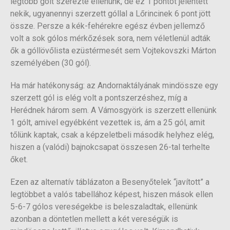
legtöbb gólt szerezte ellenünk, de ez 1 pontot jelentett
nekik, ugyanennyi szerzett góllal a Lőrincinek 6 pont jött
össze. Persze a kék-fehérekre egész évben jellemző
volt a sok gólos mérkőzések sora, nem véletlenül adták
ők a góllövőlista ezüstérmesét sem Vojtekovszki Márton
személyében (30 gól).
Ha már hatékonyság: az Andornaktályának mindössze egy
szerzett gól is elég volt a pontszerzéshez, míg a
Herédnek három sem. A Vámosgyörk is szerzett ellenünk
1 gólt, amivel egyébként vezettek is, ám a 25 gól, amit
tőlünk kaptak, csak a képzeletbeli második helyhez elég,
hiszen a (valódi) bajnokcsapat összesen 26-tal terhelte
őket.
Ezen az alternatív táblázaton a Besenyőtelek “javított” a
legtöbbet a valós tabellához képest, hiszen mások ellen
5-6-7 gólos vereségekbe is beleszaladtak, ellenünk
azonban a döntetlen mellett a két vereségük is