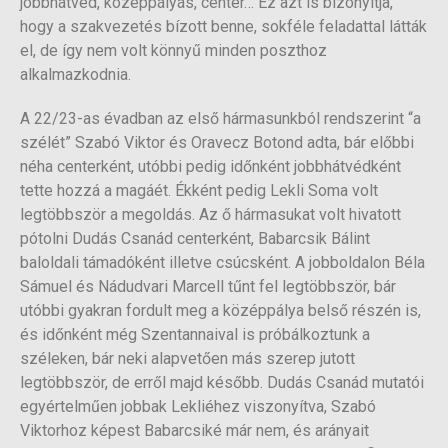
jobbhátvéd, középpályás, center… Ez azt is bizonyítja,
hogy a szakvezetés bízott benne, sokféle feladattal látták
el, de így nem volt könnyű minden poszthoz
alkalmazkodnia.
A 22/23-as évadban az első hármasunkból rendszerint “a
szélét” Szabó Viktor és Oravecz Botond adta, bár előbbi
néha centerként, utóbbi pedig időnként jobbhátvédként
tette hozzá a magáét. Ékként pedig Lekli Soma volt
legtöbbször a megoldás. Az ő hármasukat volt hivatott
pótolni Dudás Csanád centerként, Babarcsik Bálint
baloldali támadóként illetve csúcsként. A jobboldalon Béla
Sámuel és Nádudvari Marcell tűnt fel legtöbbször, bár
utóbbi gyakran fordult meg a középpálya belső részén is,
és időnként még Szentannaival is próbálkoztunk a
széleken, bár neki alapvetően más szerep jutott
legtöbbször, de erről majd később. Dudás Csanád mutatói
egyértelműen jobbak Lekliéhez viszonyítva, Szabó
Viktorhoz képest Babarcsiké már nem, és arányait