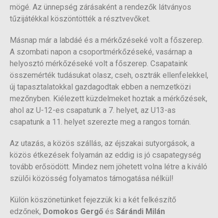
mögé. Az ünnepség zárásaként a rendezők látványos
tűzijátékkal köszöntötték a résztvevőket.
Másnap már a labdáé és a mérkőzéseké volt a főszerep.
A szombati napon a csoportmérkőzéseké, vasárnap a
helyosztó mérkőzéseké volt a főszerep. Csapataink
összemérték tudásukat olasz, cseh, osztrák ellenfelekkel,
új tapasztalatokkal gazdagodtak ebben a nemzetközi
mezőnyben. Kiélezett küzdelmeket hoztak a mérkőzések,
ahol az U-12-es csapatunk a 7. helyet, az U13-as
csapatunk a 11. helyet szerezte meg a rangos tornán.
Az utazás, a közös szállás, az éjszakai sutyorgások, a
közös étkezések folyamán az eddig is jó csapategység
tovább erősödött. Mindez nem jöhetett volna létre a kiváló
szülői közösség folyamatos támogatása nélkül!
Külön köszönetünket fejezzük ki a két felkészítő
edzőnek,
Domokos Gergő
és
Sárándi Milán