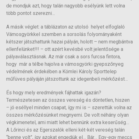
de mondjuk azt, hogy talán nagyobb esélyünk lett volna
több pontot szerezni…
A másik véglet: a táblázaton az utolsó helyet elfoglaló
Vámosgyörkkel szemben a sorsolás folyományaként
kétszer játszhattunk hazai pályán, holott – nem megbántva
ellenfelünket!!! – ott azért kevésbé volt jelentősége a
pályaválasztásnak. Az már csak a sors furcsa fintora,
hogy már a télbe hajolva a vámosgyörki gyepszőnyeg
védelmének érdekében a Kömlei Károly Sporttelep
műfüves pályáján játszottunk az idegenbeli mérkőzést…
És hogy mely eredmények fájhattak igazán?
Természetesen az összes vereség és döntetlen, hiszen
– jó eséllyel minden csapat, így mi is – szerettük volna az
összes mérkőzésünket megnyerni. De volt néhány olyan
végkimenetel, ami miatt lehet bennünk extra keserűség…
A Lőrinci és az Egerszalók elleni két-két vereség talán
“benne volt”, így azokat engedjük el… Bár… Egy-egy meccs