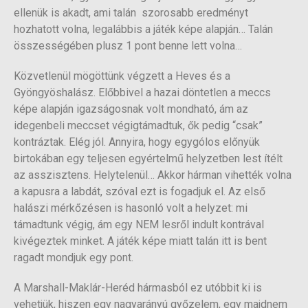
ellenük is akadt, ami talán szorosabb eredményt
hozhatott volna, legalábbis a játék képe alapján… Talán
összességében plusz 1 pont benne lett volna…
Közvetlenül mögöttünk végzett a Heves és a
Gyöngyöshalász. Előbbivel a hazai döntetlen a meccs
képe alapján igazságosnak volt mondható, ám az
idegenbeli meccset végigtámadtuk, ők pedig “csak”
kontráztak. Elég jól. Annyira, hogy egygólos előnyük
birtokában egy teljesen egyértelmű helyzetben lest ítélt
az asszisztens. Helytelenül… Akkor hárman vihették volna
a kapusra a labdát, szóval ezt is fogadjuk el. Az első
halászi mérkőzésen is hasonló volt a helyzet: mi
támadtunk végig, ám egy NEM lesről indult kontrával
kivégeztek minket. A játék képe miatt talán itt is bent
ragadt mondjuk egy pont.
A Marshall-Maklár-Heréd hármasból ez utóbbit ki is
vehetjük, hiszen egy nagyarányú győzelem, egy majdnem