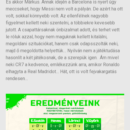
És akkor Márkus. Annak idején a Barcelona is nyert úgy
meccseket, hogy Messi nem volt a pályán. De azért ha ott
volt, sokkal könnyebb volt. Az ellenfélnek nagyobb
figyelmet kellett neki szentelni, a többiekre kevesebb
jutott. A csapattársaknak önbizalmat adott, és terhet vett
le róluk azzal, hogy nem maguknak kellett kitalálni,
megoldani szituációkat, hanem csak odapsszolták neki,
majd ő megoldotta helyettük… Nyilván nem a játéktudása
hasonlít a két játékosnak, de a szerepük igen. Ám mivel
neki CR7 a kedvence, emlékezzünk arra, amikor Ronaldo
elhagyta a Real Madridot… Hát, ott is volt fejvakargatás
rendesen…