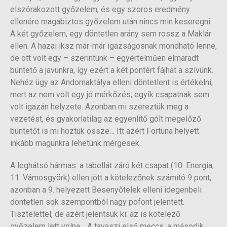
elszórakozott győzelem, és egy szoros eredmény
ellenére magabiztos győzelem után nincs min keseregni.
A két győzelem, egy döntetlen arány sem rossz a Maklár
ellen. A hazai iksz már-már igazságosnak mondható lenne,
de ott volt egy – szerintünk – egyértelműen elmaradt
büntető a javunkra, így ezért a két pontért fájhat a szívünk.
Nehéz ügy az Andornaktálya elleni döntetlent is értékelni,
mert az nem volt egy jó mérkőzés, egyik csapatnak sem
volt igazán helyzete. Azonban mi szereztük meg a
vezetést, és gyakorlatilag az egyenlítő gólt megelőző
büntetőt is mi hoztuk össze… Itt azért Fortuna helyett
inkább magunkra lehetünk mérgesek.
A leghátsó hármas: a tabellát záró két csapat (10. Energia,
11. Vámosgyörk) ellen jött a kötelezőnek számító 9 pont,
azonban a 9. helyezett Besenyőtelek elleni idegenbeli
döntetlen sok szempontból nagy pofont jelentett.
Tisztelettel, de azért jelentsük ki: az is kötelező
győzelem lett volna… A tavaszi első meccs, a második