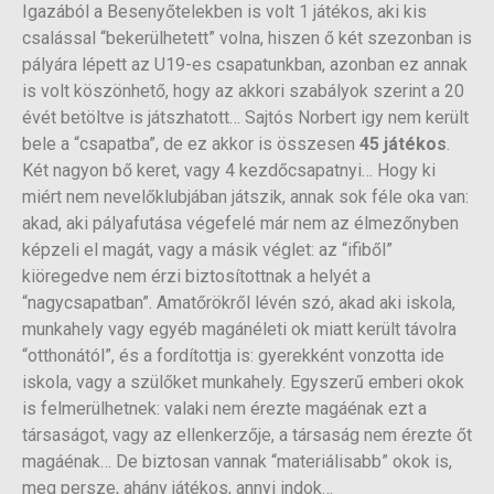
Igazából a Besenyőtelekben is volt 1 játékos, aki kis
csalással “bekerülhetett” volna, hiszen ő két szezonban is
pályára lépett az U19-es csapatunkban, azonban ez annak
is volt köszönhető, hogy az akkori szabályok szerint a 20
évét betöltve is játszhatott… Sajtós Norbert igy nem került
bele a “csapatba”, de ez akkor is összesen
45 játékos
.
Két nagyon bő keret, vagy 4 kezdőcsapatnyi… Hogy ki
miért nem nevelőklubjában játszik, annak sok féle oka van:
akad, aki pályafutása végefelé már nem az élmezőnyben
képzeli el magát, vagy a másik véglet: az “ifiből”
kiöregedve nem érzi biztosítottnak a helyét a
“nagycsapatban”. Amatőrökről lévén szó, akad aki iskola,
munkahely vagy egyéb magánéleti ok miatt került távolra
“otthonától”, és a fordítottja is: gyerekként vonzotta ide
iskola, vagy a szülőket munkahely. Egyszerű emberi okok
is felmerülhetnek: valaki nem érezte magáénak ezt a
társaságot, vagy az ellenkerzője, a társaság nem érezte őt
magáénak… De biztosan vannak “materiálisabb” okok is,
meg persze, ahány játékos, annyi indok…