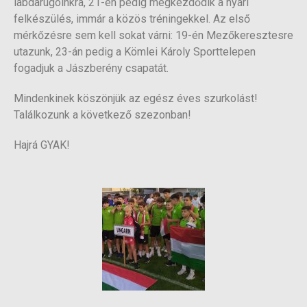
labdarúgóinkra, 21-én pedig megkezdődik a nyári
felkészülés, immár a közös tréningekkel. Az első
mérkőzésre sem kell sokat várni: 19-én Mezőkeresztesre
utazunk, 23-án pedig a Kömlei Károly Sporttelepen
fogadjuk a Jászberény csapatát.
Mindenkinek köszönjük az egész éves szurkolást!
Találkozunk a következő szezonban!
Hajrá GYAK!