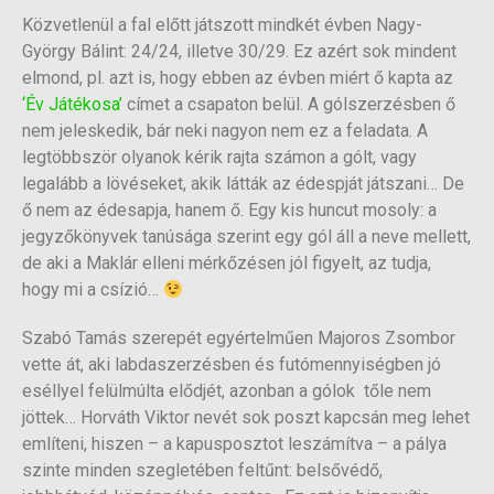
Közvetlenül a fal előtt játszott mindkét évben Nagy-
György Bálint: 24/24, illetve 30/29. Ez azért sok mindent
elmond, pl. azt is, hogy ebben az évben miért ő kapta az
‘Év Játékosa’
címet a csapaton belül. A gólszerzésben ő
nem jeleskedik, bár neki nagyon nem ez a feladata. A
legtöbbször olyanok kérik rajta számon a gólt, vagy
legalább a lövéseket, akik látták az édespját játszani… De
ő nem az édesapja, hanem ő. Egy kis huncut mosoly: a
jegyzőkönyvek tanúsága szerint egy gól áll a neve mellett,
de aki a Maklár elleni mérkőzésen jól figyelt, az tudja,
hogy mi a csízió…
Szabó Tamás szerepét egyértelműen Majoros Zsombor
vette át, aki labdaszerzésben és futómennyiségben jó
eséllyel felülmúlta elődjét, azonban a gólok tőle nem
jöttek… Horváth Viktor nevét sok poszt kapcsán meg lehet
említeni, hiszen – a kapusposztot leszámítva – a pálya
szinte minden szegletében feltűnt: belsővédő,