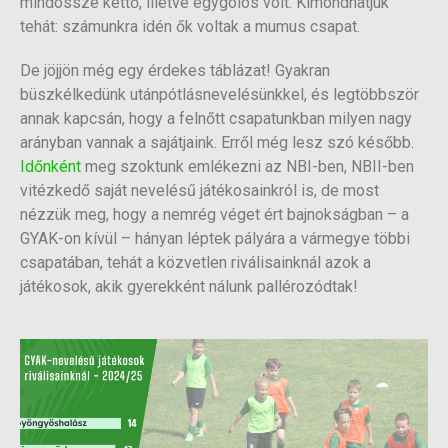
mindössze kettő, illetve egygólos volt. Kimondhatjuk
tehát: számunkra idén ők voltak a mumus csapat.
De jöjjön még egy érdekes táblázat! Gyakran
büszkélkedünk utánpótlásnevelésünkkel, és legtöbbször
annak kapcsán, hogy a felnőtt csapatunkban milyen nagy
arányban vannak a sajátjaink. Erről még lesz szó később.
Időnként
meg szoktunk emlékezni az NBI-ben, NBII-ben
vitézkedő saját nevelésű játékosainkról is, de most
nézzük meg, hogy a nemrég véget ért bajnokságban – a
GYAK-on kívül – hányan léptek pályára a vármegye többi
csapatában, tehát a közvetlen riválisainknál azok a
játékosok, akik gyerekként nálunk pallérozódtak!