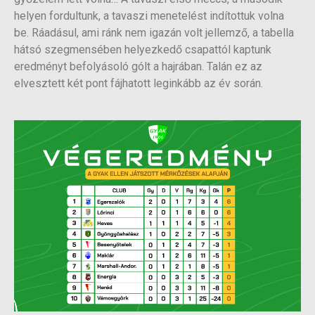
helyen fordultunk, a tavaszi menetelést indítottuk volna
be. Ráadásul, ami ránk nem igazán volt jellemző, a tabella
hátsó szegmensében helyezkedő csapattól kaptunk
eredményt befolyásoló gólt a hajrában. Talán ez az
elvesztett két pont fájhatott leginkább az év során.