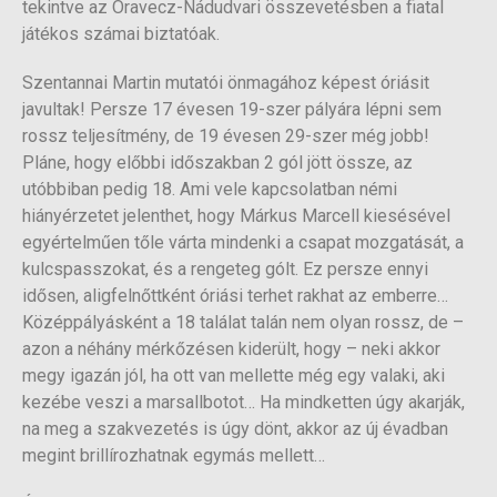
tekintve az Oravecz-Nádudvari összevetésben a fiatal
játékos számai biztatóak.
Szentannai Martin mutatói önmagához képest óriásit
javultak! Persze 17 évesen 19-szer pályára lépni sem
rossz teljesítmény, de 19 évesen 29-szer még jobb!
Pláne, hogy előbbi időszakban 2 gól jött össze, az
utóbbiban pedig 18. Ami vele kapcsolatban némi
hiányérzetet jelenthet, hogy Márkus Marcell kiesésével
egyértelműen tőle várta mindenki a csapat mozgatását, a
kulcspasszokat, és a rengeteg gólt. Ez persze ennyi
idősen, aligfelnőttként óriási terhet rakhat az emberre…
Középpályásként a 18 találat talán nem olyan rossz, de –
azon a néhány mérkőzésen kiderült, hogy – neki akkor
megy igazán jól, ha ott van mellette még egy valaki, aki
kezébe veszi a marsallbotot… Ha mindketten úgy akarják,
na meg a szakvezetés is úgy dönt, akkor az új évadban
megint brillírozhatnak egymás mellett…