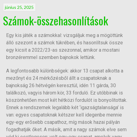
június 25, 2025
Számok-összehasonlítások
Egy kis játék a számokkal: vizsgáljuk meg a mögöttünk
álló szezont a számok tükrében, és hasonlítsuk össze
egy kicsit a 2022/23-as szezonnal, amikor a mostani
bronzéremmel szemben bajnokok lettünk.
A legfontosabb különbségek: akkor 13 csapat alkotta a
mezőnyt és 24 mérkőzésből állt a csapatoknak a
bajnokság 26 hétvégén keresztül, idén 11 gárda, 30
találkozó, vagyis három kör, 33 forduló. Ez utóbbinak is
köszönhetően most két hétközi fordulót is bonyolítottak.
Ennek a rendszernek legalább két ‘igazságtalansága’ is
van: egyes csapatoknak kétszer kell idegenbe mennie
egy-egy erősebb csapathoz, míg mások hazai pályán
fogadhatják őket. A másik, amit a nagy számok elve sem
véd ki esetlegesen: volt egy-egy csapat, amelyik vagy