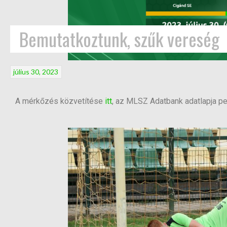
Bemutatkoztunk, szűk vereség
július 30, 2023
A mérkőzés közvetítése
itt
, az MLSZ Adatbank adatlapja p