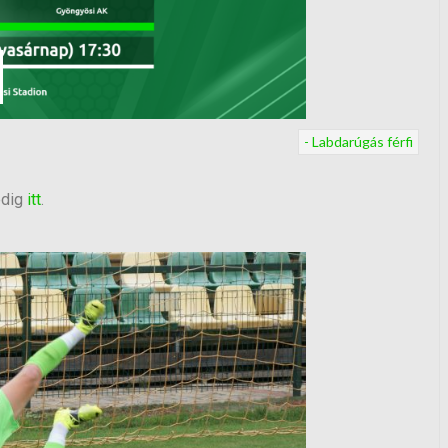
- Labdarúgás férfi
edig
itt
.