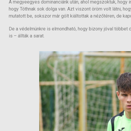
A megyeegyes dominanciánk után, ahol megszoktuk, hogy inká
hogy Tóthnak sok dolga van. Azt viszont öröm volt látni, h
mutatott be, sokszor már gólt kiáltottak a nézőtéren, de kap
De a védelmünkre is elmondható, hogy bizony jóval többet 
is – állták a sarat.