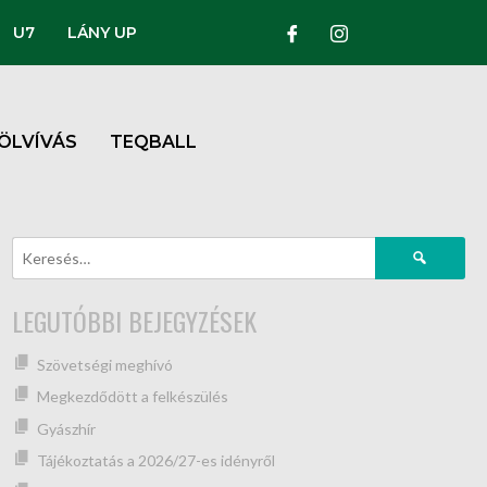
U7
LÁNY UP
ÖLVÍVÁS
TEQBALL
LEGUTÓBBI BEJEGYZÉSEK
Szövetségi meghívó
Megkezdődött a felkészülés
Gyászhír
Tájékoztatás a 2026/27-es idényről