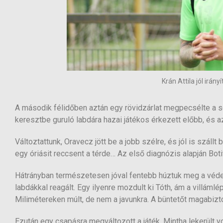
Krán Attila jól irán
A második félidőben aztán egy rövidzárlat megpecsélte a so
keresztbe guruló labdára hazai játékos érkezett előbb, és 
Változtattunk, Oravecz jött be a jobb szélre, és jól is szállt 
egy óriásit reccsent a térde… Az első diagnózis alapján Bot
Hátrányban természetesen jóval fentebb húztuk meg a véde
labdákkal reagált. Egy ilyenre mozdult ki Tóth, ám a villámlépt
Milimétereken múlt, de nem a javunkra. A büntetőt magabizto
Ezután egy csapásra megváltozott a játék. Mintha lekerült v