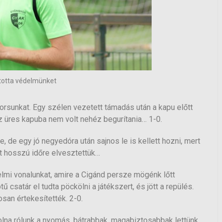
yította védelmünket
rsunkat. Egy szélen vezetett támadás után a kapu előtt
az üres kapuba nem volt nehéz begurítania… 1-0.
be, de egy jó negyedóra után sajnos le is kellett hozni, mert
it hosszú időre elvesztettük…
lmi vonalunkat, amire a Cigánd persze mögénk lőtt
ű csatár el tudta pöckölni a játékszert, és jött a repülés.
san értekesítették. 2-0.
olna rólunk a nyomás, bátrabbak, magabiztosabbak lettünk,