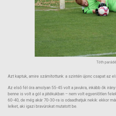
Tóth parádé
Azt kaptuk, amire számítottunk: a szintén újonc csapat az 
Az első fél óra amolyan 55-45 volt a javukra, inkább ők irán
benne is volt a gól a játékukban – nem volt egyenlőtlen fel
60-40, de még akár 70-30-ra is odaadhatjuk nekik: ekkor már
lelket, aki igazi bravúrokat mutatott be.