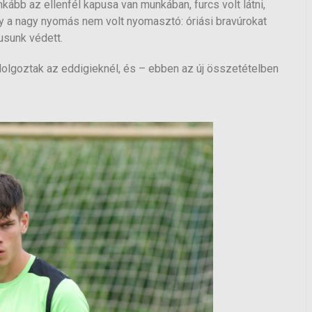
bb az ellenfél kapusa van munkában, furcs volt látni,
ogy a nagy nyomás nem volt nyomasztó: óriási bravúrokat
usunk védett.
dolgoztak az eddigieknél, és – ebben az új összetételben