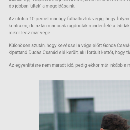
és jobban ‘ültek’ a megoldásaink.
Az utolsó 10 percet már úgy futballoztuk végig, hogy folyama
kontrázni, de aztán már csak rugdosták mindenfelé a labdák
mikor lesz már vége.
Különösen azután, hogy kevéssel a vége előtt Gonda Csanád 
kipattanó Dudás Csanád elé került, aki fordult kettőt, hogy t
Az egyenlítésre nem maradt idő, pedig ekkor már inkább a m