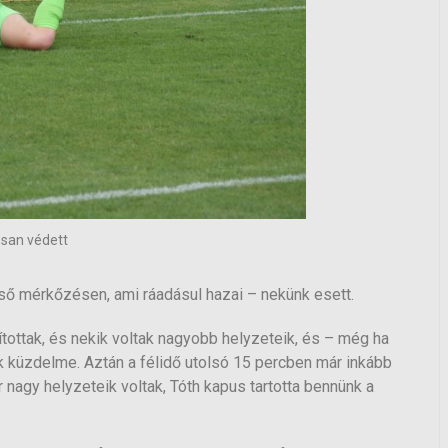
san védett
első mérkőzésen, ami ráadásul hazai – nekünk esett.
yítottak, és nekik voltak nagyobb helyzeteik, és – még ha
ek küzdelme. Aztán a félidő utolsó 15 percben már inkább
 nagy helyzeteik voltak, Tóth kapus tartotta bennünk a