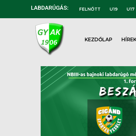
LABDARÚGÁS:
FELNŐTT
U19
U17
KEZDŐLAP
HÍRE