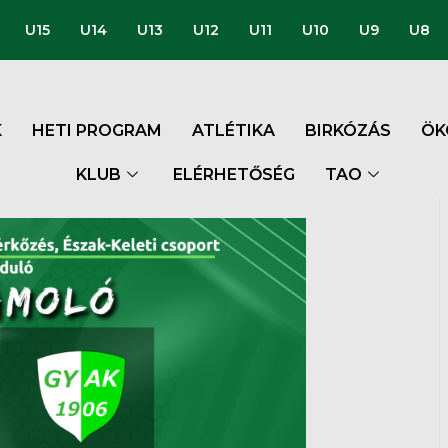
U15
U14
U13
U12
U11
U10
U9
U8
K
HETI PROGRAM
ATLÉTIKA
BIRKÓZÁS
ÖK
KLUB
ELÉRHETŐSÉG
TAO