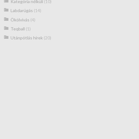
Kategória nélküli
(10)
Labdarúgás
(14)
Ökölvívás
(4)
Teqball
(1)
Utánpótlás hírek
(20)