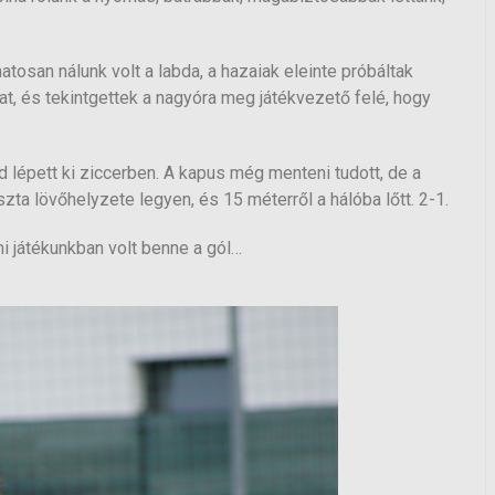
tosan nálunk volt a labda, a hazaiak eleinte próbáltak
at, és tekintgettek a nagyóra meg játékvezető felé, hogy
lépett ki ziccerben. A kapus még menteni tudott, de a
iszta lövőhelyzete legyen, és 15 méterről a hálóba lőtt. 2-1.
i játékunkban volt benne a gól…