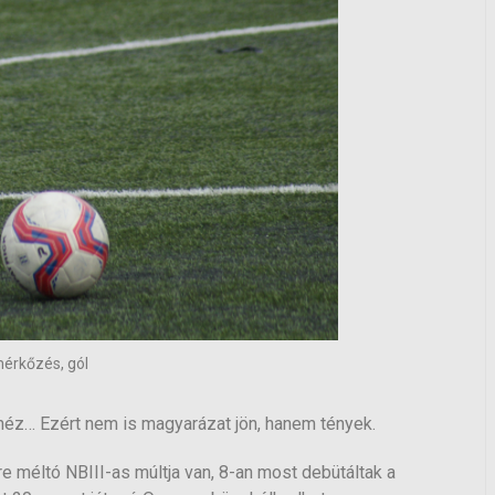
mérkőzés, gól
éz… Ezért nem is magyarázat jön, hanem tények.
e méltó NBIII-as múltja van, 8-an most debütáltak a