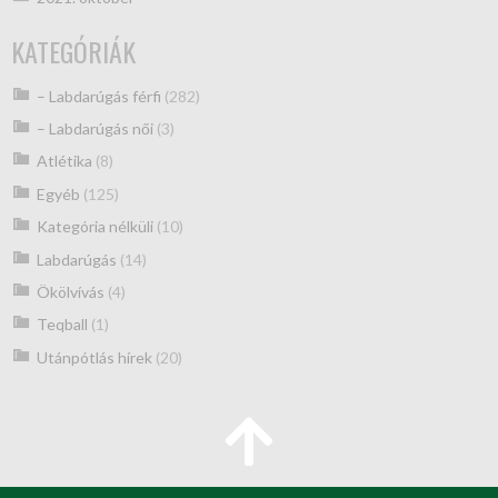
KATEGÓRIÁK
– Labdarúgás férfi
(282)
– Labdarúgás női
(3)
Atlétika
(8)
Egyéb
(125)
Kategória nélküli
(10)
Labdarúgás
(14)
Ökölvívás
(4)
Teqball
(1)
Utánpótlás hírek
(20)