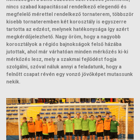
nincs szabad kapacitással rendelkező elegendő és
megfelelő mérettel rendelkező tornaterem, többször
kisebb tornateremben két korosztály is egyszerre
tartotta az edzést, melynek hatékonysága így azért
megkérdőjelezhető. Nagy öröm, hogy a nagyobb
korosztályok a régiós bajnokságok felső házába
jutottak, ahol már várhatóan minden mérkőzés ki-ki
mérkőzés lesz, mely a szakmai fejlődést fogja
szolgálni, szóval náluk annyi a feladatunk, hogy a
felnőtt csapat révén egy vonzó jövőképet mutassunk
nekik.