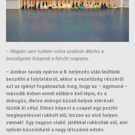
– Magam sem tudtam volna szebben átkötni a
beszélgetés folyamát a felnőtt csapatra…
– Amikor tavaly nyáron a 8. helyezés után leültünk
beszélni a folytatásról, akkor a vezetőség részéről
azt az igényt fogalmaztuk meg, hogy az – úgymond –
második évben ennél előbbre kell lépni, és a
dobogós, illetve dobogó közeli helyek elérését
tűztük ki célul. Ehhez képest a csapat egy pozitív
meglepetéssel rukkolt elő, hiszen az első helyen
vannak! Egy nagyon stabil játékkal rukkoltak elő, ami
nyilván köszönhető a nagy létszámú edzés