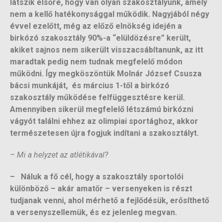
látszik elsőre, hogy van olyan szakosztályunk, amely
nem a kellő hatékonysággal működik. Nagyjából négy
évvel ezelőtt, még az előző elnökség idején a
birkózó szakosztály 90%-a “elüldözésre” került,
akiket sajnos nem sikerült visszacsábítanunk, az itt
maradtak pedig nem tudnak megfelelő módon
működni. Így megköszöntük Molnár József Csusza
bácsi munkáját, és március 1-től a birkózó
szakosztály működése felfüggesztésre kerül.
Amennyiben sikerül megfelelő létszámú birkózni
vágyót találni ehhez az olimpiai sportághoz, akkor
természetesen újra fogjuk indítani a szakosztályt.
– Mi a helyzet az atlétikával?
– Náluk a fő cél, hogy a szakosztály sportolói
különböző – akár amatőr – versenyeken is részt
tudjanak venni, ahol mérhető a fejlődésük, erősíthető
a versenyszellemük, és ez jelenleg megvan.