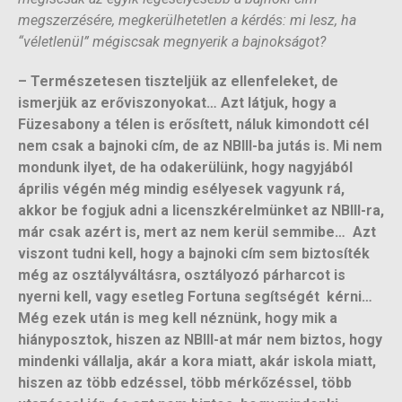
megszerzésére, megkerülhetetlen a kérdés: mi lesz, ha
“véletlenül” mégiscsak megnyerik a bajnokságot?
– Természetesen tiszteljük az ellenfeleket, de
ismerjük az erőviszonyokat… Azt látjuk, hogy a
Füzesabony a télen is erősített, náluk kimondott cél
nem csak a bajnoki cím, de az NBIII-ba jutás is. Mi nem
mondunk ilyet, de ha odakerülünk, hogy nagyjából
április végén még mindig esélyesek vagyunk rá,
akkor be fogjuk adni a licenszkérelmünket az NBIII-ra,
már csak azért is, mert az nem kerül semmibe… Azt
viszont tudni kell, hogy a bajnoki cím sem biztosíték
még az osztályváltásra, osztályozó párharcot is
nyerni kell, vagy esetleg Fortuna segítségét kérni…
Még ezek után is meg kell néznünk, hogy mik a
hiányposztok, hiszen az NBIII-at már nem biztos, hogy
mindenki vállalja, akár a kora miatt, akár iskola miatt,
hiszen az több edzéssel, több mérkőzéssel, több