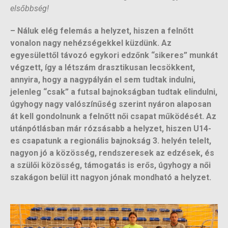
elsőbbség!
– Náluk elég felemás a helyzet, hiszen a felnőtt
vonalon nagy nehézségekkel küzdünk. Az
egyesülettől távozó egykori edzőnk “sikeres” munkát
végzett, így a létszám drasztikusan lecsökkent,
annyira, hogy a nagypályán el sem tudtak indulni,
jelenleg “csak” a futsal bajnokságban tudtak elindulni,
úgyhogy nagy valószínűség szerint nyáron alaposan
át kell gondolnunk a felnőtt női csapat működését. Az
utánpótlásban már rózsásabb a helyzet, hiszen U14-
es csapatunk a regionális bajnokság 3. helyén telelt,
nagyon jó a közösség, rendszeresek az edzések, és
a szülői közösség, támogatás is erős, úgyhogy a női
szakágon belül itt nagyon jónak mondható a helyzet.