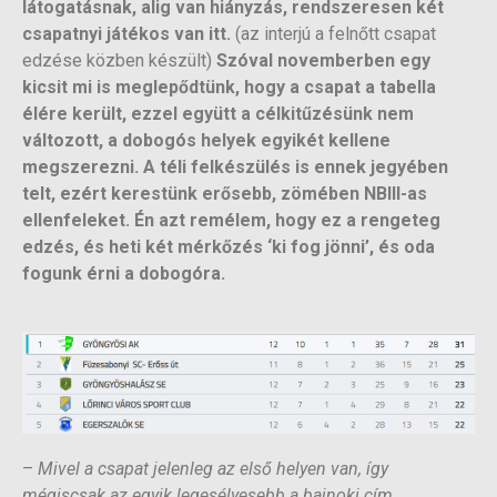
látogatásnak, alig van hiányzás, rendszeresen két
csapatnyi játékos van itt.
(az interjú a felnőtt csapat
edzése közben készült)
Szóval novemberben egy
kicsit mi is meglepődtünk, hogy a csapat a tabella
élére került, ezzel együtt a célkitűzésünk nem
változott, a dobogós helyek egyikét kellene
megszerezni. A téli felkészülés is ennek jegyében
telt, ezért kerestünk erősebb, zömében NBIII-as
ellenfeleket. Én azt remélem, hogy ez a rengeteg
edzés, és heti két mérkőzés ‘ki fog jönni’, és oda
fogunk érni a dobogóra.
–
Mivel a csapat jelenleg az első helyen van, így
mégiscsak az egyik legesélyesebb a bajnoki cím