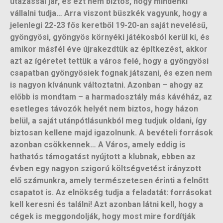
utazással jár, és ezt nem biztos, hogy mindenki
vállalni tudja… Arra viszont büszkék vagyunk, hogy a
jelenlegi 22-23 fős keretből 19-20-an saját nevelésű,
gyöngyösi, gyöngyös környéki játékosból kerül ki, és
amikor másfél éve újrakezdtük az építkezést, akkor
azt az ígéretet tettük a város felé, hogy a gyöngyösi
csapatban gyöngyösiek fognak játszani, és ezen nem
is nagyon kívánunk változtatni. Azonban – ahogy az
előbb is mondtam – a harmadosztály más kávéház, az
esetleges távozók helyét nem biztos, hogy házon
belül, a saját utánpótlásunkból meg tudjuk oldani, így
biztosan kellene majd igazolnunk. A bevételi források
azonban csökkennek… A Város, amely eddig is
hathatós támogatást nyújtott a klubnak, ebben az
évben egy nagyon szigorú költségvetést irányzott
elő számunkra, amely természetesen érinti a felnőtt
csapatot is. Az elnökség tudja a feladatát: forrásokat
kell keresni és találni! Azt azonban látni kell, hogy a
cégek is meggondolják, hogy most mire fordítják