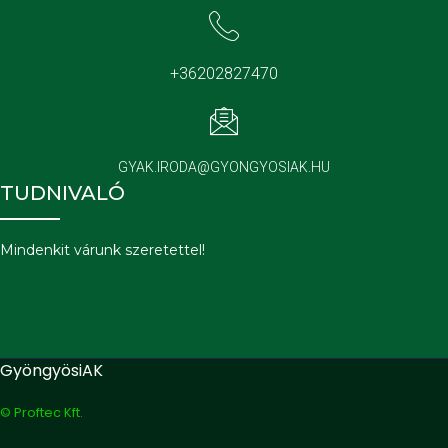
+36202827470
GYAK.IRODA@GYONGYOSIAK.HU
TUDNIVALÓ
Mindenkit várunk szeretettel!
GyöngyösiAK
© Proftec Kft.