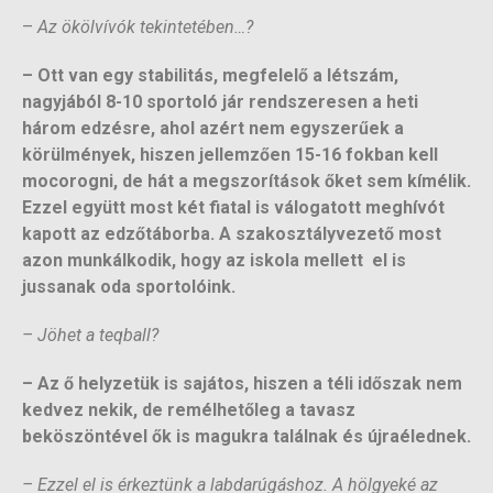
–
Az ökölvívók tekintetében…?
– Ott van egy stabilitás, megfelelő a létszám,
nagyjából 8-10 sportoló jár rendszeresen a heti
három edzésre, ahol azért nem egyszerűek a
körülmények, hiszen jellemzően 15-16 fokban kell
mocorogni, de hát a megszorítások őket sem kímélik.
Ezzel együtt most két fiatal is válogatott meghívót
kapott az edzőtáborba. A szakosztályvezető most
azon munkálkodik, hogy az iskola mellett el is
jussanak oda sportolóink.
– Jöhet a teqball?
– Az ő helyzetük is sajátos, hiszen a téli időszak nem
kedvez nekik, de remélhetőleg a tavasz
beköszöntével ők is magukra találnak és újraélednek.
– Ezzel el is érkeztünk a labdarúgáshoz. A hölgyeké az