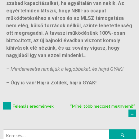
szabad kapacitásaikat, ha egyáltalán van nekik. Az
egyértelműen látszik, hogy NBIII-as csapat
működtetéséhez a város és az MLSZ támogatása
nem elég, külső források nélkül, szinte lehetetlenség
ott megragadni. A tavaszi működésünk 100%-osan
biztosított, az új bajnoki évadban viszont komoly
kihívások elé nézünk, és az sovány vigasz, hogy
nagyjából így van ezzel mindenki…
– Mindenesetre reméljük a legjobbakat, és hajrá GYAK!
– Úgy is van! Hajrá Zöldek, hajrá GYAK!
←
Felemás eredmények
“Minél több meccset megnyerni!”
→