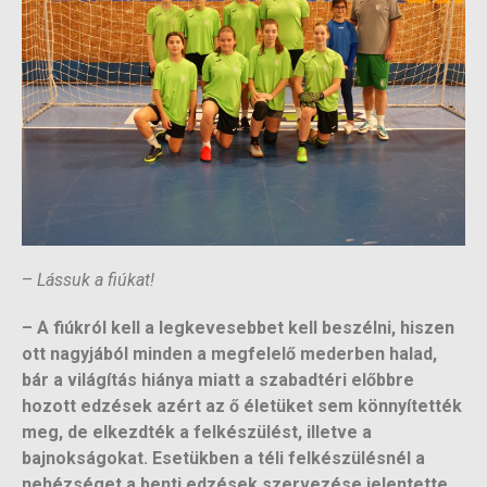
–
Lássuk a fiúkat!
– A fiúkról kell a legkevesebbet kell beszélni, hiszen
ott nagyjából minden a megfelelő mederben halad,
bár a világítás hiánya miatt a szabadtéri előbbre
hozott edzések azért az ő életüket sem könnyítették
meg, de elkezdték a felkészülést, illetve a
bajnokságokat. Esetükben a téli felkészülésnél a
nehézséget a benti edzések szervezése jelentette,