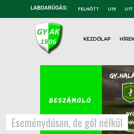
LABDARÚGÁS:
FELNŐTT
U19
U17
KEZDŐLAP
HÍRE
Eseménydúsan, de gól nélkül