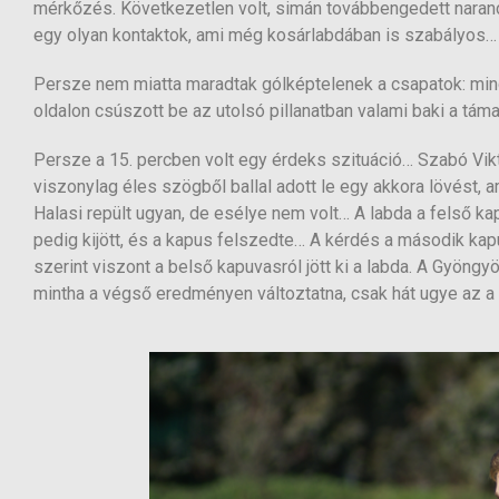
mérkőzés. Következetlen volt, simán továbbengedett naranc
egy olyan kontaktok, ami még kosárlabdában is szabályos…
Persze nem miatta maradtak gólképtelenek a csapatok: mind
oldalon csúszott be az utolsó pillanatban valami baki a tá
Persze a 15. percben volt egy érdeks szituáció… Szabó Vik
viszonylag éles szögből ballal adott le egy akkora lövés
Halasi repült ugyan, de esélye nem volt… A labda a felső ka
pedig kijött, és a kapus felszedte… A kérdés a második kapu
szerint viszont a belső kapuvasról jött ki a labda. A Gyöngyö
mintha a végső eredményen változtatna, csak hát ugye az a