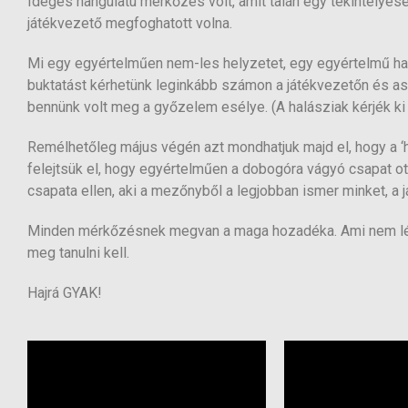
Ideges hangulatú mérkőzés volt, amit talán egy tekintélye
játékvezető megfoghatott volna.
Mi egy egyértelműen nem-les helyzetet, egy egyértelmű ha
buktatást kérhetünk leginkább számon a játékvezetőn és a
bennünk volt meg a győzelem esélye. (A halásziak kérjék ki
Remélhetőleg május végén azt mondhatjuk majd el, hogy a ‘
felejtsük el, hogy egyértelműen a dobogóra vágyó csapat o
csapata ellen, aki a mezőnyből a legjobban ismer minket, a 
Minden mérkőzésnek megvan a maga hozadéka. Ami nem lényeg
meg tanulni kell.
Hajrá GYAK!