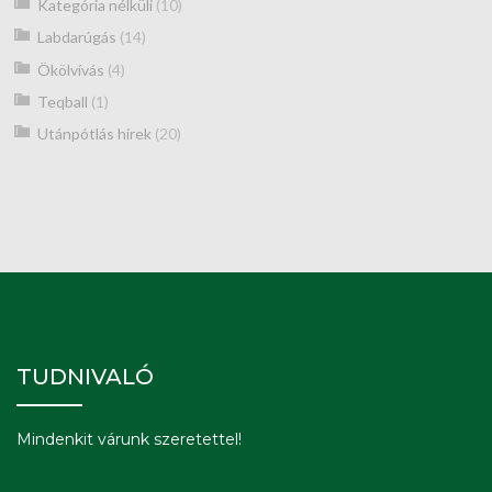
Kategória nélküli
(10)
Labdarúgás
(14)
Ökölvívás
(4)
Teqball
(1)
Utánpótlás hírek
(20)
TUDNIVALÓ
Mindenkit várunk szeretettel!