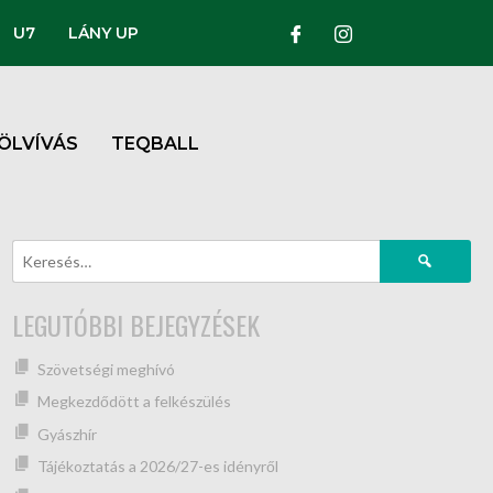
U7
LÁNY UP
ÖLVÍVÁS
TEQBALL
LEGUTÓBBI BEJEGYZÉSEK
Szövetségi meghívó
Megkezdődött a felkészülés
Gyászhír
Tájékoztatás a 2026/27-es idényről