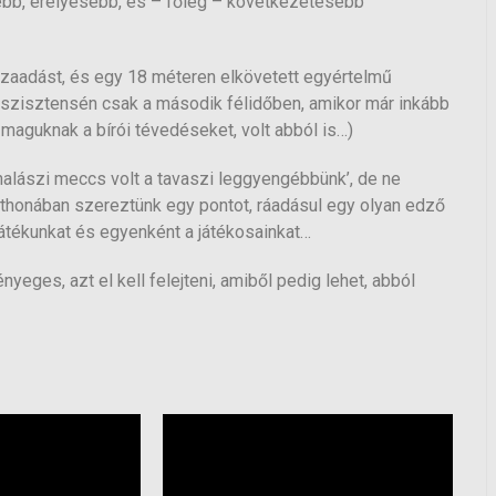
sebb, erélyesebb, és – főleg – következetesebb
zaadást, és egy 18 méteren elkövetett egyértelmű
sszisztensén csak a második félidőben, amikor már inkább
 maguknak a bírói tévedéseket, volt abból is…)
halászi meccs volt a tavaszi leggyengébbünk’, de ne
tthonában szereztünk egy pontot, ráadásul egy olyan edző
játékunkat és egyenként a játékosainkat…
es, azt el kell felejteni, amiből pedig lehet, abból