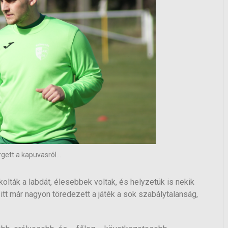
gett a kapuvasról...
olták a labdát, élesebbek voltak, és helyzetük is nekik
 itt már nagyon töredezett a játék a sok szabálytalanság,