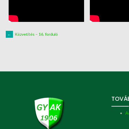
←
Közvetítés – 16. forduló
TOVÁB
A