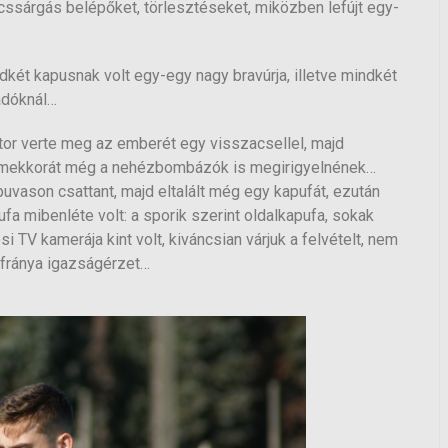
ssárgás belépőket, törlesztéseket, miközben lefújt egy-
két kapusnak volt egy-egy nagy bravúrja, illetve mindkét
madóknál…
tor verte meg az emberét egy visszacsellel, majd
t, amekkorát még a nehézbombázók is megirigyelnének…
puvason csattant, majd eltalált még egy kapufát, ezután
fa mibenléte volt: a sporik szerint oldalkapufa, sokak
si TV kamerája kint volt, kiváncsian várjuk a felvételt, nem
 fránya igazságérzet…