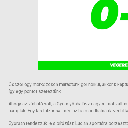
Ősszel egy mérkőzésen maradtunk gól nélkül, akkor kikaptun
így egy pontot szereztünk.
Ahogy az várható volt, a Gyöngyöshalász nagyon motiváltan l
haraptak. Egy kis túlzással még azt is mondhatnánk: vért it
Gyorsan rendezzük le a bírózást: Lucián sporttárs borzaszt