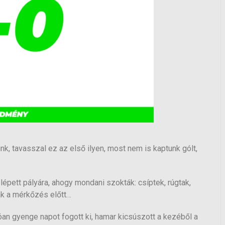
k, tavasszal ez az első ilyen, most nem is kaptunk gólt,
épett pályára, ahogy mondani szokták: csíptek, rúgtak,
tak a mérkőzés előtt…
óan gyenge napot fogott ki, hamar kicsúszott a kezéből a