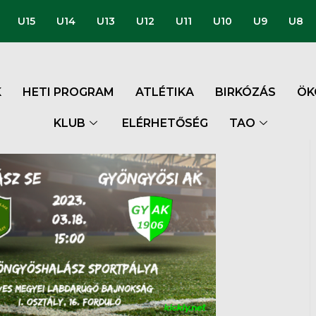
U15
U14
U13
U12
U11
U10
U9
U8
K
HETI PROGRAM
ATLÉTIKA
BIRKÓZÁS
ÖK
KLUB
ELÉRHETŐSÉG
TAO