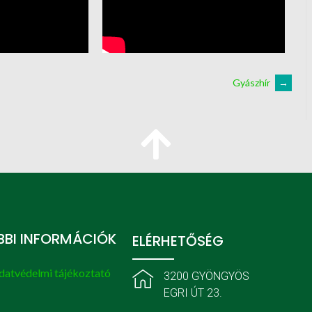
Gyászhír
→
BI INFORMÁCIÓK
ELÉRHETŐSÉG
datvédelmi tájékoztató
3200 GYÖNGYÖS
EGRI ÚT 23.