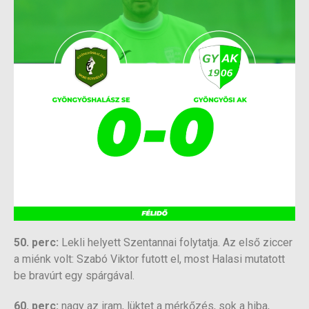
50. perc:
Lekli helyett Szentannai folytatja. Az első ziccer
a miénk volt: Szabó Viktor futott el, most Halasi mutatott
be bravúrt egy spárgával.
60. perc:
nagy az iram, lüktet a mérkőzés, sok a hiba,