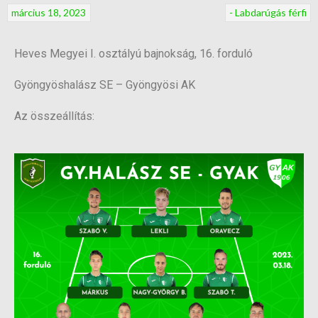
március 18, 2023
- Labdarúgás férfi
Heves Megyei I. osztályú bajnokság, 16. forduló
Gyöngyöshalász SE – Gyöngyösi AK
Az összeállítás: