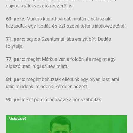
sajnos a játékvezető részéről is.
63. perc:
Márkus kapott sárgát, miután a halásziak
hazaadtak egy labdát, és ezt szóvá tette a játékvezetőnél.
71. perc:
sajnos Szentannai lába ennyit bírt, Dudás
folytatja.
77. perc:
megint Márkus van a földön, és megint egy
sípszó utáni rúgás/ütés miatt.
84. perc:
megint behúztak ellenünk egy olyan lest, ami
után mindenki mindenki kérdően nézett…
90. perc:
két perc mindössze a hosszabbítás.