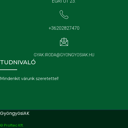
EGRI ÚT 23.
+36202827470
GYAK.IRODA@GYONGYOSIAK.HU
TUDNIVALÓ
Mindenkit várunk szeretettel!
GyöngyösiAK
© Proftec Kft.