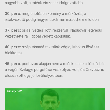
nagyobb volt, a miénk viszont kidolgozottabb.
30. perc:
meglehetősen kemény a mérkőzés, a
játékvezető pedig hagyja. Lekli már másodjára a földön…
37. perc:
óriási védés Tóth részéről! Nádudvari egyedül
vezethette rá, lábbal védett kapusunk.
40. perc:
szép támadást vittünk végig, Márkus lövését
blokkolták.
45. perc:
pontozás alapján nem a miénk lenne a félidő, bár
a végén Szilágyi pörgetése veszélyes volt, és Oravecz is
elcsúszott egy jó lövőhelyzetben.