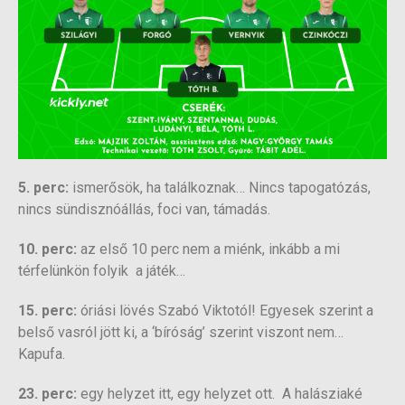
5. perc:
ismerősök, ha találkoznak… Nincs tapogatózás,
nincs sündisznóállás, foci van, támadás.
10. perc:
az első 10 perc nem a miénk, inkább a mi
térfelünkön folyik a játék…
15. perc:
óriási lövés Szabó Viktotól! Egyesek szerint a
belső vasról jött ki, a ‘bíróság’ szerint viszont nem…
Kapufa.
23. perc:
egy helyzet itt, egy helyzet ott. A halásziaké