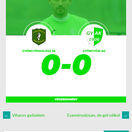
←
Viharos győzelem
Eseménydúsan, de gól nélkül
→