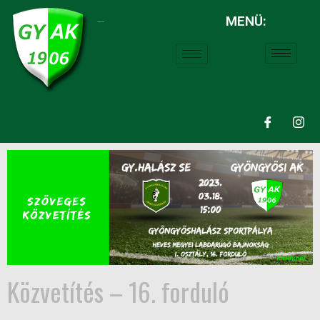
MENÜ:
LABDARÚGÁS:
Közvetítés – 16. forduló