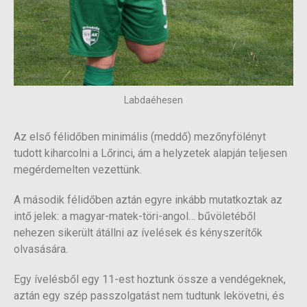
Labdaéhesen
Az első félidőben minimális (meddő) mezőnyfölényt
tudott kiharcolni a Lőrinci, ám a helyzetek alapján teljesen
megérdemelten vezettünk.
A második félidőben aztán egyre inkább mutatkoztak az
intő jelek: a magyar-matek-töri-angol… bűvöletéből
nehezen sikerült átállni az ívelések és kényszerítők
olvasására.
Egy ívelésből egy 11-est hoztunk össze a vendégeknek,
aztán egy szép passzolgatást nem tudtunk lekövetni, és