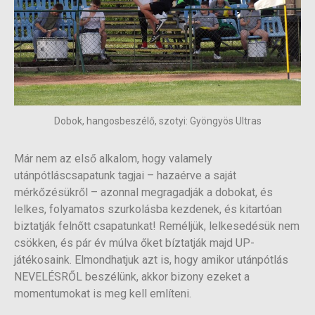
Dobok, hangosbeszélő, szotyi: Gyöngyös Ultras
Már nem az első alkalom, hogy valamely
utánpótláscsapatunk tagjai – hazaérve a saját
mérkőzésükről – azonnal megragadják a dobokat, és
lelkes, folyamatos szurkolásba kezdenek, és kitartóan
biztatják felnőtt csapatunkat! Reméljük, lelkesedésük nem
csökken, és pár év múlva őket bíztatják majd UP-
játékosaink. Elmondhatjuk azt is, hogy amikor utánpótlás
NEVELÉSRŐL beszélünk, akkor bizony ezeket a
momentumokat is meg kell említeni.