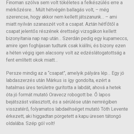
Finoman szólva sem volt tökéletes a felkészülés erre a
mérkőzésre… Múlt hétvégén ballagás volt, – még
szerencse, hogy akkor nem kellett játszanunk… – ami
miatt nyilván szanaszét volt a csapat. Aztán hétfőtől a
csapat jelentős részének érettségi vizsgákon kellett
bizonyítania nap nap után… Szerdán pedig egy kupameccs,
amire igen foghíjasan tudtunk csak kiállni, és bizony ezen
a héten végig igen alacsony volt az edzéslátogatottság a
fent említett okok miatt…
Persze mindig az a “csapat”, amelyik pályára lép… Egy jó
labdaszerzés után Márkus is így gondolta, ezért a
hatalmas üres területre gurította a labdát, ahová a hetek
óta jó formát mutató Oravecz robogott be. Ő lapos
bejátszást választott, és a sérülése után nemrégiben
visszatérő, folyamatos labdaéhséget mutató Tóth Levente
érkezett, aki higgadtan pörgetett a kapu üresen tátongó
oldalába. Szép gól volt!