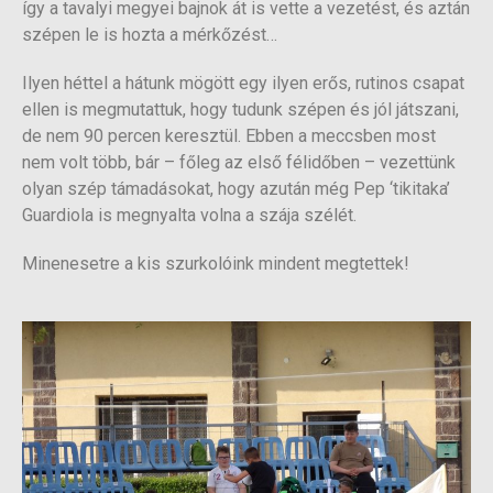
így a tavalyi megyei bajnok át is vette a vezetést, és aztán
szépen le is hozta a mérkőzést…
Ilyen héttel a hátunk mögött egy ilyen erős, rutinos csapat
ellen is megmutattuk, hogy tudunk szépen és jól játszani,
de nem 90 percen keresztül. Ebben a meccsben most
nem volt több, bár – főleg az első félidőben – vezettünk
olyan szép támadásokat, hogy azután még Pep ‘tikitaka’
Guardiola is megnyalta volna a szája szélét.
Minenesetre a kis szurkolóink mindent megtettek!