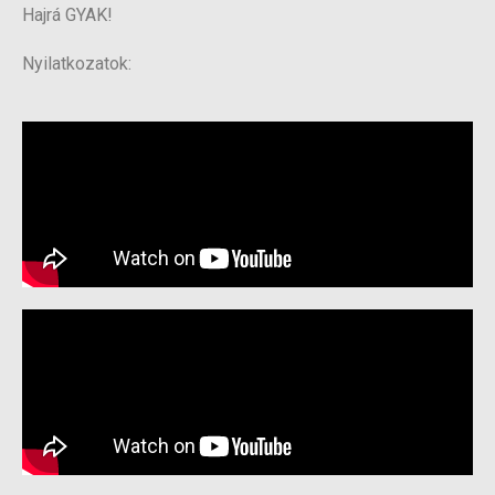
Hajrá GYAK!
Nyilatkozatok: