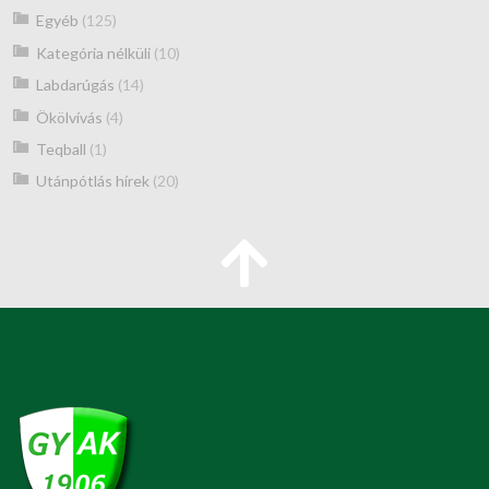
Egyéb
(125)
Kategória nélküli
(10)
Labdarúgás
(14)
Ökölvívás
(4)
Teqball
(1)
Utánpótlás hírek
(20)