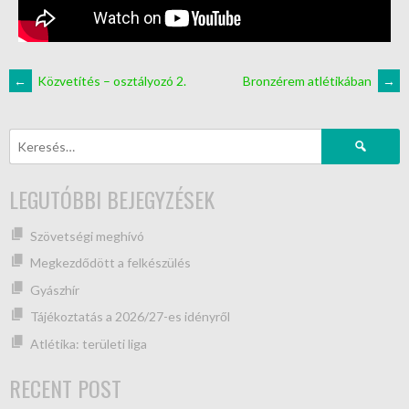
←
Közvetítés – osztályozó 2.
Bronzérem atlétikában
→
LEGUTÓBBI BEJEGYZÉSEK
Szövetségi meghívó
Megkezdődött a felkészülés
Gyászhír
Tájékoztatás a 2026/27-es idényről
Atlétika: területi liga
RECENT POST