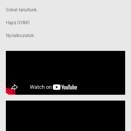
Sokat tanultunk.
Hajrá GYAK!
Nyilatkozatok: