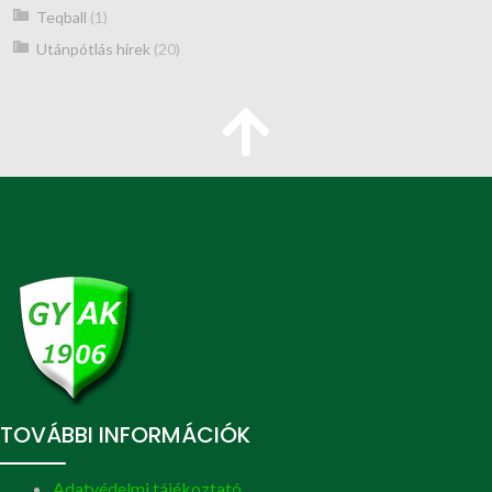
Teqball
(1)
Utánpótlás hírek
(20)
TOVÁBBI INFORMÁCIÓK
Adatvédelmi tájékoztató