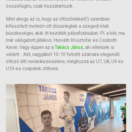
összefügés, csak hozzátartozik…
Mint ahogy az is, hogy az öltözőinkkel(!) szemben
kifeszített molinón ott díszelegtek a szegedi klub
büszkeségei, akik itt kezdték pályafutásukat. Pl. a két, ma
már válogatott játékos: Horváth Krisztofer és Csoboth
Kevin. Vagy éppen az a
Takács János
, aki ellenünk is
védett… Két, nagyjából 10-10 felnőtt számára elegendő
öltöző állt rendelkezésünkre, méghozzá az U7, U8, U9 és
U10-es csapatok otthona.