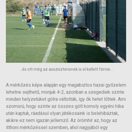
...és ott még az asszisztensnek is el kellett férnie...
A mérkőzés képe alapján egy magabiztos hazai győzelem
lehetne sejthető, monjuk 4-2, azonban a szegediek szinte
minden helyzetüket gólra váltották, így ők hetet lőttek. Ami
szomorú, hogy szinte az összes gólt komoly egyéni hiba
után kaptuk, ráadásul olyan játékosaink is belehibáztak,
akikre ez nem igazán jellemző. Az örömhír az, hogy az
itthoni mérkőzéssel szemben, ahol nagyjából egy