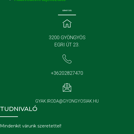
ELÉRHETŐSÉG
3200 GYÖNGYÖS
EGRI ÚT 23.
+36202827470
GYAK.IRODA@GYONGYOSIAK.HU
TUDNIVALÓ
Mindenkit várunk szeretettel!