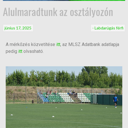
Alulmaradtunk az osztályozón
június 17, 2025
- Labdarúgás férfi
A mérkőzés közvetítése
itt
, az MLSZ Adatbank adatlapja
pedig
itt
olvasható.