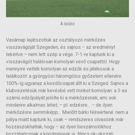
A lelátó
Vasárnap lejátszottuk az osztályozó mérkőzés
visszavágóját Szegeden, és sajnos – az eredményt
tekintve – nem lett szép a vége. 7-1-re kaptunk ki a
visszavágót halálosan komolyan vevő csapattól. Hogy
mennyire vették komolyan az edzők és játékosok a
találkozót: a gyöngyösi háromgólos győzelem ellenére
100%-ig ugyanaz a kezdőcsapat állt ki a Szeged. Sajnos a
klubvezetésük már kevésbé vett minket komolyan: a 3-as
számú edzőpályát jelölte ki a mérkőzésnek, ami sok
mindenre alkalmas lehet, – pl. edzésre… – de ilyen
mérkőzésre semmiképp… Mielőtt bárki félreértené: nem a
pálya miatt kaptunk ki, csak – rendszeres olvasóink már
hozzászokhattak, hogy – az ilyen beszámolókhoz
hozzátartoznak a körülmények is. Nincs ok-okozati