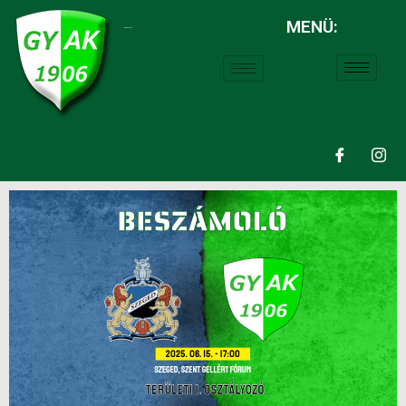
MENÜ:
LABDARÚGÁS: