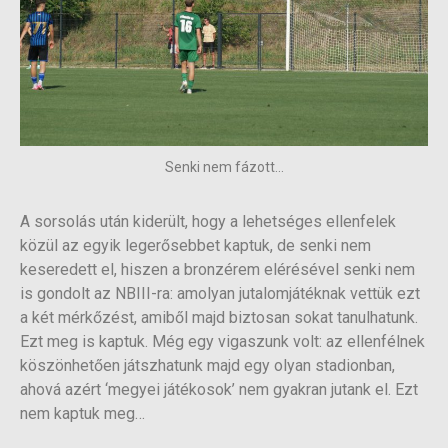
Senki nem fázott...
A sorsolás után kiderült, hogy a lehetséges ellenfelek
közül az egyik legerősebbet kaptuk, de senki nem
keseredett el, hiszen a bronzérem elérésével senki nem
is gondolt az NBIII-ra: amolyan jutalomjátéknak vettük ezt
a két mérkőzést, amiből majd biztosan sokat tanulhatunk.
Ezt meg is kaptuk. Még egy vigaszunk volt: az ellenfélnek
köszönhetően játszhatunk majd egy olyan stadionban,
ahová azért ‘megyei játékosok’ nem gyakran jutank el. Ezt
nem kaptuk meg…