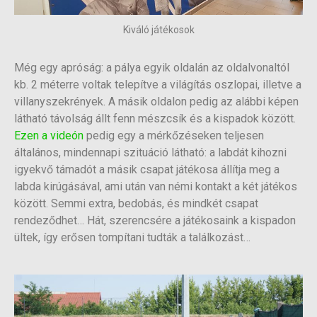
Kiváló játékosok
Még egy apróság: a pálya egyik oldalán az oldalvonaltól
kb. 2 méterre voltak telepítve a világítás oszlopai, illetve a
villanyszekrények. A másik oldalon pedig az alábbi képen
látható távolság állt fenn mészcsík és a kispadok között.
Ezen a videón
pedig egy a mérkőzéseken teljesen
általános, mindennapi szituáció látható: a labdát kihozni
igyekvő támadót a másik csapat játékosa állítja meg a
labda kirúgásával, ami után van némi kontakt a két játékos
között. Semmi extra, bedobás, és mindkét csapat
rendeződhet… Hát, szerencsére a játékosaink a kispadon
ültek, így erősen tompítani tudták a találkozást…