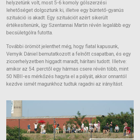
helyzetünk volt, most 5-6 komoly gólszerzési
lehetőséget dolgoztunk ki, illetve egy büntető-gyanús
szituáció is akadt. Egy szituációt azért sikerült
értékesítenünk, így Szentannai Martin révén legalább egy
becsületgólra futotta.
További örömöt jelenthet még, hogy fiatal kapusunk,
Vernyik Dániel bemutatkozott a felnőtt csapatban, és egy
ziccerhelyzetben higgadt maradt, hárítani tudott. Illetve:
amikor az 54. perctől egy hármas csere révén több, mint
50 NBII-es mérkőzés hagyta el a pályát, akkor onnantól
kezdve ismét magunkhoz tudtuk ragadni az irányítást.