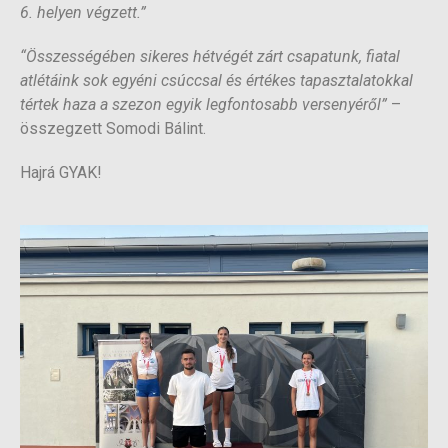
6. helyen végzett.”
“Összességében sikeres hétvégét zárt csapatunk, fiatal
atlétáink sok egyéni csúccsal és értékes tapasztalatokkal
tértek haza a szezon egyik legfontosabb versenyéről”
–
összegzett Somodi Bálint.
Hajrá GYAK!