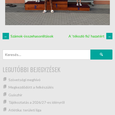
←
Számok-összehasonlítások
A ‘tékozló fiú’ hazatért
→
LEGUTÓBBI BEJEGYZÉSEK
Szövetségi meghívó
Megkezdődött a felkészülés
Gyászhír
Tájékoztatás a 2026/27-es idényről
Atlétika: területi liga