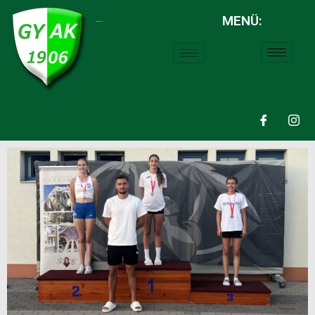
MENÜ:
LABDARÚGÁS: