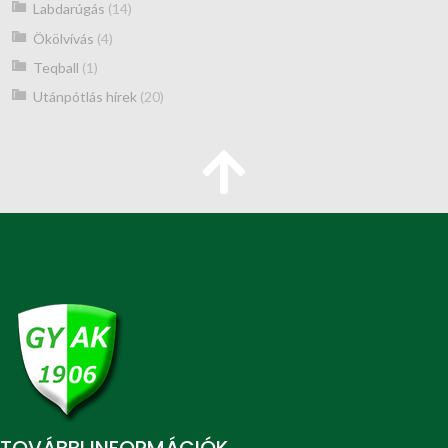
Labdarúgás
(14)
Ökölvívás
(4)
Teqball
(1)
Utánpótlás hírek
(20)