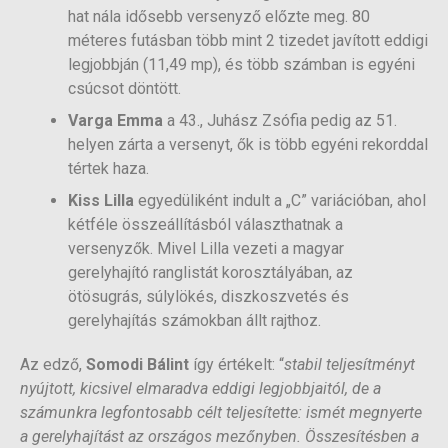
hat nála idősebb versenyző előzte meg. 80
méteres futásban több mint 2 tizedet javított eddigi
legjobbján (11,49 mp), és több számban is egyéni
csúcsot döntött.
Varga Emma
a 43., Juhász Zsófia pedig az 51.
helyen zárta a versenyt, ők is több egyéni rekorddal
tértek haza.
Kiss Lilla
egyedüliként indult a „C” variációban, ahol
kétféle összeállításból választhatnak a
versenyzők. Mivel Lilla vezeti a magyar
gerelyhajító ranglistát korosztályában, az
ötösugrás, súlylökés, diszkoszvetés és
gerelyhajítás számokban állt rajthoz.
Az edző,
Somodi Bálint
így értékelt: “
stabil teljesítményt
nyújtott, kicsivel elmaradva eddigi legjobbjaitól, de a
számunkra legfontosabb célt teljesítette: ismét megnyerte
a gerelyhajítást az országos mezőnyben. Összesítésben a