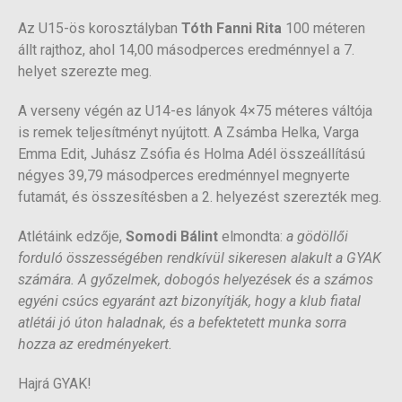
Az U15-ös korosztályban
Tóth Fanni Rita
100 méteren
állt rajthoz, ahol 14,00 másodperces eredménnyel a 7.
helyet szerezte meg.
A verseny végén az U14-es lányok 4×75 méteres váltója
is remek teljesítményt nyújtott. A Zsámba Helka, Varga
Emma Edit, Juhász Zsófia és Holma Adél összeállítású
négyes 39,79 másodperces eredménnyel megnyerte
futamát, és összesítésben a 2. helyezést szerezték meg.
Atlétáink edzője,
Somodi Bálint
elmondta:
a gödöllői
forduló összességében rendkívül sikeresen alakult a GYAK
számára. A győzelmek, dobogós helyezések és a számos
egyéni csúcs egyaránt azt bizonyítják, hogy a klub fiatal
atlétái jó úton haladnak, és a befektetett munka sorra
hozza az eredményekert.
Hajrá GYAK!