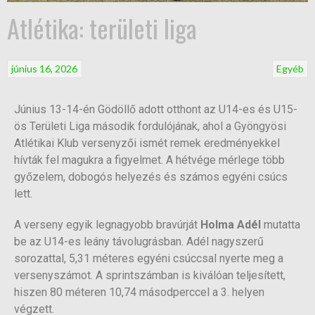
Atlétika: területi liga
június 16, 2026
Egyéb
Június 13-14-én Gödöllő adott otthont az U14-es és U15-
ös Területi Liga második fordulójának, ahol a Gyöngyösi
Atlétikai Klub versenyzői ismét remek eredményekkel
hívták fel magukra a figyelmet. A hétvége mérlege több
győzelem, dobogós helyezés és számos egyéni csúcs
lett.
A verseny egyik legnagyobb bravúrját
Holma Adél
mutatta
be az U14-es leány távolugrásban. Adél nagyszerű
sorozattal, 5,31 méteres egyéni csúccsal nyerte meg a
versenyszámot. A sprintszámban is kiválóan teljesített,
hiszen 80 méteren 10,74 másodperccel a 3. helyen
végzett.