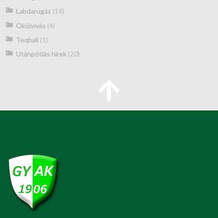
Labdarúgás
(14)
Ökölvívás
(4)
Teqball
(1)
Utánpótlás hírek
(20)