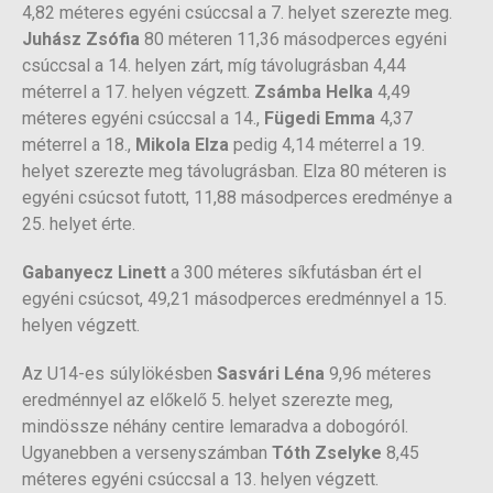
4,82 méteres egyéni csúccsal a 7. helyet szerezte meg.
Juhász Zsófia
80 méteren 11,36 másodperces egyéni
csúccsal a 14. helyen zárt, míg távolugrásban 4,44
méterrel a 17. helyen végzett.
Zsámba Helka
4,49
méteres egyéni csúccsal a 14.,
Fügedi Emma
4,37
méterrel a 18.,
Mikola Elza
pedig 4,14 méterrel a 19.
helyet szerezte meg távolugrásban. Elza 80 méteren is
egyéni csúcsot futott, 11,88 másodperces eredménye a
25. helyet érte.
Gabanyecz Linett
a 300 méteres síkfutásban ért el
egyéni csúcsot, 49,21 másodperces eredménnyel a 15.
helyen végzett.
Az U14-es súlylökésben
Sasvári Léna
9,96 méteres
eredménnyel az előkelő 5. helyet szerezte meg,
mindössze néhány centire lemaradva a dobogóról.
Ugyanebben a versenyszámban
Tóth Zselyke
8,45
méteres egyéni csúccsal a 13. helyen végzett.