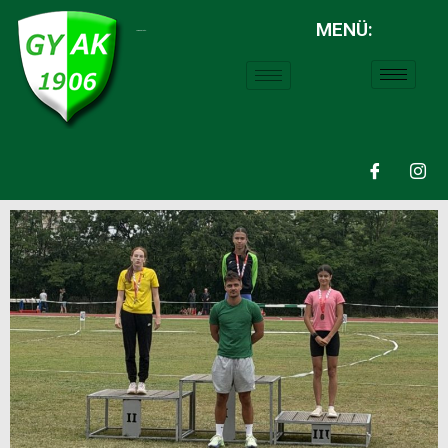
MENÜ:
LABDARÚGÁS: