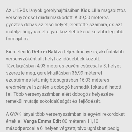
Az U15-ös lányok gerelyhajításában
Kiss Lilla
magabiztos
versenyzéssel diadalmaskodott. A 39,50 méteres
győztes dobás az első helyet jelentette számára, és azt
mutatja, hogy ismét egyre közelebb kerül korábbi legjobb
formájához.
Kiemelendő
Debrei Balázs
teljesítménye is, aki fiatalabb
versenyzőként állt helyt az idősebbek között.
Távolugrásban 4,93 méteres egyéni csúccsal a 3. helyet
szerezte meg, gerelyhajításban 36,99 méterrel
ezüstérmes lett, míg ötösugrásban 16,03 méteres
eredménnyel szintén a dobogó harmadik fokára állhatott
fel. Több versenyszámban elért dobogós helyezése
remekül mutatja sokoldalúságát és fejlődését.
A GYAK lányai több versenyszámban is egyéni rekordokat
értek el.
Varga Emma Edit
80 méteren 11,10
másodperccel a 6. helyen végzett, távolugrásban pedig