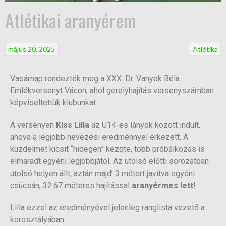
Atlétikai aranyérem
május 20, 2025
Atlétika
Vasárnap rendezték meg a XXX. Dr. Vanyek Béla
Emlékversenyt Vácon, ahol gerelyhajítás versenyszámban
képviseltettük klubunkat.
A versenyen
Kiss Lilla
az U14-es lányok között indult,
ahova a legjobb nevezési eredménnyel érkezett. A
küzdelmet kicsit “hidegen” kezdte, több próbálkozás is
elmaradt egyéni legjobbjától. Az utolsó előtti sorozatban
utolsó helyen állt, aztán majd’ 3 métert javítva egyéni
csúcsán, 32.67 méteres hajítással
aranyérmes lett
!
Lilla ezzel az eredményével jelenleg ranglista vezető a
korosztályában.