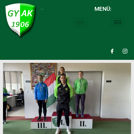
MENÜ:
LABDARÚGÁS: