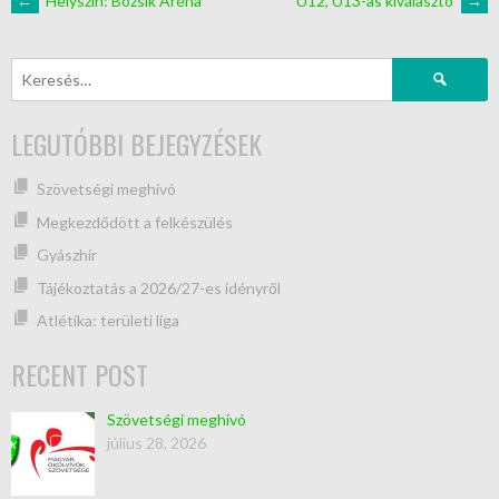
←
Helyszín: Bozsik Aréna
U12, U13-as kiválasztó
→
LEGUTÓBBI BEJEGYZÉSEK
Szövetségi meghívó
Megkezdődött a felkészülés
Gyászhír
Tájékoztatás a 2026/27-es idényről
Atlétika: területi liga
RECENT POST
Szövetségi meghívó
július 28, 2026