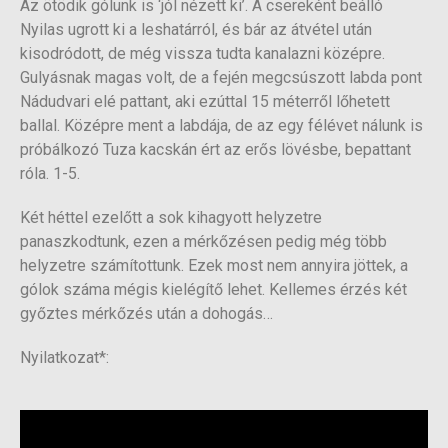
Az ötödik gólunk is ‘jól nézett ki’. A csereként beálló
Nyilas ugrott ki a leshatárról, és bár az átvétel után
kisodródott, de még vissza tudta kanalazni középre.
Gulyásnak magas volt, de a fején megcsúszott labda pont
Nádudvari elé pattant, aki ezúttal 15 méterről lőhetett
ballal. Középre ment a labdája, de az egy félévet nálunk is
próbálkozó Tuza kacskán ért az erős lövésbe, bepattant
róla. 1-5.
Két héttel ezelőtt a sok kihagyott helyzetre
panaszkodtunk, ezen a mérkőzésen pedig még több
helyzetre számítottunk. Ezek most nem annyira jöttek, a
gólok száma mégis kielégítő lehet. Kellemes érzés két
győztes mérkőzés után a dohogás…
Nyilatkozat*: