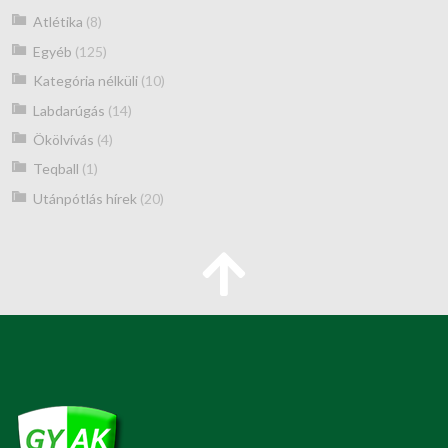
Atlétika
(8)
Egyéb
(125)
Kategória nélküli
(10)
Labdarúgás
(14)
Ökölvívás
(4)
Teqball
(1)
Utánpótlás hírek
(20)