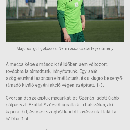
Majoros: gól, gólpassz. Nem rossz csatárteljesítmény
A meccs képe a második félidőben sem változott,
továbbra is támadtunk, irányítottunk. Egy saját
szögletünknél azonban elméláztunk, és a kiugró besenyő-
támadó kiváló egyéni akció végén szépített. 1-3.
Gyorsan összekaptuk magunkat, és Szénási adott újabb
gólpasszt. Ezúttal Szűcsöt ugratta ki a balszélen, aki
kapura tört, és éles szögből leadott lövése utat talált a
hálóba. 1-4.