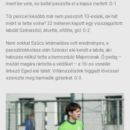
ment be vele, és ballal paszolta el a kapus mellett. 0-1.
Tíz perccel később már nem passzolt 10-esünk, de hát
miért is tette volna? 22 méteren kapott egy visszagurított
labdát Szénásitól, átvette, ellőtte, gól. 0-2.
Nem sokkal Szűcs letámadása volt eredményes, a
passzblokkolása után Szénási elé került a labda, aki
habozás nélkül tette a bemozduló Majorosnak. Ő pedig –
miután magára rántotta a védőket – a 16-os vonalán
érkező Eged elé tálalt. Villámszélsőnk higgadt lővéssel
szerezte meg harmadik gólunkat. 0-3.