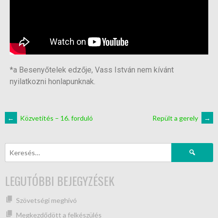
*a Besenyőtelek edzője, Vass István nem kívánt
nyilatkozni honlapunknak.
←
Közvetítés – 16. forduló
Repült a gerely
→
LEGUTÓBBI BEJEGYZÉSEK
Szövetségi meghívó
Megkezdődött a felkészülés