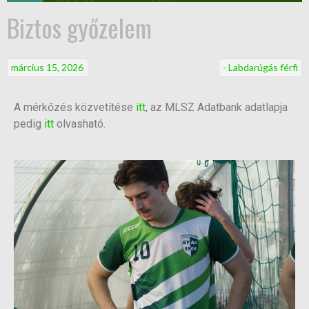
Biztos győzelem
március 15, 2026
- Labdarúgás férfi
A mérkőzés közvetítése
itt
, az MLSZ Adatbank adatlapja
pedig
itt
olvasható.