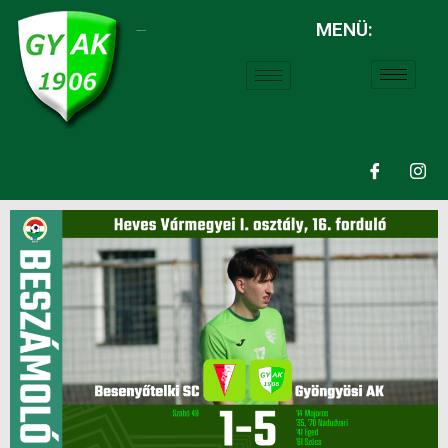
MENÜ:
LABDARÚGÁS: