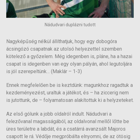
Nádudvari duplázni tudott
Nagyképűség nélkül állíthatjuk, hogy egy dobogóra
ácsingózó csapatnak az utolsó helyezettel szemben
kötelező a győzelem. Még idegenben is, pláne, ha a hazai
csapat is idegenben van egy olyan pályán, ahol legutoljára
is jól szerepeltünk… (Maklár – 1-3)
Ennek megfelelően be is keztdünk: magunkhoz ragadtuk a
kezdeményezést, uraltuk a játékot, és – ha ziccerig nem
is jutottunk, de – folyamatosan alakítottuk ki a helyzeteket.
Az első gólunk a jobb oldalról indult. Nádudvari a
felezővanal magasságából, az oldalvonal mellől lőtte be
üres területre a labdát, és a csatárrá avanzsált Majoros
csapott le rá. Védője megpróbálta elnyomni, de az ötösig