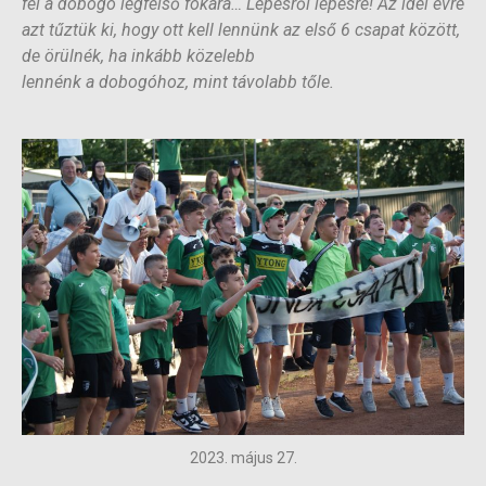
fel a dobogó legfelső fokára… Lépésről lépésre! Az idei évre
azt tűztük ki, hogy ott kell lennünk az első 6 csapat között,
de örülnék, ha inkább közelebb
lennénk a dobogóhoz, mint távolabb tőle.
2023. május 27.