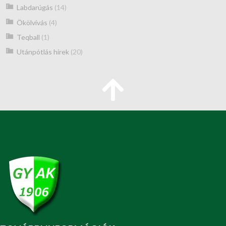
Labdarúgás
(14)
Ökölvívás
(4)
Teqball
(1)
Utánpótlás hírek
(20)