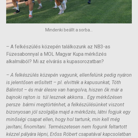
Mindenki beállt a sorba...
– A felkészülés közepén találkozunk az NB3-as
Füzesabonnyal a MOL Magyar Kupa mérkőzés
alkalmából? Mi az elvárás a kupasorozatban?
– A felkészülés közepén vagyunk, ellenfelünk pedig nyáron
is jelentősen erősített – pl. elvitték a kapusunkat, Tóth
Bálintot – és már élesre van hangolva, hiszen ők már a
bajnoki rajton is túl lesznek akkorra… Egy mérkőzésen
persze bármi megtörténhet, a felkészülésünket viszont
bizonyosan jól szolgálja majd a mérkőzés, látni fogjuk egy
minőségi csapat ellen, hogy hol tartunk, min kell még
javítani, finomítani. Természetesen nem fogunk feltartott
kézzel pályára lépni, Erőss Róbert csapatával kapcsolatban