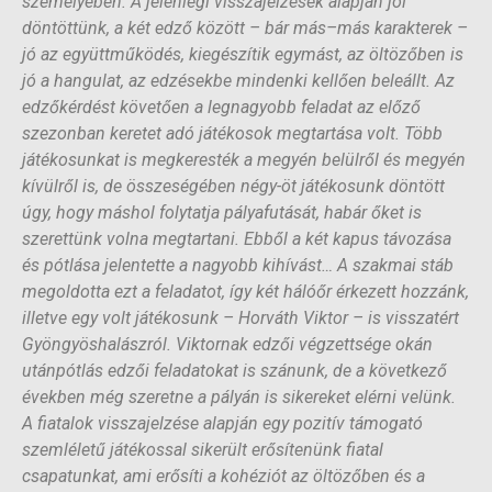
személyében. A jelenlegi visszajelzések alapján jól
döntöttünk, a két edző között – bár más–más karakterek –
jó az együttműködés, kiegészítik egymást, az öltözőben is
jó a hangulat, az edzésekbe mindenki kellően beleállt. Az
edzőkérdést követően a legnagyobb feladat az előző
szezonban keretet adó játékosok megtartása volt. Több
játékosunkat is megkeresték a megyén belülről és megyén
kívülről is, de összeségében négy-öt játékosunk döntött
úgy, hogy máshol folytatja pályafutását, habár őket is
szerettünk volna megtartani. Ebből a két kapus távozása
és pótlása jelentette a nagyobb kihívást… A szakmai stáb
megoldotta ezt a feladatot, így két hálóőr érkezett hozzánk,
illetve egy volt játékosunk – Horváth Viktor – is visszatért
Gyöngyöshalászról. Viktornak edzői végzettsége okán
utánpótlás edzői feladatokat is szánunk, de a következő
években még szeretne a pályán is sikereket elérni velünk.
A fiatalok visszajelzése alapján egy pozitív támogató
szemléletű játékossal sikerült erősítenünk fiatal
csapatunkat, ami erősíti a kohéziót az öltözőben és a