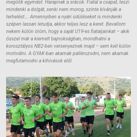
megölik egymást. Harapnak a srácok. Fiatal a csapat, teszi
mindenki a dolgát, senki nem morog, szinte kívánják a
terhelést…. Amennyiben a nyári üdüléseket is mindenki
szépen lassan letudja, akkor teljes lesz a keret. Bevallom
nekem külön öröm, hogy a saját U19-es fiataljainkat – akik
ősszel már a kiemelt bajnokságban, mondhatni a
korosztályos NB2-ben versenyeznek majd – sem kell külön
motiválni. A GYAK-ban akarnak pallérozodni, nem akarnak
megfutamodni a kihívások elől.