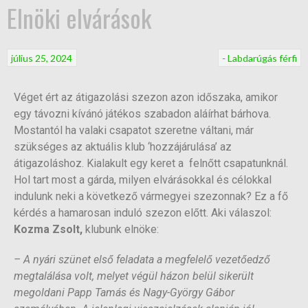
Elnöki elvárások
július 25, 2024
- Labdarúgás férfi
Véget ért az átigazolási szezon azon időszaka, amikor
egy távozni kívánó játékos szabadon aláírhat bárhova.
Mostantól ha valaki csapatot szeretne váltani, már
szükséges az aktuális klub ‘hozzájárulása’ az
átigazoláshoz. Kialakult egy keret a felnőtt csapatunknál.
Hol tart most a gárda, milyen elvárásokkal és célokkal
indulunk neki a következő vármegyei szezonnak? Ez a fő
kérdés a hamarosan induló szezon előtt. Aki válaszol:
Kozma Zsolt,
klubunk elnöke:
– A nyári szünet első feladata a megfelelő vezetőedző
megtalálása volt, melyet végül házon belül sikerült
megoldani Papp Tamás és Nagy-György Gábor