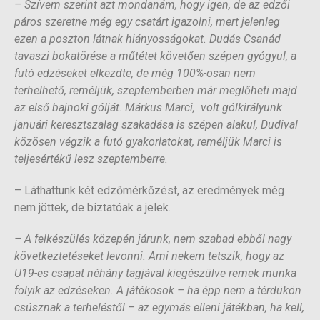
– Szívem szerint azt mondanám, hogy igen, de az edzői
páros szeretne még egy csatárt igazolni, mert jelenleg
ezen a poszton látnak hiányosságokat. Dudás Csanád
tavaszi bokatörése a műtétet követően szépen gyógyul, a
futó edzéseket elkezdte, de még 100%-osan nem
terhelhető, reméljük, szeptemberben már meglőheti majd
az első bajnoki gólját. Márkus Marci, volt gólkirályunk
januári keresztszalag szakadása is szépen alakul, Dudival
közösen végzik a futó gyakorlatokat, reméljük Marci is
teljesértékű lesz szeptemberre.
– Láthattunk két edzőmérkőzést, az eredmények még
nem jöttek, de biztatóak a jelek.
– A felkészülés közepén járunk, nem szabad ebből nagy
következtetéseket levonni. Ami nekem tetszik, hogy az
U19-es csapat néhány tagjával kiegészülve remek munka
folyik az edzéseken. A játékosok – ha épp nem a térdükön
csúsznak a terheléstől – az egymás elleni játékban, ha kell,