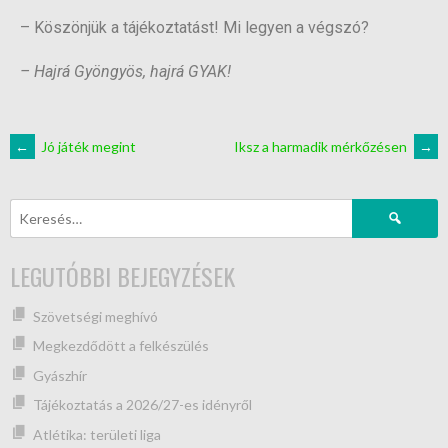
– Köszönjük a tájékoztatást! Mi legyen a végszó?
– Hajrá Gyöngyös, hajrá GYAK!
←
Jó játék megint
Iksz a harmadik mérkőzésen
→
LEGUTÓBBI BEJEGYZÉSEK
Szövetségi meghívó
Megkezdődött a felkészülés
Gyászhír
Tájékoztatás a 2026/27-es idényről
Atlétika: területi liga