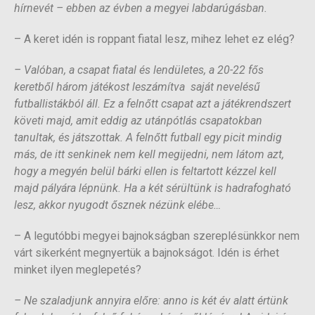
hírnevét – ebben az évben a megyei labdarúgásban.
– A keret idén is roppant fiatal lesz, mihez lehet ez elég?
– Valóban, a csapat fiatal és lendületes, a 20-22 fős
keretből három játékost leszámítva saját nevelésű
futballistákból áll. Ez a felnőtt csapat azt a játékrendszert
követi majd, amit eddig az utánpótlás csapatokban
tanultak, és játszottak. A felnőtt futball egy picit mindig
más, de itt senkinek nem kell megijedni, nem látom azt,
hogy a megyén belül bárki ellen is feltartott kézzel kell
majd pályára lépnünk. Ha a két sérültünk is hadrafogható
lesz, akkor nyugodt ősznek nézünk elébe…
– A legutóbbi megyei bajnokságban szereplésünkkor nem
várt sikerként megnyertük a bajnokságot. Idén is érhet
minket ilyen meglepetés?
– Ne szaladjunk annyira előre: anno is két év alatt értünk