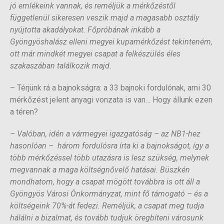
jó emlékeink vannak, és reméljük a mérkőzéstől
függetlenül sikeresen veszik majd a magasabb osztály
nyújtotta akadályokat. Főpróbának inkább a
Gyöngyöshalász elleni megyei kupamérkőzést tekinteném,
ott már mindkét megyei csapat a felkészülés éles
szakaszában találkozik majd.
– Térjünk rá a bajnokságra: a 33 bajnoki fordulónak, ami 30
mérkőzést jelent anyagi vonzata is van… Hogy állunk ezen
a téren?
– Valóban, idén a vármegyei igazgatóság – az NB1-hez
hasonlóan – három fordulósra írta ki a bajnokságot, így a
több mérkőzéssel több utazásra is lesz szükség, melynek
megvannak a maga költségnővelő hatásai. Büszkén
mondhatom, hogy a csapat mögött továbbra is ott áll a
Gyöngyös Városi Önkormányzat, mint fő támogató – és a
költségeink 70%-át fedezi. Reméljük, a csapat meg tudja
hálálni a bizalmat, és tovább tudjuk öregbíteni városunk