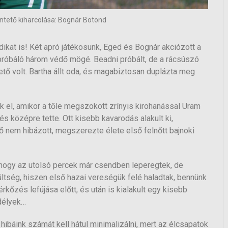
üntető kiharcolása: Bognár Botond
odikat is! Két apró játékosunk, Eged és Bognár akciózott a
i próbáló három védő mögé. Beadni próbált, de a rácsúszó
ető volt. Bartha állt oda, és magabiztosan duplázta meg
ak el, amikor a tőle megszokott zrínyis kirohanással Uram
és középre tette. Ott kisebb kavarodás alakult ki,
 ő nem hibázott, megszerezte élete első felnőtt bajnoki
 hogy az utolsó percek már csendben leperegtek, de
zültség, hiszen első hazai vereségük felé haladtak, bennünk
őzés lefújása előtt, és után is kialakult egy kisebb
délyek…
ibáink számát kell hátul minimalizálni, mert az élcsapatok