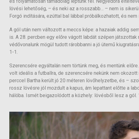
és folyamatosan támadólag léptünk fel. Negyedóra elteltével 
lövési lehetőség, – és neki az a rosszabb… – nem is sikerü
Forgó indítására, ezúttal bal lábbal próbálkozhatott, és nem i
A gól után nem változott a meccs képe: a hazaiak addig sem
is. A 28. percben egy előre vágott labdát szépen játszottak
védővonalunk mögül tudott rárobbanni a jó ütemű kiugratásra
1-1.
Szerencsére egyáltalán nem törtünk meg, és mentünk előre. A
volt ideális a futballra, de szerencsére nekünk nem okozott 
perccel Bartha került jó 20 méteren lövőhelyzetbe, és – s
rossz lövésre jól mozdult a kapus, ám lepattant előtte a lab
hálóba. Ismét beigazolódott a közhely: lövésből lesz a gól. 