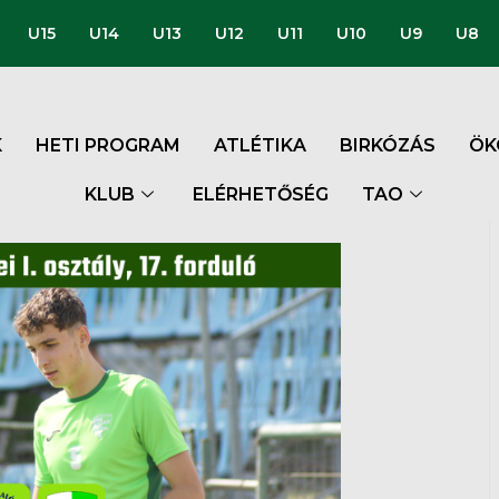
U15
U14
U13
U12
U11
U10
U9
U8
K
HETI PROGRAM
ATLÉTIKA
BIRKÓZÁS
ÖK
KLUB
ELÉRHETŐSÉG
TAO