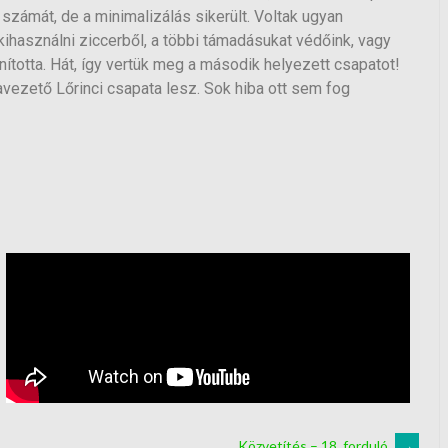
 számát, de a minimalizálás sikerült. Voltak ugyan
ihasználni ziccerből, a többi támadásukat védőink, vagy
anította. Hát, így vertük meg a második helyezett csapatot!
tavezető Lőrinci csapata lesz. Sok hiba ott sem fog
Közvetítés – 18. forduló
→