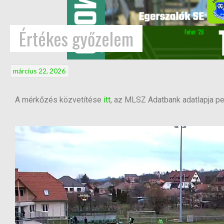
Értékes győzelem
március 22, 2026
A mérkőzés közvetítése
itt
, az MLSZ Adatbank adatlapja p