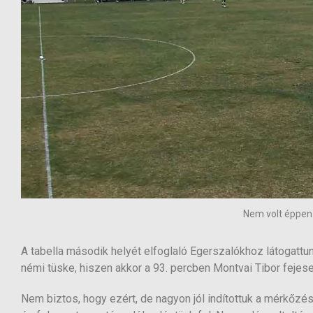
Nem volt éppen id
A tabella második helyét elfoglaló Egerszalókhoz látogattu
némi tüske, hiszen akkor a 93. percben Montvai Tibor feje
Nem biztos, hogy ezért, de nagyon jól indítottuk a mérkőzés