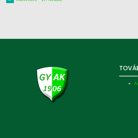
TOVÁB
A