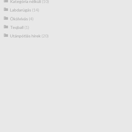
Kategória nélküli
(10)
Labdarúgás
(14)
Ökölvívás
(4)
Teqball
(1)
Utánpótlás hírek
(20)