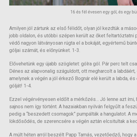
16 és fél évesen egy gól, és egy b
Amilyen jól zártunk az első félidőt, olyan jól kezdtük a más
jobb oldalon, és utóbbi szépen került az őket feltartóztatn
védő nagyon látványosan rúgta el a bokáját, egyértemű bünt
góljai számát, és előnyünket. 1-3.
Elővehetünk egy újabb szögletet: gólra gól. Pár perc telt cs
Dénes az alapvonalig száguldott, ott megharcolt a labdáért, 
amelynek a végén a jól érkező Bognár elé került a labda, és
gólját! 1-4.
Ezzel végérvényesen eldőlt a mérkőzés… Jó lenne azt írni,
sajnos nem így történt. A hazaiakban nyilván felgyűlt a fes
pedig a “beszedett csomagok” pumpálták a hangulatot. A mérk
lökdősődés, de szerencsére a végén aztán elcsitultak a ke
A múlt héten arról beszélt Papp Tamás, vezetőedző, hogy a h