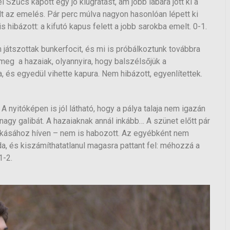
Szűcs kapott egy jó kiugratást, ám jobb lábára jött ki a
lt az emelés. Pár perc múlva nagyon hasonlóan lépett ki
s hibázott: a kifutó kapus felett a jobb sarokba emelt. 0-1.
 játszottak bunkerfocit, és mi is próbálkoztunk továbbra
 meg a hazaiak, olyannyira, hogy balszélsőjük a
, és egyedül vihette kapura. Nem hibázott, egyenlítettek.
 nyitóképen is jól látható, hogy a pálya talaja nem igazán
nagy galibát. A hazaiaknak annál inkább… A szünet előtt pár
zokásához híven – nem is habozott. Az egyébként nem
da, és kiszámíthatatlanul magasra pattant fel: méhozzá a
1-2.