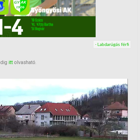
- Labdarúgás férfi
edig
itt
olvasható.