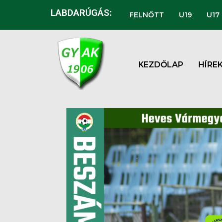
LABDARÚGÁS:
FELNŐTT
U19
U17
KEZDŐLAP
HÍRE