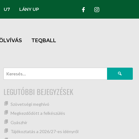
U7
LÁNY UP
ÖLVÍVÁS
TEQBALL
LEGUTÓBBI BEJEGYZÉSEK
Szövetségi meghívó
Megkezdődött a felkészülés
Gyászhír
Tájékoztatás a 2026/27-es idényről