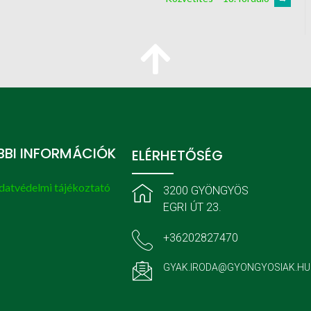
BI INFORMÁCIÓK
ELÉRHETŐSÉG
datvédelmi tájékoztató
3200 GYÖNGYÖS
EGRI ÚT 23.
+36202827470
GYAK.IRODA@GYONGYOSIAK.HU