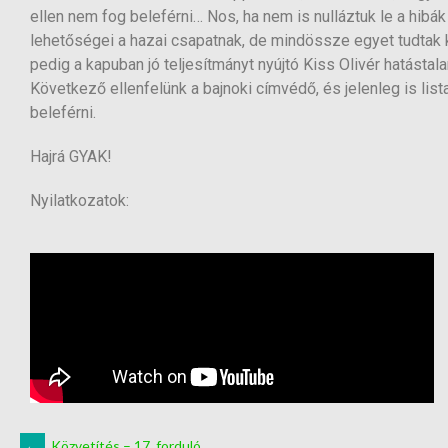
ellen nem fog beleférni… Nos, ha nem is nulláztuk le a hibák
lehetőségei a hazai csapatnak, de mindössze egyet tudtak k
pedig a kapuban jó teljesítmányt nyújtó Kiss Olivér hatástal
Következő ellenfelünk a bajnoki címvédő, és jelenleg is lis
beleférni.
Hajrá GYAK!
Nyilatkozatok:
←
Közvetítés – 17. forduló