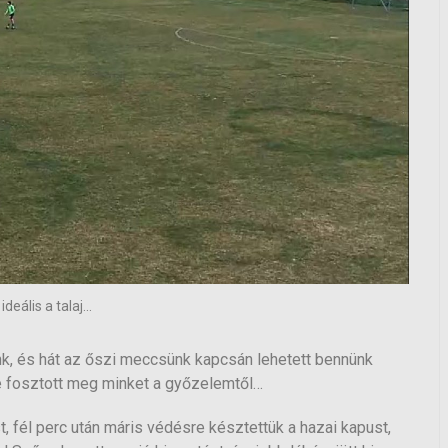
eális a talaj...
nk, és hát az őszi meccsünk kapcsán lehetett bennünk
se fosztott meg minket a győzelemtől…
t, fél perc után máris védésre késztettük a hazai kapust,