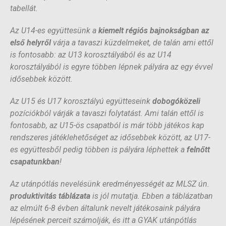
tabellát.
Az U14-es együttesünk a
kiemelt régiós bajnokságban az
első helyről
várja a tavaszi küzdelmeket, de talán ami ettől
is fontosabb: az U13 korosztályából és az U14
korosztályából is egyre többen lépnek pályára az egy évvel
idősebbek között.
Az U15 és U17 korosztályú együtteseink
dobogóközeli
pozíciókból várják a tavaszi folytatást. Ami talán ettől is
fontosabb, az U15-ös csapatból is már több játékos kap
rendszeres játéklehetőséget az idősebbek között, az U17-
es együttesből pedig többen is pályára léphettek a
felnőtt
csapatunkban
!
Az utánpótlás nevelésünk eredményességét az MLSZ ún.
produktivitás táblázata
is jól mutatja. Ebben a táblázatban
az elmúlt 6-8 évben általunk nevelt játékosaink pályára
lépésének perceit számolják, és itt a GYAK utánpótlás