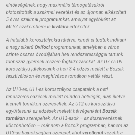
elnökségének, hogy maximális támogatásukról
biztosították a szakmai vezetést és az újonnan elkészített
5 éves szakmai programunkat, amelyet egyébként az
MLSZ szakemberei is
kiválóra
értékeltek.
A fiatalabb korosztályokra rátérve: ismét el tudtuk indítani
a nagy sikerű
Ovifoci
programunkat, amelyben a város
szinte összes óvodájában heti rendszerességgel tartunk
többszáz gyermek részére foglalkozásokat. Az U7 és U9
korosztályú játékosaink a heti 3-4 edzés mellett a Bozsik
fesztiválokon és meghívásos tornákon vették részt.
Az U10-es, U11-es korosztályos csapataink a heti
rendszeres edzések mellett minden hétvégén, alap illetve
kiemelt tornákon szerepeltek. Az U12-es korosztályú
együttesünk az edzések mellett hétvégenként
Bozsik
tornákon
szerepeltek. Az U13-asok – az átszervezésnek
köszönhetően – már nem a Bozsik programban, hanem az
U13-as bajnokságban szerepel, ahol
veretlenül
vezetik a