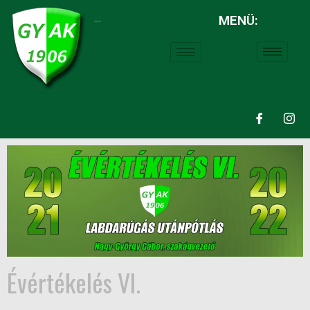
MENÜ:
LABDARÚGÁS:
Évértékelés VI.