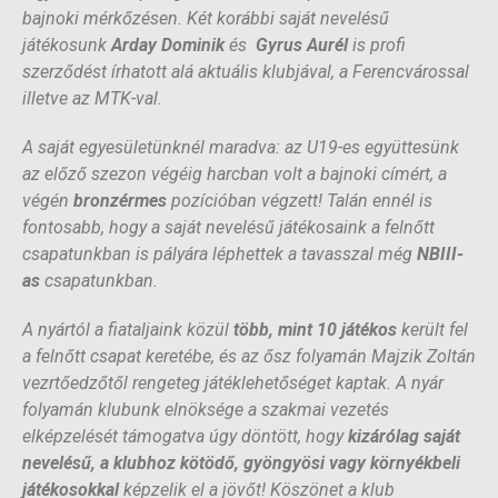
bajnoki mérkőzésen. Két korábbi saját nevelésű
játékosunk
Arday Dominik
és
Gyrus Aurél
is profi
szerződést írhatott alá aktuális klubjával, a Ferencvárossal
illetve az MTK-val.
A saját egyesületünknél maradva: az U19-es együttesünk
az előző szezon végéig harcban volt a bajnoki címért, a
végén
bronzérmes
pozícióban végzett! Talán ennél is
fontosabb, hogy a saját nevelésű játékosaink a felnőtt
csapatunkban is pályára léphettek a tavasszal még
NBIII-
as
csapatunkban.
A nyártól a fiataljaink közül
több, mint 10 játékos
került fel
a felnőtt csapat keretébe, és az ősz folyamán Majzik Zoltán
vezrtőedzőtől rengeteg játéklehetőséget kaptak. A nyár
folyamán klubunk elnöksége a szakmai vezetés
elképzelését támogatva úgy döntött, hogy
kizárólag saját
nevelésű, a klubhoz kötödő, gyöngyösi vagy környékbeli
játékosokkal
képzelik el a jövőt! Köszönet a klub