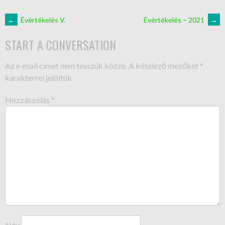
←
Évértékelés V.
Évértékelés – 2021
→
START A CONVERSATION
Az e-mail címet nem tesszük közzé.
A kötelező mezőket
*
karakterrel jelöltük
Hozzászólás
*
Név