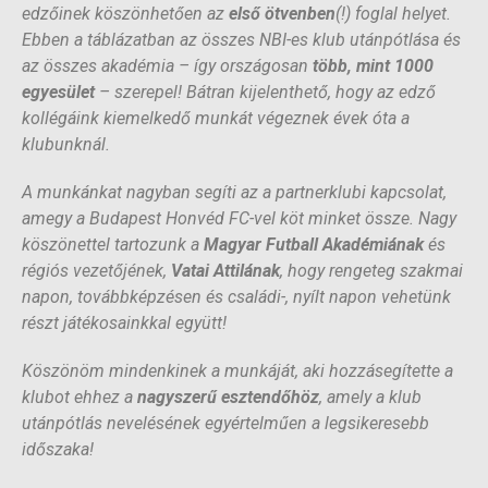
edzőinek köszönhetően az
első ötvenben
(!) foglal helyet.
Ebben a táblázatban az összes NBI-es klub utánpótlása és
az összes akadémia – így országosan
több, mint 1000
egyesület
– szerepel! Bátran kijelenthető, hogy az edző
kollégáink kiemelkedő munkát végeznek évek óta a
klubunknál.
A munkánkat nagyban segíti az a partnerklubi kapcsolat,
amegy a Budapest Honvéd FC-vel köt minket össze. Nagy
köszönettel tartozunk a
Magyar Futball Akadémiának
és
régiós vezetőjének,
Vatai Attilának
, hogy rengeteg szakmai
napon, továbbképzésen és családi-, nyílt napon vehetünk
részt játékosainkkal együtt!
Köszönöm mindenkinek a munkáját, aki hozzásegítette a
klubot ehhez a
nagyszerű esztendőhöz
, amely a klub
utánpótlás nevelésének egyértelműen a legsikeresebb
időszaka!