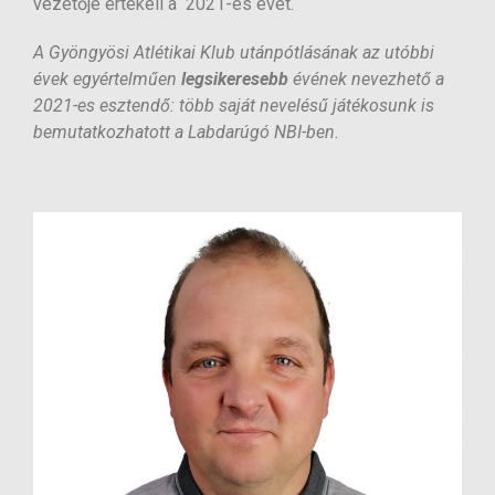
vezetője értékeli a 2021-es évet.
A Gyöngyösi Atlétikai Klub utánpótlásának az utóbbi
évek egyértelműen
legsikeresebb
évének nevezhető a
2021-es esztendő: több saját nevelésű játékosunk is
bemutatkozhatott a Labdarúgó NBI-ben.