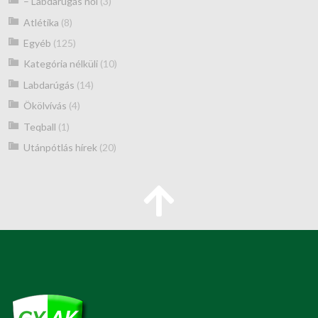
– Labdarúgás női
(3)
Atlétika
(8)
Egyéb
(125)
Kategória nélküli
(10)
Labdarúgás
(14)
Ökölvívás
(4)
Teqball
(1)
Utánpótlás hírek
(20)