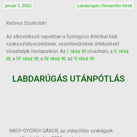
január 1, 2022
Labdarúgás
Utánpótlás hírek
Kedves Szurkolók!
Az elkövetkező napokban a Gyöngyösi Atlétikai klub
szakosztályvezetőinek, vezetőedzőinek értékelését
olvashatják honlapunkon. Az
I. rész itt
olvasható, a
II. rész
itt
, a
III. rész itt
, a
IV. rész itt
, az
V. rész itt
.
LABDARÚGÁS UTÁNPÓTLÁS
NAGY-GYÖRGY GÁBOR, az utánpótlás szakágunk