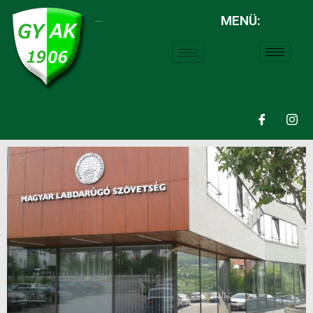
MENÜ:
LABDARÚGÁS: