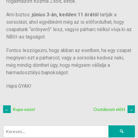
fogalmazott Kozma Zsolt, elnök.
Ami biztos:
június 3-án, kedden 11 órától
tartják a
sorsolást, ahol egyébként még az is előfordulhat, hogy
csapatunk “erőnyerő” lesz, vagyis párharc nélkül vívja ki az
NBIII-as tagságot.
Fontos leszögezni, hogy abban az esetben, ha egy csapat
megnyeri ezt a párharcot, vagy a sorsolás kedvez neki,
még mindig dönthet úgy, hogy mégsem vállalja a
harmadosztályú bajnokságot.
Hajrá GYAK!
←
Kupa-ezüst
Osztályozó előtt
→