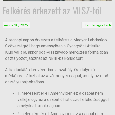
Felkérés érkezett az MLSZ-től
május 30, 2025
- Labdarúgás férfi
A tegnapi napon érkezett a felkérés a Magyar Labdarúgó
Szövetségtől, hogy amennyiben a Gyöngyösi Atlétikai
Klub vállalja, akkor oda-visszavágó mérkőzés formájában
osztályozót játszhat az NBIII-ba kerülésért.
A tisztánlátás kedvéért íme a szabály. Osztályozó
mérkőzést játszhat az a vármegyei csapat, amely az első
osztályú bajnoksában
1. helyezést ér el
. Amennyiben ez a csapat nem
vállalja, úgy az a csapat élhet ezzel a lehetőséggel,
amelyik a bajnokságban
2. helyezést ér el
. Amennyiben ez a csapat nem