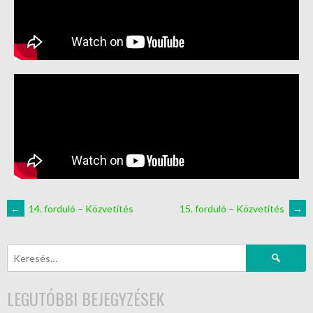
←
14. forduló – Közvetítés
15. forduló – Közvetítés
→
LEGUTÓBBI BEJEGYZÉSEK