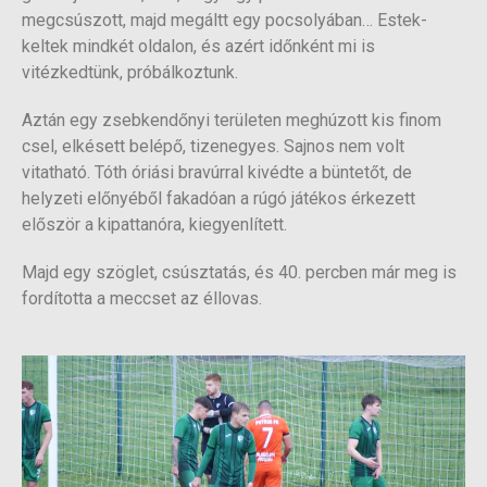
megcsúszott, majd megáltt egy pocsolyában… Estek-
keltek mindkét oldalon, és azért időnként mi is
vitézkedtünk, próbálkoztunk.
Aztán egy zsebkendőnyi területen meghúzott kis finom
csel, elkésett belépő, tizenegyes. Sajnos nem volt
vitatható. Tóth óriási bravúrral kivédte a büntetőt, de
helyzeti előnyéből fakadóan a rúgó játékos érkezett
először a kipattanóra, kiegyenlített.
Majd egy szöglet, csúsztatás, és 40. percben már meg is
fordította a meccset az éllovas.