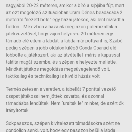
nagyjából 20-22 méteren, amikor a bíró a sípjába fújt, mert
az ezt megelőző szituációban Uram Dénes beadásába 2
méterről “nézett bele” egy hazai játékos, aki lent maradt a
földön… Miközben a hazaiak még azon polemizáltak a
játékvezetővel, hogy vajon helyes-e 20 méteren egy
támadó elé ejteni a labdát, a labda már pottyant is, Szabó
pedig szépen a jobb oldalon kilépő Gonda Csanád elé
löbbölte a játékszert, aki az átvétellel máris a kapussal
találta magát szembe, és szépen elhelyezte mellette.
Mindkét játékos megoldása megsüvegelendő volt,
taktikailag és technikailag is kiváló húzás volt.
Természetesen a veretlen, a tabellát 7 ponttal vezető
csapat játékosai nem jöttek zavarba, és azonnal
támadásba lendültek. Nem “uraltak le” minket, de azért ők
irányítottak.
Sokpasszos, szépen kivitelezett támadásokra azért ne
gondoljon senki, volt, hogy egy passzon belül a labda