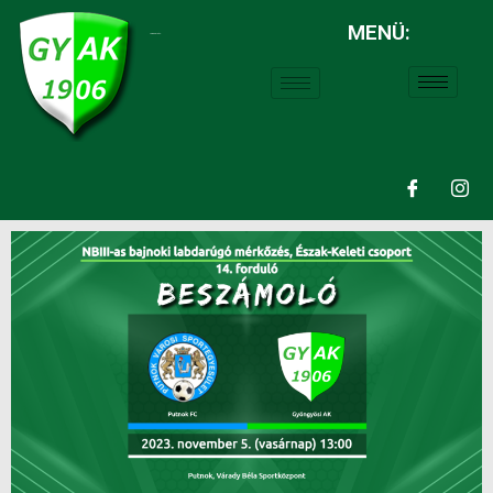
MENÜ:
LABDARÚGÁS: