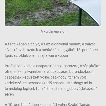
A körülmények...
A fenti képen a pálya, és az oldalvonal mellett, a pályán
kívüli rész látszódik a mérkőzés nagyjából 15. percében.
Igen, az oldalvonal is rajta van a képen…
Irreális lett volna a csapatoktól sok passzos, szép játékot
elvárni. Ez nyilvánalóan a védekezésre berendezkedő
csapatnak kedvezett volna, csakhogy itt nem volt
védekezésre berendezkedő csapat… Merthogy mi is
támadólag léptünk fel a “támadás a legjobb védekezés”
elvén.
A 10. percben éppen kapura lőtt volna Szabó Tamás