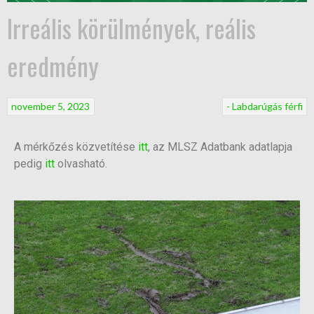
Irreális körülmények, reális
eredmény
november 5, 2023
- Labdarúgás férfi
A mérkőzés közvetítése
itt
, az MLSZ Adatbank adatlapja
pedig
itt
olvasható.