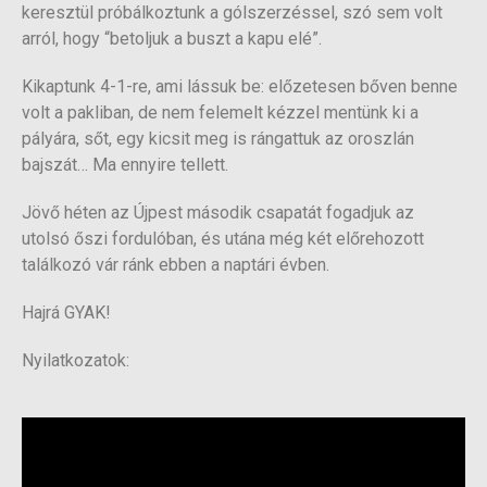
keresztül próbálkoztunk a gólszerzéssel, szó sem volt
arról, hogy “betoljuk a buszt a kapu elé”.
Kikaptunk 4-1-re, ami lássuk be: előzetesen bőven benne
volt a pakliban, de nem felemelt kézzel mentünk ki a
pályára, sőt, egy kicsit meg is rángattuk az oroszlán
bajszát… Ma ennyire tellett.
Jövő héten az Újpest második csapatát fogadjuk az
utolsó őszi fordulóban, és utána még két előrehozott
találkozó vár ránk ebben a naptári évben.
Hajrá GYAK!
Nyilatkozatok: