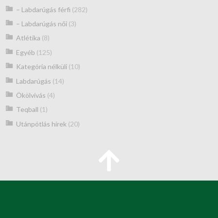
– Labdarúgás férfi
(282)
– Labdarúgás női
(3)
Atlétika
(8)
Egyéb
(125)
Kategória nélküli
(10)
Labdarúgás
(14)
Ökölvívás
(4)
Teqball
(1)
Utánpótlás hírek
(20)