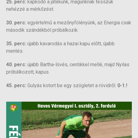
25. perc:
kapkodó a játékunk, magunknak tesszük
nehézzé a mérkőzést.
30. perc:
egyértelmű a mezőnyfölényünk, az Energia csak
második szándékból próbálkozik.
35. perc:
újabb kavarodás a hazai kapu előtt, újabb
mentés.
40. perc:
újabb Bartha-lövés, centikkel mellé, majd Nyilas
próbálkozott, kapus.
45. perc:
Gulyás kotort be egy szögletet a rövidről.
0-1.!