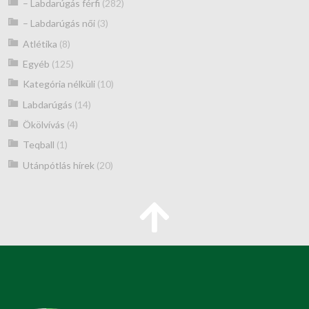
– Labdarúgás férfi
(282)
– Labdarúgás női
(3)
Atlétika
(8)
Egyéb
(125)
Kategória nélküli
(10)
Labdarúgás
(14)
Ökölvívás
(4)
Teqball
(1)
Utánpótlás hírek
(20)