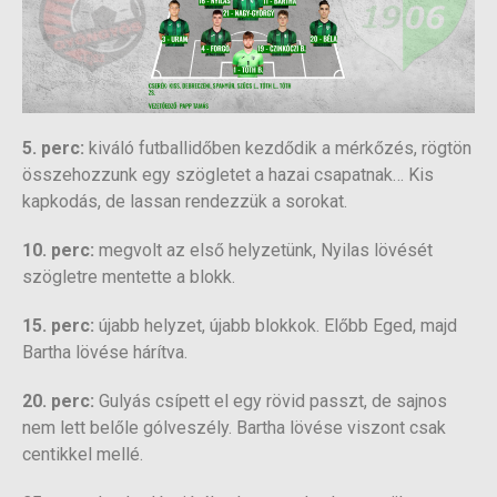
5. perc:
kiváló futballidőben kezdődik a mérkőzés, rögtön
összehozzunk egy szögletet a hazai csapatnak… Kis
kapkodás, de lassan rendezzük a sorokat.
10. perc:
megvolt az első helyzetünk, Nyilas lövését
szögletre mentette a blokk.
15. perc:
újabb helyzet, újabb blokkok. Előbb Eged, majd
Bartha lövése hárítva.
20. perc:
Gulyás csípett el egy rövid passzt, de sajnos
nem lett belőle gólveszély. Bartha lövése viszont csak
centikkel mellé.