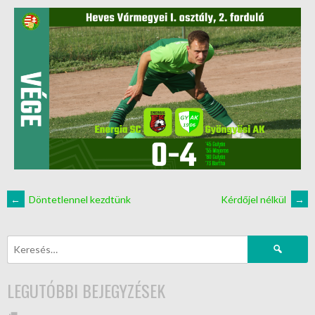
←
Döntetlennel kezdtünk
Kérdőjel nélkül
→
LEGUTÓBBI BEJEGYZÉSEK