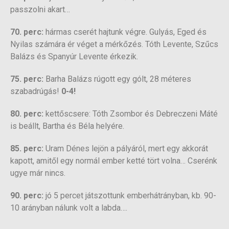
passzolni akart…
70. perc:
hármas cserét hajtunk végre. Gulyás, Eged és
Nyilas számára ér véget a mérkőzés. Tóth Levente, Szűcs
Balázs és Spanyúr Levente érkezik.
75. perc:
Barha Balázs rúgott egy gólt, 28 méteres
szabadrúgás!
0-4!
80. perc:
kettőscsere: Tóth Zsombor és Debreczeni Máté
is beállt, Bartha és Béla helyére.
85. perc:
Uram Dénes lejön a pályáról, mert egy akkorát
kapott, amitől egy normál ember ketté tört volna… Cserénk
ugye már nincs.
90. perc:
jó 5 percet játszottunk emberhátrányban, kb. 90-
10 arányban nálunk volt a labda….