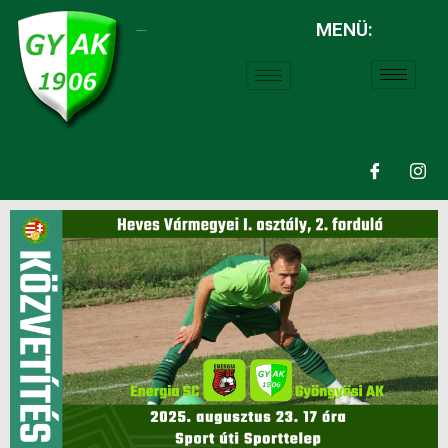
MENÜ:
LABDARÚGÁS: