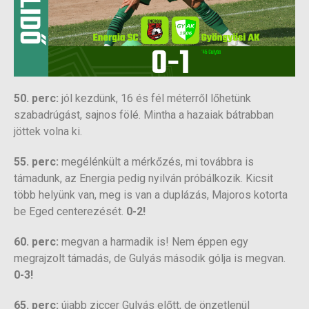
50. perc:
jól kezdünk, 16 és fél méterről lőhetünk
szabadrúgást, sajnos fölé. Mintha a hazaiak bátrabban
jöttek volna ki.
55. perc:
megélénkült a mérkőzés, mi továbbra is
támadunk, az Energia pedig nyilván próbálkozik. Kicsit
több helyünk van, meg is van a duplázás, Majoros kotorta
be Eged centerezését.
0-2!
60. perc:
megvan a harmadik is! Nem éppen egy
megrajzolt támadás, de Gulyás második gólja is megvan.
0-3!
65. perc:
újabb ziccer Gulyás előtt, de önzetlenül