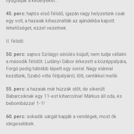
nyugtatják a kedélyeket…
45. perc:
hajtós első félidő, igazán nagy helyzetünk csak
egy volt, a hazaiak kihasználták az ajándékba kapott
lehetőséget, ezzel vezetnek.
II. félidő
50. perc:
sajnos Szilágyi sérülés kiújult, nem tudja vállalni
a második félidőt. Ludányi Gábor érkezett a középpályára,
Forgó pedig hátrébb lépett egy sorral. Nagy elánnal
kezdtünk, Szabó vitte félpályáról, lőtt, centikkel mellé.
55. perc:
a hazaiak már húzzák időt, de sikerült
Babarcsiknak egy 11-est kiharcolnia! Márkus áll oda, és
bebombázza! 1-1!
60. perc:
sokadik sárgát kapják a vendégek, most ők
idegesebbek.