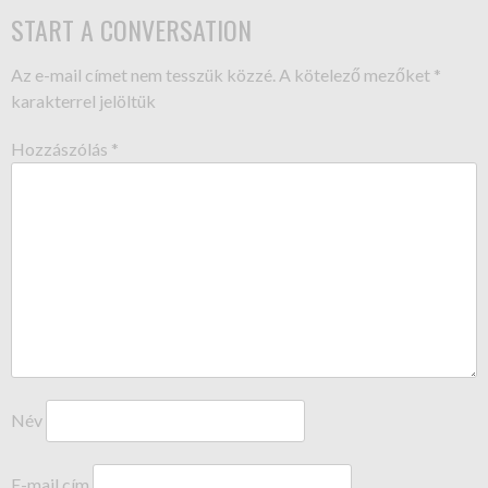
START A CONVERSATION
Az e-mail címet nem tesszük közzé.
A kötelező mezőket
*
karakterrel jelöltük
Hozzászólás
*
Név
E-mail cím