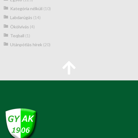
Kategória nélküli
(10)
Labdarúgás
(14)
Ökölvívás
(4)
Teqball
(1)
Utánpótlás hírek
(20)