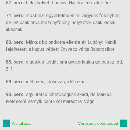
67. perc:
Lekli helyett Ludányi Nándor érkezik előre.
74. perc:
most már egyértelműen mi vagyunk fölényben,
bár ez csak erős mezőnyfölény, helyzetek csak kicsik
akadnak.
80. perc:
Márkus bolondíotta ellenfelét, Ludányi Nándi
fejelhetett, a kapus védett. Oravecz váltja Babarcsikot.
83. perc:
eladtuk a labdát, ami gyakorlatilag gólpassz lett.
2-1.
89. perc:
időhúzás, időhúzás, időhúzás…
93. perc:
egy utolsó lehetőségünk akadt, de Márkus
íveléséről Vernyik centikkel maradt le. Vége.
←
Alakul ez…
Vereség a dobogóstól
→