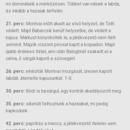
mi dominálunk a mérkőzésen. Többet van nálunk a labda,
és inkább a hazaiak térfelén.
21. perc:
Montvai előtt akadt az első helyzet, de Tóth
védett. Majd Babarcsik került helyzetbe, de védett a
kapus. Márkust könyökölték le, a játékvezető nem ítélt
semmit. Majzik viszont pirosat kaptt a kispadon. Majd
újabb érdekes ítélet, ami után Baloghnál szakadt el a
cérna, ő sárgát kapott a szövegért.
26. perc:
elnéztük Montvai mozgását, üresen kapott
labdát, átemelte kapusunkat. 1-0.
30. perc:
Bódi is besárgul, egy kontrát akadályozott meg.
35. perc:
sikerült felhoznunk a hazaiakat, mi pedig
kapkodunk.
42. perc:
paprikás a meccs, a játékvezető íteletei sem