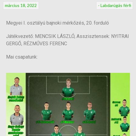
március 18, 2022
- Labdarúgás férfi
Megyei I. osztályú bajnoki mérkőzés, 20. forduló
Játékvezető: MENCSIK LÁSZLÓ, Asszisztensek: NYITRAI
GERGŐ, RÉZMŰVES FERENC
Mai csapatunk: