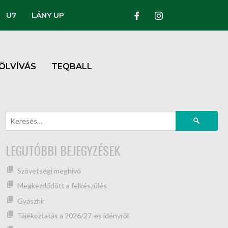
U7
LÁNY UP
ÖLVÍVÁS
TEQBALL
LEGUTÓBBI BEJEGYZÉSEK
Szövetségi meghívó
Megkezdődött a felkészülés
Gyászhír
Tájékoztatás a 2026/27-es idényről