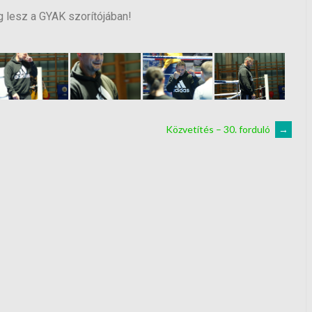
ég lesz a GYAK szorítójában!
Közvetítés – 30. forduló
→