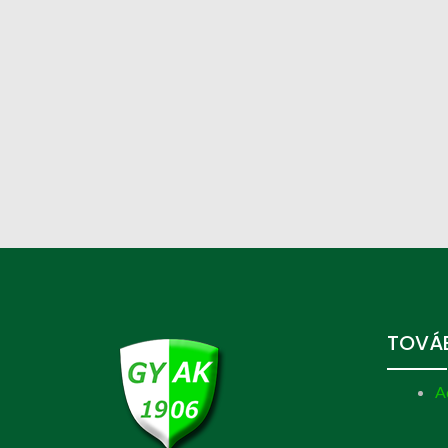
TOVÁB
A