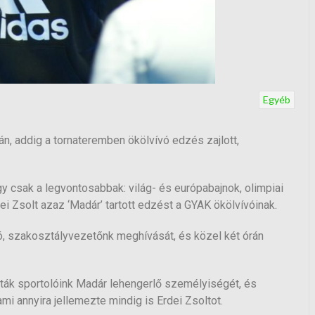
Egyéb
n, addig a tornateremben ökölvívó edzés zajlott,
gy csak a legvontosabbak: világ- és európabajnok, olimpiai
i Zsolt azaz ‘Madár’ tartott edzést a GYAK ökölvívóinak.
, szakosztályvezetőnk meghívását, és közel két órán
ták sportolóink Madár lehengerlő személyiségét, és
i annyira jellemezte mindig is Erdei Zsoltot.