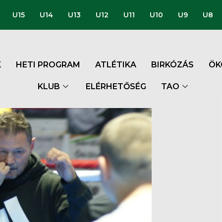
U15
U14
U13
U12
U11
U10
U9
U8
K
HETI PROGRAM
ATLÉTIKA
BIRKÓZÁS
ÖK
KLUB
ELÉRHETŐSÉG
TAO