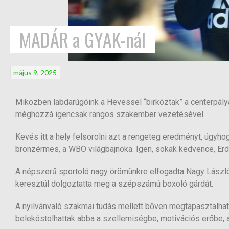
MADÁR a GYAK-nál
május 9, 2025
Miközben labdarúgóink a Hevessel “birkóztak” a centerpályá
méghozzá igencsak rangos szakember vezetésével.
Kevés itt a hely felsorolni azt a rengeteg eredményt, úgyho
bronzérmes, a WBO világbajnoka. Igen, sokak kedvence, Erde
A népszerű sportoló nagy örömünkre elfogadta Nagy László
keresztül dolgoztatta meg a szépszámú boxoló gárdát.
A nyilvánvaló szakmai tudás mellett bőven megtapasztalhat
belekóstolhattak abba a szellemiségbe, motivációs erőbe, am