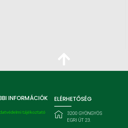
BI INFORMÁCIÓK
ELÉRHETŐSÉG
datvédelmi tájékoztató
3200 GYÖNGYÖS
EGRI ÚT 23.