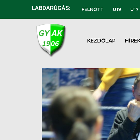
LABDARÚGÁS:
FELNŐTT
U19
U17
KEZDŐLAP
HÍRE