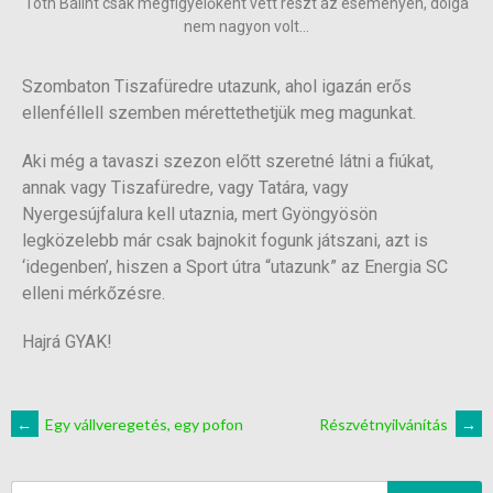
Tóth Bálint csak megfigyelőként vett részt az eseményen, dolga
nem nagyon volt...
Szombaton Tiszafüredre utazunk, ahol igazán erős
ellenféllell szemben mérettethetjük meg magunkat.
Aki még a tavaszi szezon előtt szeretné látni a fiúkat,
annak vagy Tiszafüredre, vagy Tatára, vagy
Nyergesújfalura kell utaznia, mert Gyöngyösön
legközelebb már csak bajnokit fogunk játszani, azt is
‘idegenben’, hiszen a Sport útra “utazunk” az Energia SC
elleni mérkőzésre.
Hajrá GYAK!
←
Egy vállveregetés, egy pofon
Részvétnyilvánítás
→