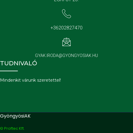
+36202827470
GYAK.IRODA@GYONGYOSIAK.HU
TUDNIVALÓ
Mindenkit várunk szeretettel!
GyöngyösiAK
© Proftec Kft.