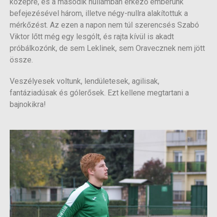
középre, és a második hullámban érkező emberünk
befejezésével három, illetve négy-nullra alakítottuk a
mérkőzést. Az ezen a napon nem túl szerencsés Szabó
Viktor lőtt még egy lesgólt, és rajta kívül is akadt
próbálkozónk, de sem Leklinek, sem Oravecznek nem jött
össze.
Veszélyesek voltunk, lendületesek, agilisak,
fantáziadúsak és gólerősek. Ezt kellene megtartani a
bajnokikra!