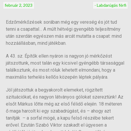
február 2, 2023
- Labdarúgás férfi
Edzőmérkőzések sorában még egy vereség és jót tud
tenni a csapattal… A múlt hétvégi gyengébb teljesítmény
után szerdán egyészen más arcát mutatta a csapat: mind
hozzáállásban, mind játékban.
A 43. sz. Építők ellen nyáron is nagyon jó mérkőzést
játszottunk, most talán egy kicsivel gyéngébb társasággal
találkoztunk, és most róluk lehetett elmondani, hogy a
maximális terhelés kellős közepén léptek pályára.
Jól játszottuk a begyakorolt elemeket, rögzített
szituációkat, és nagyon látványos gólokat szereztünk! Az
elsőt Márkus lőtte még az első félidő elején. 18 méteren
ő maga harcolt ki egy szabadrúgást, és – ahogy azt
tanítják – a sorfal mögé, a kapu felső részébe tekert
erővel. Ezután Szabó Viktor szakadt el ügyesen a