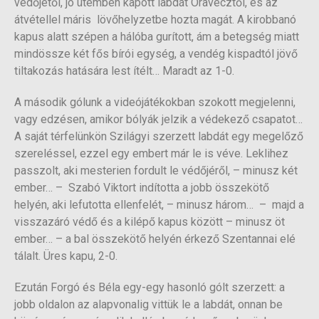
védőjétől, jó ütemben kapott labdát Oravecztől, és az
átvétellel máris lövőhelyzetbe hozta magát. A kirobbanó
kapus alatt szépen a hálóba gurított, ám a betegség miatt
mindössze két fős bírói egység, a vendég kispadtól jövő
tiltakozás hatására lest ítélt… Maradt az 1-0.
A második gólunk a videójátékokban szokott megjelenni,
vagy edzésen, amikor bólyák jelzik a védekező csapatot…
A saját térfelünkön Szilágyi szerzett labdát egy megelőző
szereléssel, ezzel egy embert már le is véve. Leklihez
passzolt, aki mesterien fordult le védőjéről, – minusz két
ember… – Szabó Viktort indította a jobb összekötő
helyén, aki lefutotta ellenfelét, – minusz három… – majd a
visszazáró védő és a kilépő kapus között – minusz öt
ember… – a bal összekötő helyén érkező Szentannai elé
tálalt. Üres kapu, 2-0.
Ezután Forgó és Béla egy-egy hasonló gólt szerzett: a
jobb oldalon az alapvonalig vittük le a labdát, onnan be