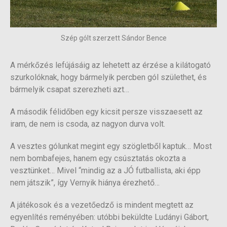
Szép gólt szerzett Sándor Bence
A mérkőzés lefújásáig az lehetett az érzése a kilátogató
szurkolóknak, hogy bármelyik percben gól születhet, és
bármelyik csapat szerezheti azt…
A második félidőben egy kicsit persze visszaesett az
iram, de nem is csoda, az nagyon durva volt.
A vesztes gólunkat megint egy szögletből kaptuk… Most
nem bombafejes, hanem egy csúsztatás okozta a
vesztünket… Mivel “mindig az a JÓ futballista, aki épp
nem játszik”, így Vernyik hiánya érezhető…
A játékosok és a vezetőedző is mindent megtett az
egyenlítés reményében: utóbbi beküldte Ludányi Gábort,