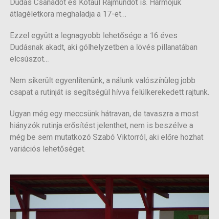
Dudás Csanádot és Kotaul Rajmundot is. Hármójuk
átlagéletkora meghaladja a 17-et…
Ezzel együtt a legnagyobb lehetősége a 16 éves
Dudásnak akadt, aki gólhelyzetben a lövés pillanatában
elcsúszot…
Nem sikerült egyenlítenünk, a nálunk valószínüleg jobb
csapat a rutinját is segítségül hívva felülkerekedett rajtunk.
Ugyan még egy meccsünk hátravan, de tavaszra a most
hiányzók rutinja erősítést jelenthet, nem is beszélve a
még be sem mutatkozó Szabó Viktorról, aki előre hozhat
variációs lehetőséget.