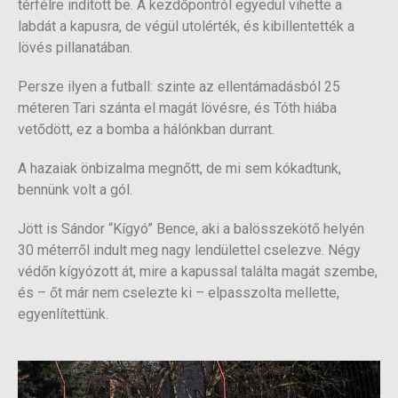
térfélre indított be. A kezdőpontról egyedül vihette a
labdát a kapusra, de végül utolérték, és kibillentették a
lövés pillanatában.
Persze ilyen a futball: szinte az ellentámadásból 25
méteren Tari szánta el magát lövésre, és Tóth hiába
vetődött, ez a bomba a hálónkban durrant.
A hazaiak önbizalma megnőtt, de mi sem kókadtunk,
bennünk volt a gól.
Jött is Sándor “Kígyó” Bence, aki a balösszekötő helyén
30 méterről indult meg nagy lendülettel cselezve. Négy
védőn kígyózott át, mire a kapussal találta magát szembe,
és – őt már nem cselezte ki – elpasszolta mellette,
egyenlítettünk.