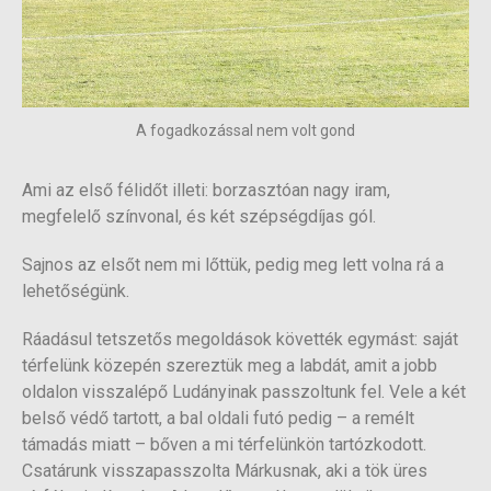
A fogadkozással nem volt gond
Ami az első félidőt illeti: borzasztóan nagy iram,
megfelelő színvonal, és két szépségdíjas gól.
Sajnos az elsőt nem mi lőttük, pedig meg lett volna rá a
lehetőségünk.
Ráadásul tetszetős megoldások követték egymást: saját
térfelünk közepén szereztük meg a labdát, amit a jobb
oldalon visszalépő Ludányinak passzoltunk fel. Vele a két
belső védő tartott, a bal oldali futó pedig – a remélt
támadás miatt – bőven a mi térfelünkön tartózkodott.
Csatárunk visszapasszolta Márkusnak, aki a tök üres