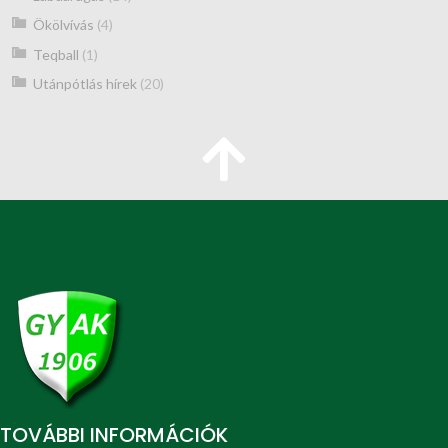
Ökölvívás
(4)
Teqball
(1)
Utánpótlás hírek
(20)
TOVÁBBI INFORMÁCIÓK