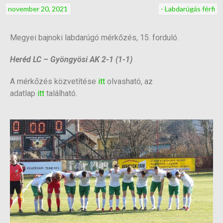
november 20, 2021
- Labdarúgás férfi
Megyei bajnoki labdarúgó mérkőzés, 15. forduló.
Heréd LC – Gyöngyösi AK 2-1 (1-1)
A mérkőzés közvetítése
itt
olvasható, az
adatlap
itt
található.