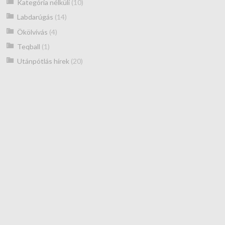
Kategória nélküli
(10)
Labdarúgás
(14)
Ökölvívás
(4)
Teqball
(1)
Utánpótlás hírek
(20)