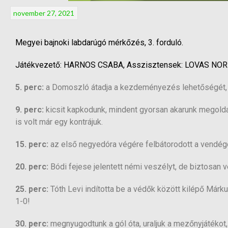
november 27, 2021
Megyei bajnoki labdarúgó mérkőzés, 3. forduló.
Játékvezető: HARNOS CSABA, Asszisztensek: LOVAS NO
5. perc:
a Domoszló átadja a kezdeményezés lehetőségét, a
9. perc:
kicsit kapkodunk, mindent gyorsan akarunk megolda
is volt már egy kontrájuk.
15. perc:
az első negyedóra végére felbátorodott a vendég
20. perc:
Bódi fejese jelentett némi veszélyt, de biztosan v
25. perc:
Tóth Levi indította be a védők között kilépő Márku
1-0!
30. perc:
megnyugodtunk a gól óta, uraljuk a mezőnyjátékot,