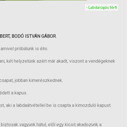
- Labdarúgás férfi
RBERT, BODÓ ISTVÁN GÁBOR.
mivel próbálunk is élni.
ni, két helyzetünk azért már akadt, viszont a vendégeknek
csapat, jobban kimerészkednek.
édett a kapus.
st, aki a labdaátvétellel be is csapta a kimozduló kapust.
 biztosak vagyunk hátul, elől egy kicsit akadozunk a