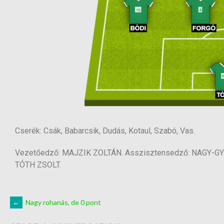
Cserék: Csák, Babarcsik, Dudás, Kotaul, Szabó, Vas.
Vezetőedző: MAJZIK ZOLTÁN. Asszisztensedző: NAGY-GYÖ
TÓTH ZSOLT.
←
Nagy rohanás, de 0 pont