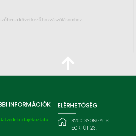
észőben a következő hozzászólásomhoz.
BI INFORMÁCIÓK
ELÉRHETŐSÉG
datvédelmi tájékoztató
3200 GYÖNGYÖS
EGRI ÚT 23.