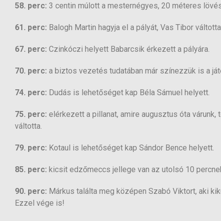
58. perc:
3 centin múlott a mesternégyes, 20 méteres lövés 
61. perc:
Balogh Martin hagyja el a pályát, Vas Tibor váltotta
67. perc:
Czinkóczi helyett Babarcsik érkezett a pályára.
70. perc:
a biztos vezetés tudatában már színezzük is a já
74. perc:
Dudás is lehetőséget kap Béla Sámuel helyett.
75. perc:
elérkezett a pillanat, amire augusztus óta várunk
váltotta.
79. perc:
Kotaul is lehetőséget kap Sándor Bence helyett.
85. perc:
kicsit edzőmeccs jellege van az utolsó 10 percnek
90. perc:
Márkus találta meg középen Szabó Viktort, aki kik
Ezzel vége is!