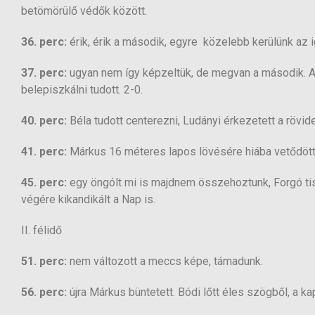
betömörülő védők között.
36. perc:
érik, érik a második, egyre közelebb kerülünk az
37. perc:
ugyan nem így képzeltük, de megvan a második. A
belepiszkálni tudott. 2-0.
40. perc:
Béla tudott centerezni, Ludányi érkezetett a rövid
41. perc:
Márkus 16 méteres lapos lövésére hiába vetődött 
45. perc:
egy öngólt mi is majdnem összehoztunk, Forgó tis
végére kikandikált a Nap is.
II. félidő
51. perc:
nem változott a meccs képe, támadunk.
56. perc:
újra Márkus büntetett. Bódi lőtt éles szögből, a 