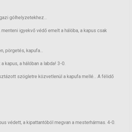
 igazi gólhelyzetekhez…
 menteni igyekvő védő emelt a hálóba, a kapus csak
en, pörgetés, kapufa…
a kapus, a hálóban a labda! 3-0.
ztázott szögletre közvetlenül a kapufa mellé… A félidő
kapus védett, a kipattantóból megvan a mesterhármas. 4-0.