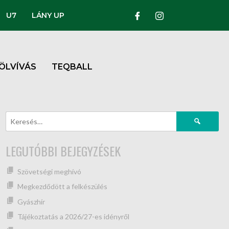
U7
LÁNY UP
ÖLVÍVÁS
TEQBALL
LEGUTÓBBI BEJEGYZÉSEK
Szövetségi meghívó
Megkezdődött a felkészülés
Gyászhír
Tájékoztatás a 2026/27-es idényről