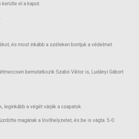
kerülte el a kaput.
.
tékot, és most inkább a széleken bontjuk a védelmet.
, tétmeccsen bemutatkozik Szabó Viktor is, Ludányi Gábort
, leginkább a végét várják a csapatok.
üzdötte magának a lövőhelyzetet, és be is vágta. 5-0.