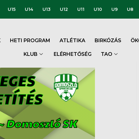
U15
U14
U13
U12
U11
U10
U9
U8
K
HETI PROGRAM
ATLÉTIKA
BIRKÓZÁS
ÖK
KLUB
ELÉRHETŐSÉG
TAO