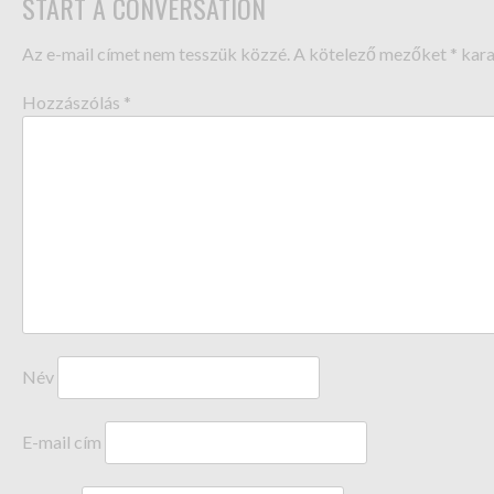
START A CONVERSATION
Az e-mail címet nem tesszük közzé.
A kötelező mezőket
*
kara
Hozzászólás
*
Név
E-mail cím