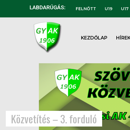
LABDARÚGÁS:
FELNŐTT
U19
U17
KEZDŐLAP
HÍRE
Közvetítés – 3. forduló