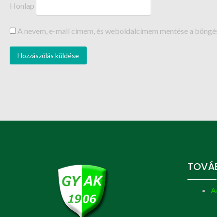
Honlap
A nevem, e-mail címem, és weboldalcímem mentése a böng
TOVÁB
A