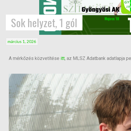
Sok helyzet, 1 gól
március 1, 2026
A mérkőzés közvetítése
itt
, az MLSZ Adatbank adatlapja p