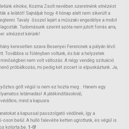
letünk elnöke, Kozma Zsolt nevében szeretnénk elnézést
k a lelátót! Sajnáljuk hogy 4 hónap alatt nem sikerült a
gtenni. Tavaly ősszel lejárt a műszaki engedélye a mobil
lagozták. Tudomásunk szerint azóta nem jutott forrás arra,
er: elnézést kérünk!
néhány keresetlen szava Besenyei Ferencnek a pályán lévő
t. Továbbra is fölényben voltunk, és bár a helyzetek
a minőségben nem volt változás. A négy vendég szituáció
menő próbálkozás, mi pedig két ziccert is elpuskáztunk. Ja,
 a győztes gólt végül is nem ez hozta meg… Hanem egy
lyamatos letámadás! A játékindításoknál,
védőkre, mind a kapusra.
lanatokat a kapussal passzolgató védőnek, így a
-oson belül. A hulló falevélre ketten ugrottunk, és végül is
os kotorta be.
1-0!