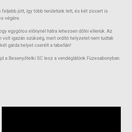
jebb jött, így több területünk lett, és két ziccert is
és végére.
ogy egygólos előnynél hátra lehessen dőlni ellenük. Az
volt igazán szükség, mert ordító helyzetet nem tudtak
két gárda helyet cserélt a tabellán!
ajd a Besenyőtelki SC lesz a vendéglátónk Füzesabonyban.