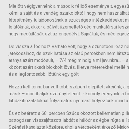
Mielőtt végigvennénk a második félidő eseményeit, egyesü
kérni a saját és a vendég szurkolóktól, hogy nem használhattá
létesítmény tulajdonosának a szükséges intézkedéseket me
lelátóknak, akkor a pályát üzemeltető cég munkatársai lesza
hogy megújításák ezt az engedélyt. Sajnáljuk, és még egysz
De vissza a focihoz! Várható volt, hogy a szünetben lesz 
játékosaihoz, de ezek hatása az első percekben nem látszot
aránya azért modósult, – 7/4 még mindig a mi javunkra… – 
között azért akadt blokkolt lövés, illetve méterekkel mellé 
és a legfontosabb: lőttünk egy gólt.
Hozzá kell tenni: bár volt több szépen felépített akciónk,
másik – mondhatjuk szerénytelenül…- komoly erényünk: a fo
labdakihozataloknál folyamatos nyomást helyeztünk mind a 
És ez beérett: a 68. percben Szűcs okozott kellemetlen pil
pattogósan visszajátszott labdát a hálóőr az égbe rúgta a 16
Szénási kanalazta középre, ahol a vércseként érkező Major