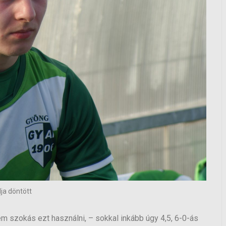
ja döntött
m szokás ezt használni, – sokkal inkább úgy 4,5, 6-0-ás