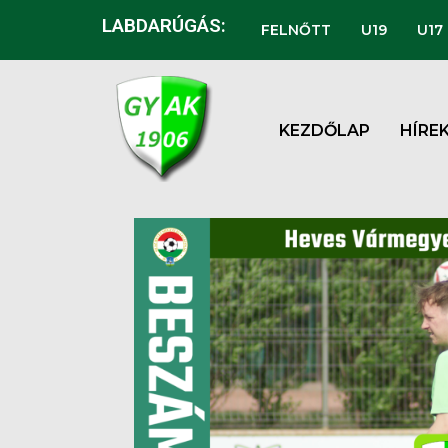
LABDARÚGÁS:
FELNŐTT
U19
U17
KEZDŐLAP
HÍRE