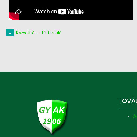
←
Közvetítés – 14. forduló
TOVÁB
A