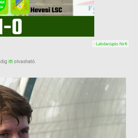
- Labdarúgás férfi
edig
itt
olvasható.