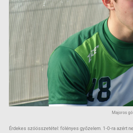
Majoros gól
Érdekes szóösszetétel: fölényes győzelem. 1-0-ra azért ne