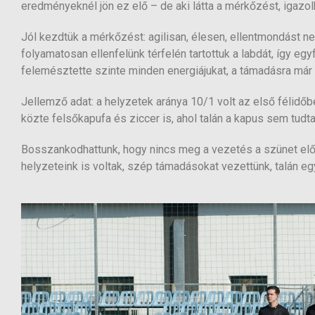
eredményeknél jön ez elő – de aki látta a mérkőzést, igazolh
Jól kezdtük a mérkőzést: agilisan, élesen, ellentmondást n
folyamatosan ellenfelünk térfelén tartottuk a labdát, így eg
felemésztette szinte minden energiájukat, a támadásra már n
Jellemző adat: a helyzetek aránya 10/1 volt az első félidőbe
közte felsőkapufa és ziccer is, ahol talán a kapus sem tudta
Bosszankodhattunk, hogy nincs meg a vezetés a szünet előtt
helyzeteink is voltak, szép támadásokat vezettünk, talán e