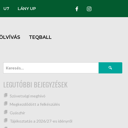
U7
LÁNY UP
ÖLVÍVÁS
TEQBALL
LEGUTÓBBI BEJEGYZÉSEK
Szövetségi meghívó
Megkezdődött a felkészülés
Gyászhír
Tájékoztatás a 2026/27-es idényről