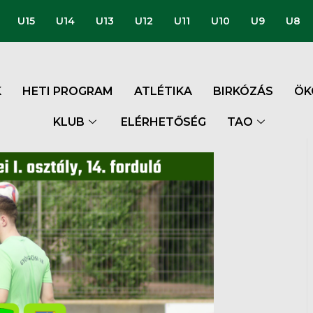
U15
U14
U13
U12
U11
U10
U9
U8
K
HETI PROGRAM
ATLÉTIKA
BIRKÓZÁS
ÖK
KLUB
ELÉRHETŐSÉG
TAO