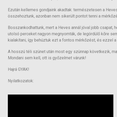
Ezután kellemes gondjaink akadtak: természetesen a Heves fel
összehoztunk, azonban nem sikerült pontot tenni a mérkőz
Bosszankodhattunk, mert a Heves annál jóval jobb csapat, h
utolsó perceket nagyon megnyomták, de legördülő kőre sem 
kialakítani, így behúztuk ezt a fontos mérkőzést, és ezzel a 
A hosszú téli szünet után most egy szünnap következik, m
Mondani sem kell, ott is győzelmet várunk!
Hajrá GYAK!
Nyilatkozatok: