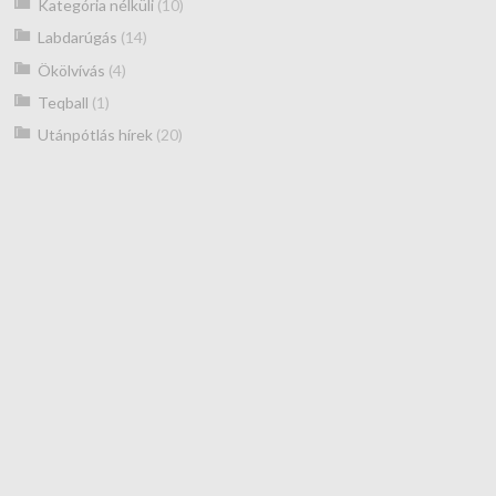
Kategória nélküli
(10)
Labdarúgás
(14)
Ökölvívás
(4)
Teqball
(1)
Utánpótlás hírek
(20)