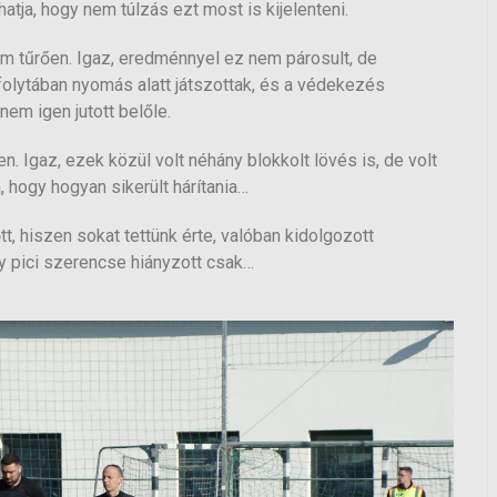
atja, hogy nem túlzás ezt most is kijelenteni.
em tűrően. Igaz, eredménnyel ez nem párosult, de
yfolytában nyomás alatt játszottak, és a védekezés
em igen jutott belőle.
n. Igaz, ezek közül volt néhány blokkolt lövés is, de volt
, hogy hogyan sikerült hárítania…
, hiszen sokat tettünk érte, valóban kidolgozott
gy pici szerencse hiányzott csak…