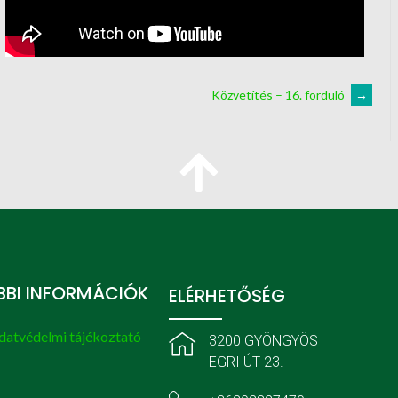
Közvetítés – 16. forduló
→
BI INFORMÁCIÓK
ELÉRHETŐSÉG
datvédelmi tájékoztató
3200 GYÖNGYÖS
EGRI ÚT 23.