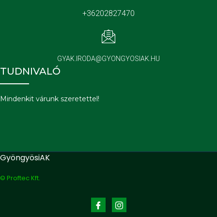
+36202827470
GYAK.IRODA@GYONGYOSIAK.HU
TUDNIVALÓ
Mindenkit várunk szeretettel!
GyöngyösiAK
© Proftec Kft.