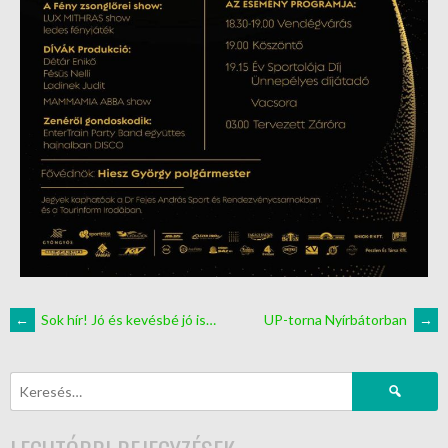
←
Sok hír! Jó és kevésbé jó is…
UP-torna Nyírbátorban
→