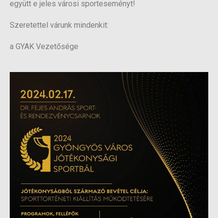
együtt e jeles városi sporteseményt!
Szeretettel várunk mindenkit:
a GYAK Vezetősége