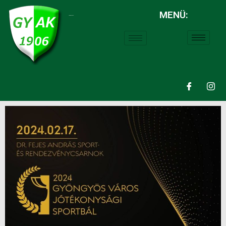
MENÜ:
LABDARÚGÁS: