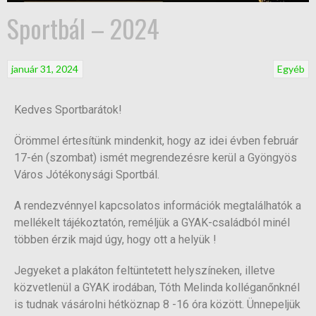
Sportbál – 2024
január 31, 2024
Egyéb
Kedves Sportbarátok!
Örömmel értesítünk mindenkit, hogy az idei évben február
17-én (szombat) ismét megrendezésre kerül a Gyöngyös
Város Jótékonysági Sportbál.
A rendezvénnyel kapcsolatos információk megtalálhatók a
mellékelt tájékoztatón, reméljük a GYAK-családból minél
többen érzik majd úgy, hogy ott a helyük !
Jegyeket a plakáton feltüntetett helyszíneken, illetve
közvetlenül a GYAK irodában, Tóth Melinda kolléganőnknél
is tudnak vásárolni hétköznap 8 -16 óra között. Ünnepeljük