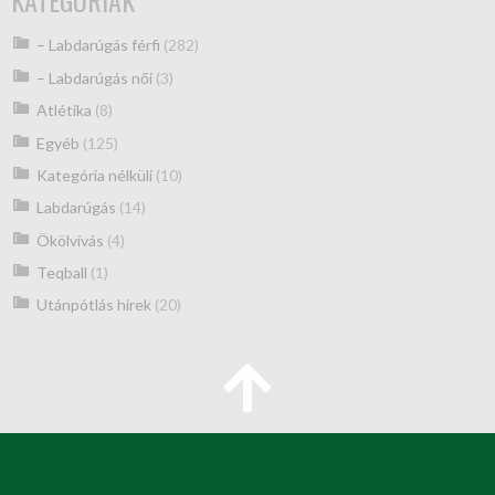
KATEGÓRIÁK
– Labdarúgás férfi
(282)
– Labdarúgás női
(3)
Atlétika
(8)
Egyéb
(125)
Kategória nélküli
(10)
Labdarúgás
(14)
Ökölvívás
(4)
Teqball
(1)
Utánpótlás hírek
(20)