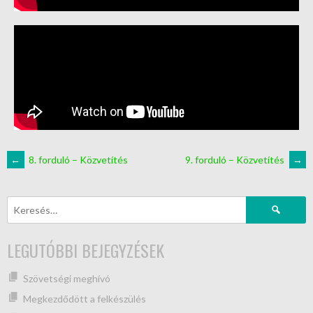
←
8. forduló – Közvetítés
9. forduló – Közvetítés
→
LEGUTÓBBI BEJEGYZÉSEK
Szövetségi meghívó
Megkezdődött a felkészülés