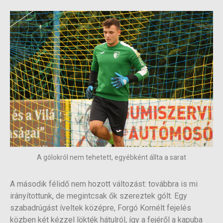
A gólokról nem tehetett, egyébként állta a sarat
A második félidő nem hozott változást: továbbra is mi
irányítottunk, de megintcsak ők szereztek gólt. Egy
szabadrúgást íveltek középre, Forgó Kornélt fejelés
közben két kézzel lökték hátulról, így a fejéről a kapuba