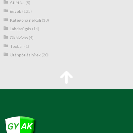
Atlétika
(8)
Egyéb
(125)
Kategória nélküli
(10)
Labdarúgás
(14)
Ökölvívás
(4)
Teqball
(1)
Utánpótlás hírek
(20)