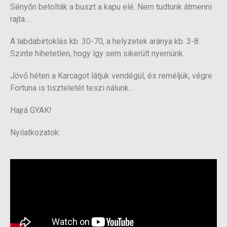
Sényőn betolták a buszt a kapu elé. Nem tudtunk átmenni
rajta…
A labdabirtoklás kb. 30-70, a helyzetek aránya kb. 3-8.
Szinte hihetetlen, hogy így sem sikerült nyernünk.
Jövő héten a Karcagot látjuk vendégül, és reméljük, végre
Fortuna is tiszteletét teszi nálunk…
Hajrá GYAK!
Nyilatkozatok: