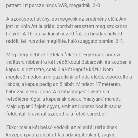
pattant. Itt persze nincs VAR, megadták, 2-0.
A szokásos: hátrány, és megyünk az eredmény után. Ami
jött is: Krán Attila óriási bombát eresztett meg szokatlan
helyről. A 16-os sarkánál nézett föl, és beadás helyett
rádőlt, teli rüszttel meglőtte, hálószaggató bomba. 2-1.
Még idegesebbek lettek a feketék. Egy kissé hosszú
indításra robbant ki két védő közül Babarcsik, és közben a
kapus is ezt tette, csak ő a két kapufa közül. Nem
meglepő módon a mi gazellánk ért oda előbb, elpöckölte a
labdát, a kapus pedig az ő lábát. Mindezt 17 méteren,
habozás nélkül piros. A szabadrúgást Lakatos a
felsőlécre rúgta, a kapusnak csak a ‘miatyánk’ maradt.
Majd ugyanő fejelt egyet, amit az újonnan beállt kapus
földöntúli bravúrral szedett ki a felső sarokból.
Ekkor már a két belső védőnk az ellenfél térfelének
közepén passzolgatott támadásépítésként, vagyis