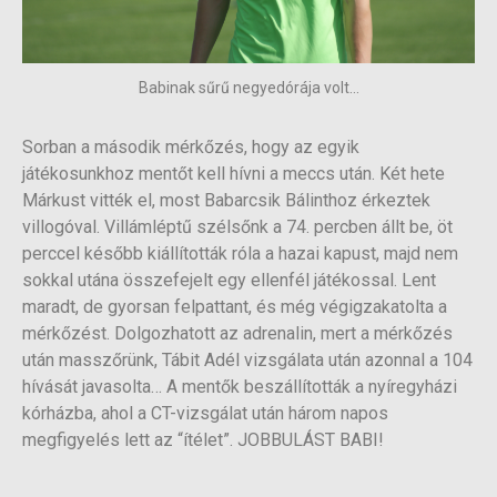
Babinak sűrű negyedórája volt...
Sorban a második mérkőzés, hogy az egyik
játékosunkhoz mentőt kell hívni a meccs után. Két hete
Márkust vitték el, most Babarcsik Bálinthoz érkeztek
villogóval. Villámléptű szélsőnk a 74. percben állt be, öt
perccel később kiállították róla a hazai kapust, majd nem
sokkal utána összefejelt egy ellenfél játékossal. Lent
maradt, de gyorsan felpattant, és még végigzakatolta a
mérkőzést. Dolgozhatott az adrenalin, mert a mérkőzés
után masszőrünk, Tábit Adél vizsgálata után azonnal a 104
hívását javasolta… A mentők beszállították a nyíregyházi
kórházba, ahol a CT-vizsgálat után három napos
megfigyelés lett az “ítélet”. JOBBULÁST BABI!