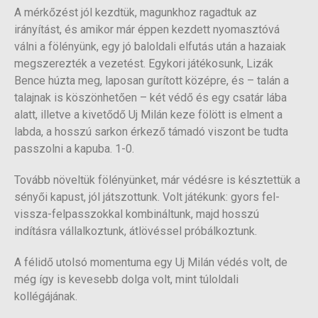
A mérkőzést jól kezdtük, magunkhoz ragadtuk az
irányítást, és amikor már éppen kezdett nyomasztóvá
válni a fölényünk, egy jó baloldali elfutás után a hazaiak
megszerezték a vezetést. Egykori játékosunk, Lizák
Bence húzta meg, laposan gurított középre, és – talán a
talajnak is köszönhetően – két védő és egy csatár lába
alatt, illetve a kivetődő Uj Milán keze fölött is elment a
labda, a hosszú sarkon érkező támadó viszont be tudta
passzolni a kapuba. 1-0.
Tovább növeltük fölényünket, már védésre is késztettük a
sényői kapust, jól játszottunk. Volt játékunk: gyors fel-
vissza-felpasszokkal kombináltunk, majd hosszú
indításra vállalkoztunk, átlövéssel próbálkoztunk.
A félidő utolsó momentuma egy Uj Milán védés volt, de
még így is kevesebb dolga volt, mint túloldali
kollégájának.