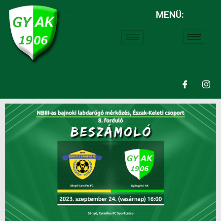
MENÜ:
LABDARÚGÁS: