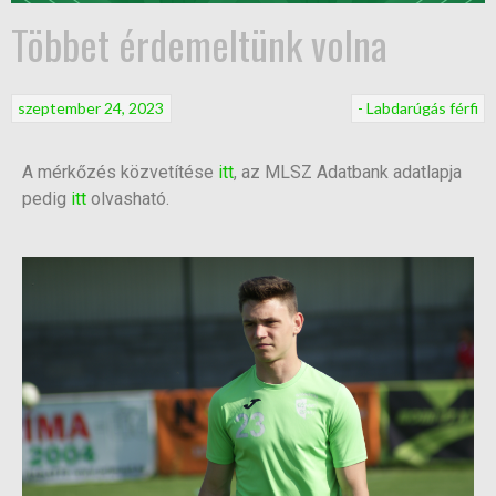
Többet érdemeltünk volna
szeptember 24, 2023
- Labdarúgás férfi
A mérkőzés közvetítése
itt
, az MLSZ Adatbank adatlapja
pedig
itt
olvasható.