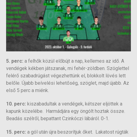
5. perc:
a felhők közül előbújt a nap, kellemes az idő. A
vendégek kékben játszanak, mi fehér-zöldben. Szöglettel
felérő szabadrúgást végezhettünk el, blokkolt lövés lett
belőle. Újabb beívelési lehetőség, szöglet, majd újabb. Az
első 5 perc a miénk.
10. perc:
kiszabadultak a vendégek, kétszer eljöttek a
kapunk közelébe. Harmádjára egy öngólt hoztak össze.
Beadás szélről, bepattant Czinkóczi lábáról. 0-1.
15. perc:
a gól után újra beszorítjuk őket. Lakatost rúgták