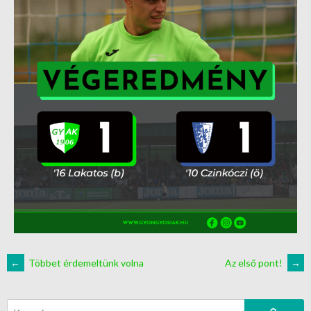
←
Többet érdemeltünk volna
Az első pont!
→