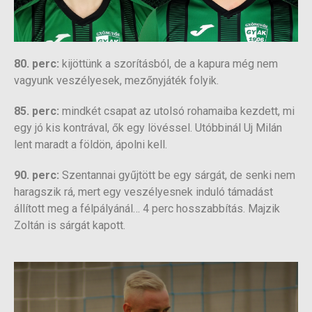
80. perc:
kijöttünk a szorításból, de a kapura még nem
vagyunk veszélyesek, mezőnyjáték folyik.
85. perc:
mindkét csapat az utolsó rohamaiba kezdett, mi
egy jó kis kontrával, ők egy lövéssel. Utóbbinál Uj Milán
lent maradt a földön, ápolni kell.
90. perc:
Szentannai gyűjtött be egy sárgát, de senki nem
haragszik rá, mert egy veszélyesnek induló támadást
állított meg a félpályánál… 4 perc hosszabbítás. Majzik
Zoltán is sárgát kapott.