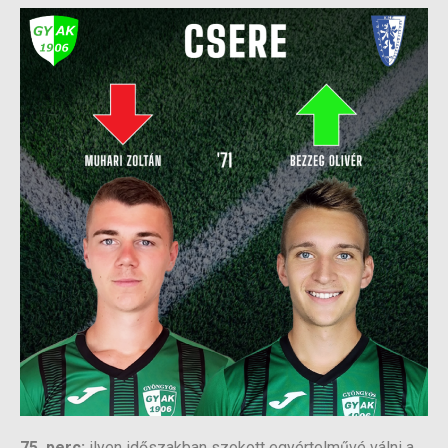
75. perc:
ilyen időszakban szokott egyértelművé válni a