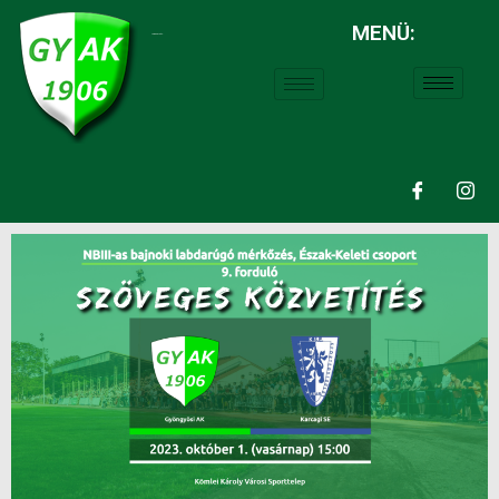
MENÜ:
LABDARÚGÁS: