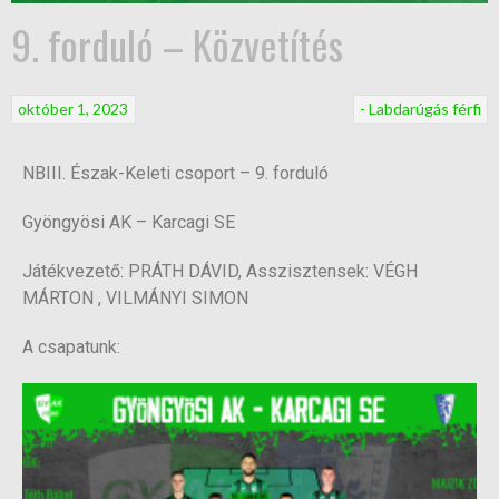
9. forduló – Közvetítés
október 1, 2023
- Labdarúgás férfi
NBIII. Észak-Keleti csoport – 9. forduló
Gyöngyösi AK – Karcagi SE
Játékvezető: PRÁTH DÁVID, Asszisztensek: VÉGH
MÁRTON , VILMÁNYI SIMON
A csapatunk: