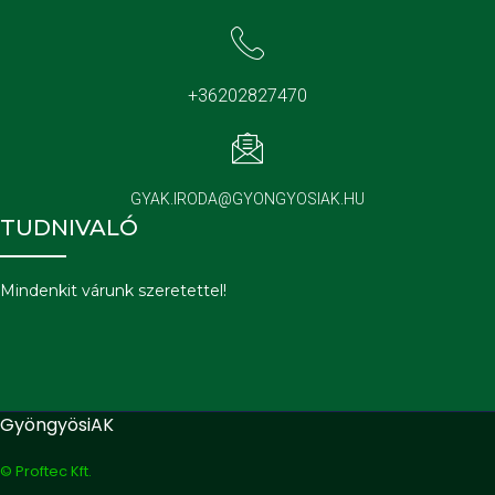
+36202827470
GYAK.IRODA@GYONGYOSIAK.HU
TUDNIVALÓ
Mindenkit várunk szeretettel!
GyöngyösiAK
© Proftec Kft.