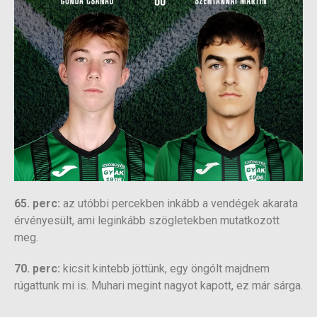
65. perc:
az utóbbi percekben inkább a vendégek akarata
érvényesült, ami leginkább szögletekben mutatkozott
meg.
70. perc:
kicsit kintebb jöttünk, egy öngólt majdnem
rúgattunk mi is. Muhari megint nagyot kapott, ez már sárga.