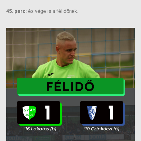
45. perc:
és vége is a félidőnek.