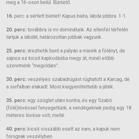
meg a 16-oson belül. Büntető.
16.
perc: a sértett büntet! Kapus balra, labda jobbra. 1-1.
20. perc:
továbbra is mi dominálunk. Az ellenfél térfelén
tartjuk a labdát, határozottan jobbak vagyunk.
25. perc:
érezhetik bent a pályán a mieink a fölényt, de
sajnos ez kicsit kapkodásba megy át, minél előbb
szeretnénk “megoldani”.
30. perc:
veszélyes szabadrúgást rúghatott a Karcag, de
a sorfalban elakadt. Most kiegyenlítettebb a játék.
35. perc:
egy szöglet utáni kontra, és egy Szabó
(fölé)lövéssel fenyegettünk, a vendégeknek pedig egy 18
méteres lövése volt, mellé.
40. perc:
kicsit visszább esett az iram, a kapuk nem
forognak veszélyben.