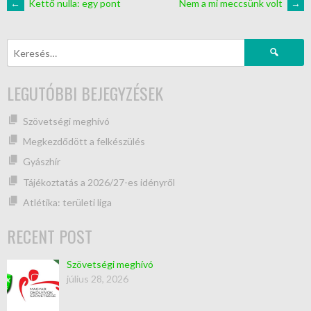
←
Kettő nulla: egy pont
Nem a mi meccsünk volt
→
LEGUTÓBBI BEJEGYZÉSEK
Szövetségi meghívó
Megkezdődött a felkészülés
Gyászhír
Tájékoztatás a 2026/27-es idényről
Atlétika: területi liga
RECENT POST
Szövetségi meghívó
július 28, 2026