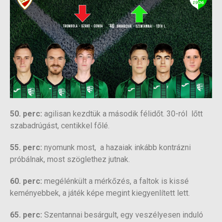
50. perc:
agilisan kezdtük a második félidőt. 30-ról lőtt
szabadrúgást, centikkel főlé.
55. perc:
nyomunk most, a hazaiak inkább kontrázni
próbálnak, most szöglethez jutnak.
60. perc:
megélénkült a mérkőzés, a faltok is kissé
keményebbek, a játék képe megint kiegyenlített lett.
65. perc:
Szentannai besárgult, egy veszélyesen induló