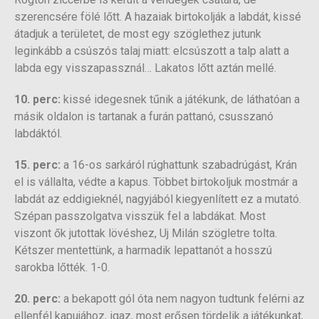
szerencsére fölé lőtt. A hazaiak birtokolják a labdát, kissé
átadjuk a területet, de most egy szöglethez jutunk
leginkább a csúszós talaj miatt: elcsúszott a talp alatt a
labda egy visszapassznál… Lakatos lőtt aztán mellé.
10. perc:
kissé idegesnek tűnik a játékunk, de láthatóan a
másik oldalon is tartanak a furán pattanó, csusszanó
labdáktól.
15. perc:
a 16-os sarkáról rúghattunk szabadrúgást, Krán
el is vállalta, védte a kapus. Többet birtokoljuk mostmár a
labdát az eddigieknél, nagyjából kiegyenlített ez a mutató.
Szépan passzolgatva visszük fel a labdákat. Most
viszont ők jutottak lövéshez, Uj Milán szögletre tolta.
Kétszer mentettünk, a harmadik lepattanót a hosszú
sarokba lőtték. 1-0.
20. perc:
a bekapott gól óta nem nagyon tudtunk felérni az
ellenfél kapujához, igaz, most erősen tördelik a játékunkat,