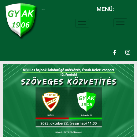
MENÜ:
LABDARÚGÁS: