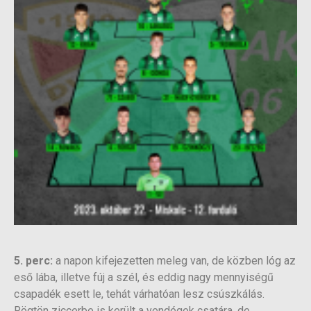
5. perc:
a napon kifejezetten meleg van, de közben lóg az
eső lába, illetve fúj a szél, és eddig nagy mennyiségű
csapadék esett le, tehát várhatóan lesz csúszkálás.
Rögtön ziccerbe is került a vendégek csatára, de