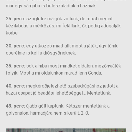
már egy sárgába is beleszaladtak a hazaiak.
25. perc:
szögletre már jók voltunk, de most megint
kézilabdás a mérkőzés: mi felállunk, ők pedig adogatják
körbe.
30. perc:
egy ütközés miatt állt most a játék, úgy tűnik,
cserélnie is kell a diósgyőrieknek.
35. perc:
sok a hiba most mindkét oldalon, mezőnyjáték
folyik. Most a mi oldalunkon marad lenn Gonda.
40. perc:
megkérdőjelezhető szabadrúgáshoz juttott a
hazai csapat jó beadási lehetőséggel… Mentettünk.
43. perc:
újabb gólt kaptunk. Kétszer mentettünk a
gólvonalon, harmadjára nem sikerült. 2-0.