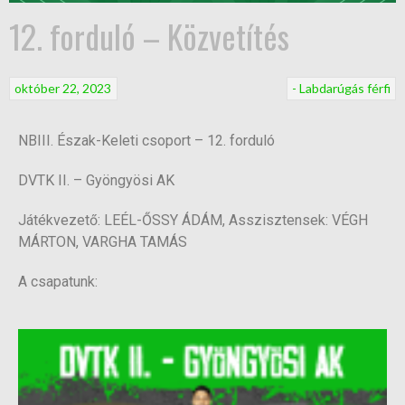
12. forduló – Közvetítés
október 22, 2023
- Labdarúgás férfi
NBIII. Észak-Keleti csoport – 12. forduló
DVTK II. – Gyöngyösi AK
Játékvezető: LEÉL-ŐSSY ÁDÁM, Asszisztensek: VÉGH
MÁRTON, VARGHA TAMÁS
A csapatunk: