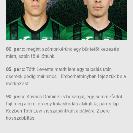
80. perc:
megint számonkérünk egy büntetőt kezezés
miatt, aztán fölé lőttünk.
85. perc:
Tóth Levente mardt lent egy talpalás után,
cserénk pedig már nincs… Emberhátrányban fejezzük be a
mérkőzést.
90. perc:
Kovács Dominik is besárgul, egy semmi-faltot
fújt meg a bíró, és egy kakaskodás alakult ki, páros lap.
Közben Tóth Levi visszasántikált a pályára. 2 perc
hosszabbítás.