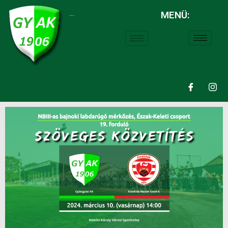
MENÜ:
LABDARÚGÁS: