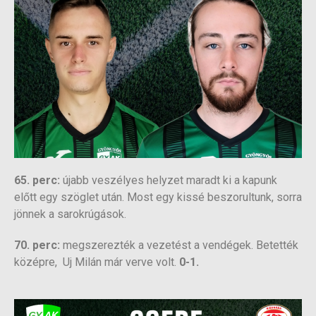
65. perc:
újabb veszélyes helyzet maradt ki a kapunk
előtt egy szöglet után. Most egy kissé beszorultunk, sorra
jönnek a sarokrúgások.
70. perc:
megszerezték a vezetést a vendégek. Betették
középre, Uj Milán már verve volt.
0-1.