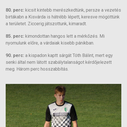
80. perc:
kicsit kintebb merészkedtünk, persze a vezetés
birtákabn a Kisvárda is hátrébb lépett, keresve mögöttünk
a területet. Ziccerig játszottunk, kimaradt.
85. perc:
kimondottan hangos lett a mérkőzés. Mi
nyomulunk előre, a várdaiak kisebb pánikban.
90. perc:
a kispadon kaptt sárgát Tóth Bálint, mert egy
senki által nem látott szabálytalanságot kérdőjelezett
meg. Három perc hosszabbítás.