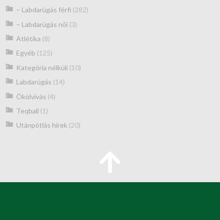
– Labdarúgás férfi
(282)
– Labdarúgás női
(3)
Atlétika
(8)
Egyéb
(125)
Kategória nélküli
(10)
Labdarúgás
(14)
Ökölvívás
(4)
Teqball
(1)
Utánpótlás hírek
(20)