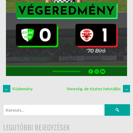
←
Közlemény
Vereség, de tisztes helytállás
→
LEGUTÓBBI BEJEGYZÉSEK