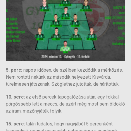
5. perc:
napos időben, de szélben kezdődik a mérkőzés.
Nem rontott nekünk az második helyezett Kisvárda,
türelmesen játszanak. Szöglethez jutottak, de hárítottuk.
10. perc:
az első percek tapogatózása után, egy fokkal
pörgőssebb lett a meccs, de azért még most sem öldöklő
az iram, mezőnyjáték folyik.
15. perc:
talán tudatos, hogy nagyjából 5 percenként
kapcsolnak eggyel magasabb sebességre a vendégek.