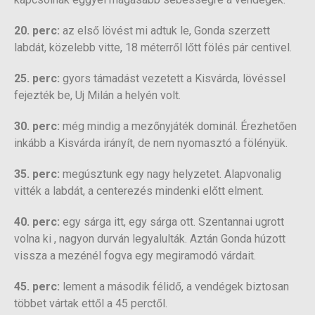
20. perc:
az első lövést mi adtuk le, Gonda szerzett
labdát, közelebb vitte, 18 méterről lőtt fölés pár centivel.
25. perc:
gyors támadást vezetett a Kisvárda, lövéssel
fejezték be, Uj Milán a helyén volt.
30. perc:
még mindig a mezőnyjáték dominál. Érezhetően
inkább a Kisvárda irányít, de nem nyomasztó a fölényük.
35. perc:
megúsztunk egy nagy helyzetet. Alapvonalig
vitték a labdát, a centerezés mindenki előtt elment.
40. perc:
egy sárga itt, egy sárga ott. Szentannai ugrott
volna ki , nagyon durván legyalulták. Aztán Gonda húzott
vissza a mezénél fogva egy megiramodó várdait.
45. perc:
lement a második félidő, a vendégek biztosan
többet vártak ettől a 45 perctől.