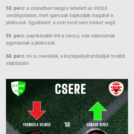
50. perc:
a szünetben hangos lehetett az öltőző
vendégoldalon, mert igencsak kapkodják magukat a
játékosok. Egyébként a szél most nem minket segít.
55. perc:
paprikásabb lett a meccs, oda-odaszúrnak
egymásnak a játékosok.
60. perc:
mi is cserélünk, a középpályát próbáljuk tovább
stabilizálni.