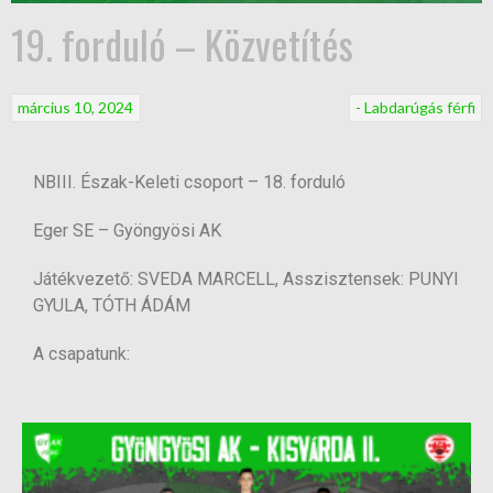
19. forduló – Közvetítés
március 10, 2024
- Labdarúgás férfi
NBIII. Észak-Keleti csoport – 18. forduló
Eger SE – Gyöngyösi AK
Játékvezető: SVEDA MARCELL, Asszisztensek: PUNYI
GYULA, TÓTH ÁDÁM
A csapatunk: