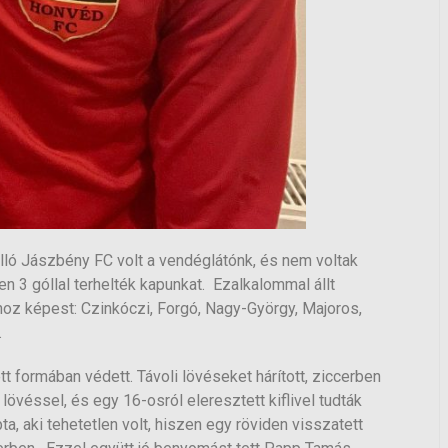
 álló Jászbény FC volt a vendéglátónk, és nem voltak
 góllal terhelték kapunkat. Ezalkalommal állt
oz képest: Czinkóczi, Forgó, Nagy-György, Majoros,
…
tt formában védett. Távoli lövéseket hárított, ziccerben
övéssel, és egy 16-osról eleresztett kiflivel tudták
a, aki tehetetlen volt, hiszen egy röviden visszatett