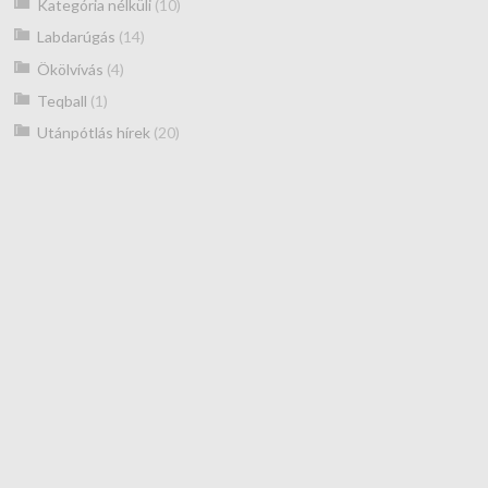
Kategória nélküli
(10)
Labdarúgás
(14)
Ökölvívás
(4)
Teqball
(1)
Utánpótlás hírek
(20)