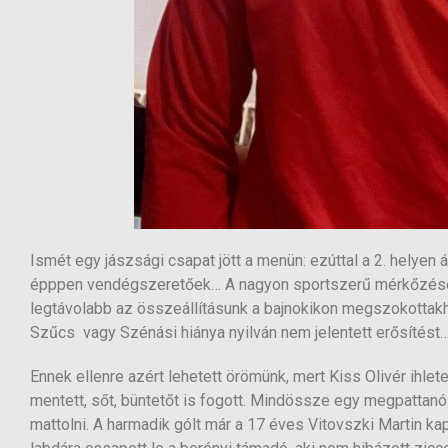
Ismét egy jászsági csapat jött a menün: ezúttal a 2. helyen
épppen vendégszeretőek… A nagyon sportszerű mérkőzésen 3
legtávolabb az összeállításunk a bajnokikon megszokottakh
Szűcs vagy Szénási hiánya nyilván nem jelentett erősítést
Ennek ellenre azért lehetett örömünk, mert Kiss Olivér ihlete
mentett, sőt, büntetőt is fogott. Mindössze egy megpattanó l
mattolni. A harmadik gólt már a 17 éves Vitovszki Martin kapt