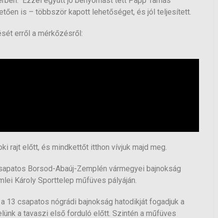
cerben. Ezzel együtt jó benyomást tett Papp Tamás
ően is – többször kapott lehetőséget, és jól teljesített.
sét erről a mérkőzésről:
i rajt előtt, és mindkettőt itthon vívjuk majd meg.
 csapatos Borsod-Abaúj-Zemplén vármegyei bajnokság
mlei Károly Sporttelep műfüves pályáján.
 a 13 csapatos nógrádi bajnokság hatodikját fogadjuk a
ünk a tavaszi első forduló előtt. Szintén a műfüves