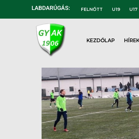
LABDARÚGÁS:
FELNŐTT
U19
U17
KEZDŐLAP
HÍRE