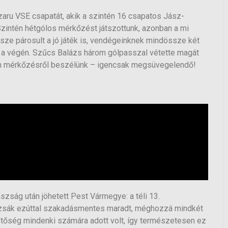
zaru VSE csapatát, akik a szintén 16 csapatos Jász-
zintén hétgólos mérkőzést játszottunk, azonban a mi
sze párosult a jó játék is, vendégeinknek mindössze két
t a végén. Szűcs Balázs három gólpasszal vétette magát
lyen mérkőzésről beszélünk – igencsak megsüvegelendő!
zság után jöhetett Pest Vármegye: a téli 13.
lzsák ezúttal szakadásmentes maradt, méghozzá mindkét
etőség mindenki számára adott volt, így természetesen ez