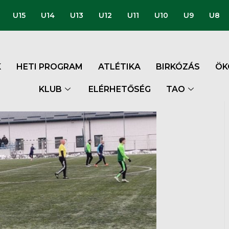
U15
U14
U13
U12
U11
U10
U9
U8
K
HETI PROGRAM
ATLÉTIKA
BIRKÓZÁS
ÖK
KLUB
ELÉRHETŐSÉG
TAO