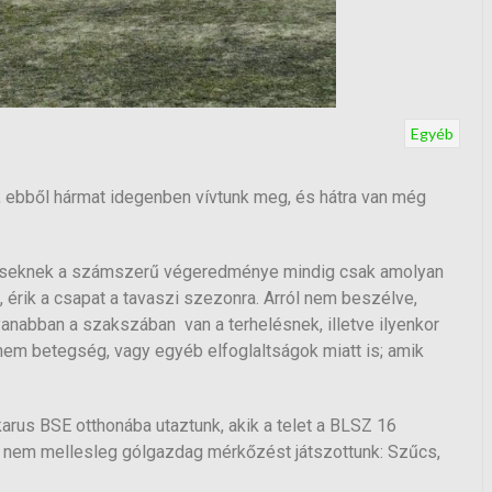
Egyéb
 ebből hármat idegenben vívtunk meg, és hátra van még
zéseknek a számszerű végeredménye mindig csak amolyan
, érik a csapat a tavaszi szezonra. Arról nem beszélve,
yanabban a szakszában van a terhelésnek, illetve ilyenkor
em betegség, vagy egyéb elfoglaltságok miatt is; amik
arus BSE otthonába utaztunk, akik a telet a BLSZ 16
 és nem mellesleg gólgazdag mérkőzést játszottunk: Szűcs,