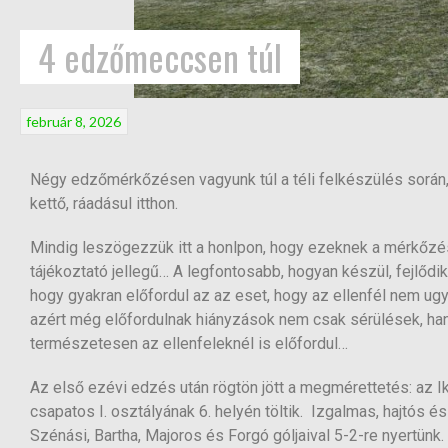
4 edzőmeccsen túl
február 8, 2026
Négy edzőmérkőzésen vagyunk túl a téli felkészülés során,
kettő, ráadásul itthon.
Mindig leszögezzük itt a honlpon, hogy ezeknek a mérkő
tájékoztató jellegű… A legfontosabb, hogyan készül, fejlődik
hogy gyakran előfordul az az eset, hogy az ellenfél nem ug
azért még előfordulnak hiányzások nem csak sérülések, han
természetesen az ellenfeleknél is előfordul…
Az első ezévi edzés után rögtön jött a megmérettetés: az Ik
csapatos I. osztályának 6. helyén töltik. Izgalmas, hajtós
Szénási, Bartha, Majoros és Forgó góljaival 5-2-re nyertünk.