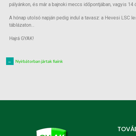
pályánkon, és már a bajnoki meccs időpontjában, vagyis 14 ór
A hónap utolsó napján pedig indul a tavasz: a Hevesi LSC l
táblázaton…
Hajrá GYAK!
←
Nyírbátorban jártak fiaink
TOVÁB