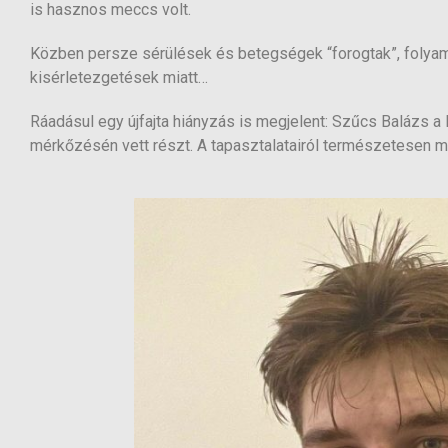
is hasznos meccs volt.
Közben persze sérülések és betegségek “forogtak”, folyam
kisérletezgetések miatt…
Ráadásul egy újfajta hiányzás is megjelent: Szűcs Balázs 
mérkőzésén vett részt. A tapasztalatairól természetesen 