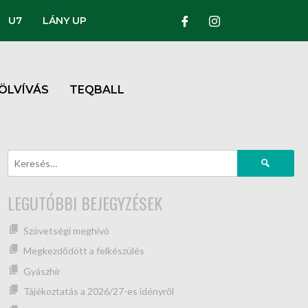
U7
LÁNY UP
ÖLVÍVÁS
TEQBALL
LEGUTÓBBI BEJEGYZÉSEK
Szövetségi meghívó
Megkezdődött a felkészülés
Gyászhír
Tájékoztatás a 2026/27-es idényről