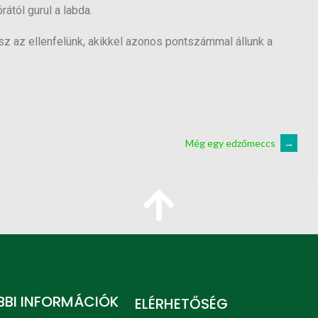
ától gurul a labda.
esz az ellenfelünk, akikkel azonos pontszámmal állunk a
Még egy edzőmeccs
→
BI INFORMÁCIÓK
ELÉRHETŐSÉG