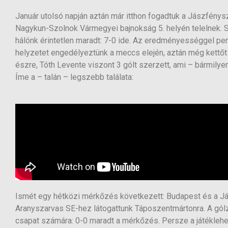
Január utolsó napján aztán már itthon fogadtuk a Jászfénys
Nagykun-Szolnok Vármegyei bajnokság 5. helyén telelnek. S
hálónk érintetlen maradt: 7-0 ide. Az eredményességgel per
helyzetet engedélyeztünk a meccs elején, aztán még kettő
észre, Tóth Levente viszont 3 gólt szerzett, ami – bármi
Íme a – talán – legszebb találata:
Ismét egy hétközi mérkőzés következett: Budapest és a Jás
Aranyszarvas SE-hez látogattunk Táposzentmártonra. A gó
csapat számára: 0-0 maradt a mérkőzés. Persze a játékleh