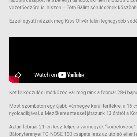
labdára cssapott le a berényi támadó, aki nem hibázott zic
vezetőedzőre is, hiszen – Tóth Bálint sérülésének köszönhet
Ezzel együtt nézzük meg Kiss Olivér talán legnagyobb védé
Két felkészülési mérkőzés vár még ránk a február 28-i bajnok
Most szombaton egy újabb vármegye kerül terítékre: a 16
nyolcadikjával, a Mezőkeresztessel játszunk 13 órától a Kö
Aztán február 21-én lesz teljes a vármegyék “körbelövése”:
Bátonyterenyei TC-NOSE 100 csapata lesz az utolsó ellenfel