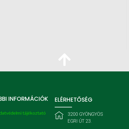
BI INFORMÁCIÓK
ELÉRHETŐSÉG
datvédelmi tájékoztató
3200 GYÖNGYÖS
EGRI ÚT 23.