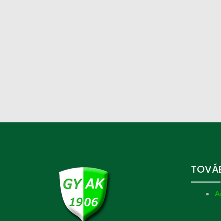
TOVÁB
A