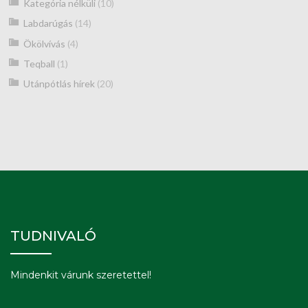
Kategória nélküli
(10)
Labdarúgás
(14)
Ökölvívás
(4)
Teqball
(1)
Utánpótlás hírek
(20)
TUDNIVALÓ
Mindenkit várunk szeretettel!