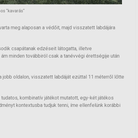
os "kavarás"
arta meg alaposan a védőit, majd visszatett labdájára
dik csapátanak edzéseit látogatta, illetve
, ám minden továbbiról csak a tanévvégi érettségije után
jobb oldalon, visszatett labdáját ezúttal 11 méterről lőtte
udatos, kombinatív játékot mutatott, egy-két játékos
dményt kontextusba tudjuk tenni, íme ellenfelünk korábbi