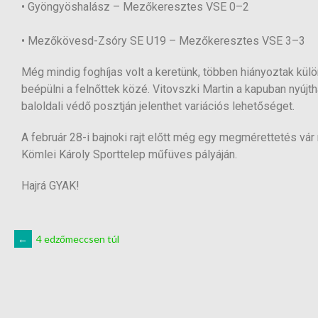
• Gyöngyöshalász – Mezőkeresztes VSE 0–2
• Mezőkövesd-Zsóry SE U19 – Mezőkeresztes VSE 3–3
Még mindig foghíjas volt a keretünk, többen hiányoztak külön
beépülni a felnőttek közé. Vitovszki Martin a kapuban nyújt
baloldali védő posztján jelenthet variációs lehetőséget.
A február 28-i bajnoki rajt előtt még egy megmérettetés vár
Kömlei Károly Sporttelep műfüves pályáján.
Hajrá GYAK!
←
4 edzőmeccsen túl