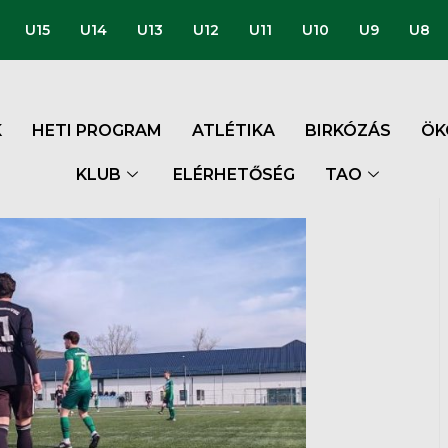
U15
U14
U13
U12
U11
U10
U9
U8
K
HETI PROGRAM
ATLÉTIKA
BIRKÓZÁS
ÖK
KLUB
ELÉRHETŐSÉG
TAO