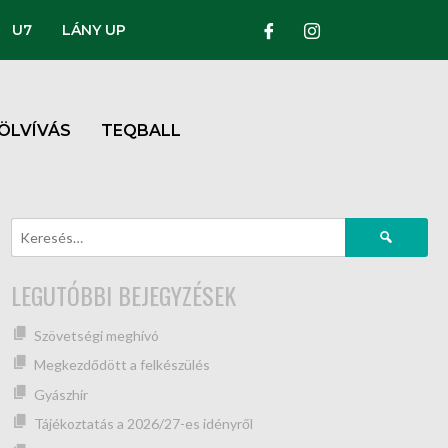
U7
LÁNY UP
ÖLVÍVÁS
TEQBALL
LEGUTÓBBI BEJEGYZÉSEK
Szövetségi meghívó
Megkezdődött a felkészülés
Gyászhír
Tájékoztatás a 2026/27-es idényről