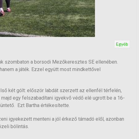
Egyéb
tunk szombaton a borsodi Mezőkeresztes SE ellenében.
 hanem a játék. Ezzel együtt most mindkettővel
két gólt: először labdát szerzett az ellenfél térfelén,
, majd egy felszabadítani igyekvő védő elé ugrott be a 16-
büntető. Ezt Bartha értékesítette.
eni igyekezett menteni a jól érkező támadó elől, azonban
zeli bólintás.