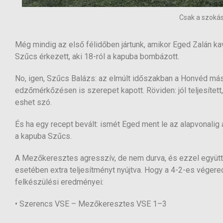
Csak a szokás
Még mindig az első félidőben jártunk, amikor Eged Zalán kav
Szűcs érkezett, aki 18-ról a kapuba bombázott.
No, igen, Szűcs Balázs: az elmúlt időszakban a Honvéd máso
edzőmérkőzésen is szerepet kapott. Röviden: jól teljesített
eshet szó.
És ha egy recept bevált: ismét Eged ment le az alapvonalig a 
a kapuba Szűcs.
A Mezőkeresztes agresszív, de nem durva, és ezzel együtt t
esetében extra teljesítményt nyújtva. Hogy a 4-2-es végere
felkészülési eredményei:
• Szerencs VSE – Mezőkeresztes VSE 1–3