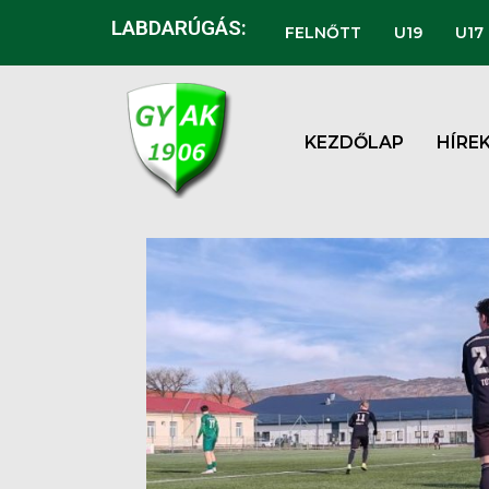
LABDARÚGÁS:
FELNŐTT
U19
U17
KEZDŐLAP
HÍRE