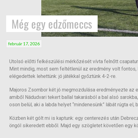
Még egy edzőmeccs
február 17, 2026
Utolsó előtti felkészülési mérkőzését vívta felnőtt csapa
Mint mindig, most sem feltétlenül az eredmény volt fontos,
elégedettek lehettünk: jó játékkal győztünk 4-2-re.
Majoros Zsombor két jó megmozdulása eredményezte az első 
amiből Nádudvari tekert ballal takarásból a bal alsó sarokba
oson belül, aki a labda helyet “mindenesünk” lábát rúgta el, 
Közben két gólt mi is kaptunk: egy centerezés után Debrecz
öngól sikeredett ebből. Majd egy szögletet követően egy kö