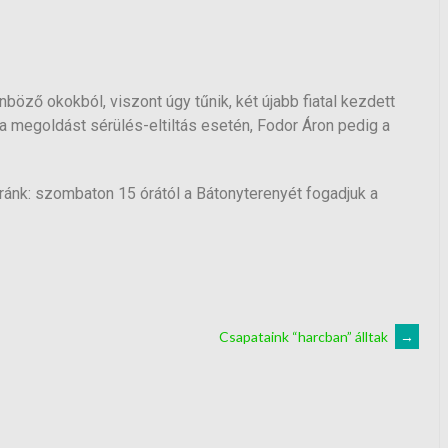
böző okokból, viszont úgy tűnik, két újabb fiatal kezdett
ha megoldást sérülés-eltiltás esetén, Fodor Áron pedig a
 ránk: szombaton 15 órától a Bátonyterenyét fogadjuk a
Csapataink “harcban” álltak
→