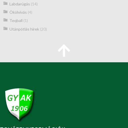
Labdarúgás
(14)
Ökölvívás
(4)
Teqball
(1)
Utánpótlás hírek
(20)