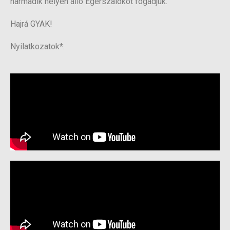
harmadik helyen álló Egerszalókot fogadjuk.
Hajrá GYAK!
Nyilatkozatok*: