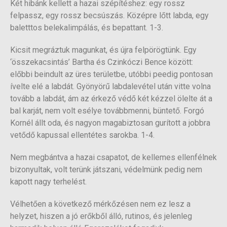
Két hibánk kellett a hazai szépítéshez: egy rossz
felpassz, egy rossz becsúszás. Középre lőtt labda, egy
baletttos belekalimpálás, és bepattant. 1-3.
Kicsit megráztuk magunkat, és újra felpörögtünk. Egy
‘összekacsintás’ Bartha és Czinkóczi Bence között:
előbbi beindult az üres területbe, utóbbi peedig pontosan
ívelte elé a labdát. Gyönyörű labdalevétel után vitte volna
tovább a labdát, ám az érkező védő két kézzel ölelte át a
bal karját, nem volt esélye továbbmenni, büntető. Forgó
Kornél állt oda, és nagyon magabiztosan gurított a jobbra
vetődő kapussal ellentétes sarokba. 1-4.
Nem megbántva a hazai csapatot, de kellemes ellenfélnek
bizonyultak, volt terünk játszani, védelmünk pedig nem
kapott nagy terhelést.
Vélhetően a következő mérkőzésen nem ez lesz a
helyzet, hiszen a jó erőkből álló, rutinos, és jelenleg