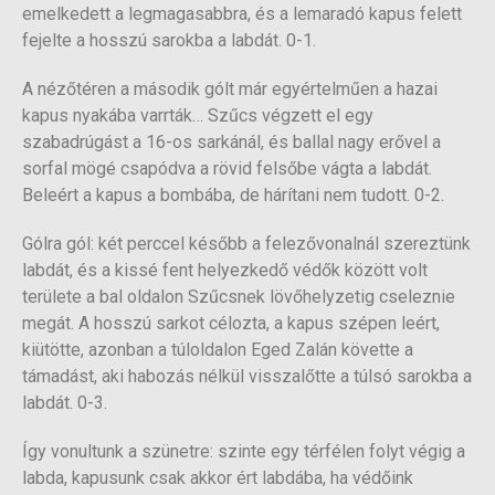
emelkedett a legmagasabbra, és a lemaradó kapus felett
fejelte a hosszú sarokba a labdát. 0-1.
A nézőtéren a második gólt már egyértelműen a hazai
kapus nyakába varrták… Szűcs végzett el egy
szabadrúgást a 16-os sarkánál, és ballal nagy erővel a
sorfal mögé csapódva a rövid felsőbe vágta a labdát.
Beleért a kapus a bombába, de hárítani nem tudott. 0-2.
Gólra gól: két perccel később a felezővonalnál szereztünk
labdát, és a kissé fent helyezkedő védők között volt
területe a bal oldalon Szűcsnek lövőhelyzetig cseleznie
megát. A hosszú sarkot célozta, a kapus szépen leért,
kiütötte, azonban a túloldalon Eged Zalán követte a
támadást, aki habozás nélkül visszalőtte a túlsó sarokba a
labdát. 0-3.
Így vonultunk a szünetre: szinte egy térfélen folyt végig a
labda, kapusunk csak akkor ért labdába, ha védőink