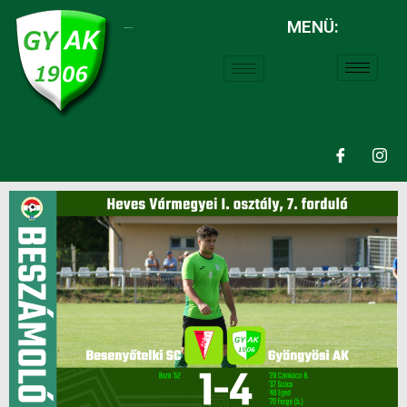
MENÜ:
LABDARÚGÁS: