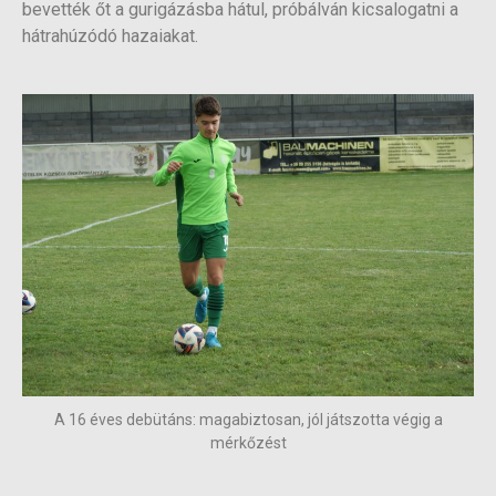
bevették őt a gurigázásba hátul, próbálván kicsalogatni a
hátrahúzódó hazaiakat.
A 16 éves debütáns: magabiztosan, jól játszotta végig a
mérkőzést