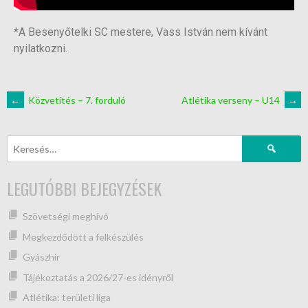
*A Besenyőtelki SC mestere, Vass István nem kívánt
nyilatkozni.
←
Közvetítés – 7. forduló
Atlétika verseny – U14
→
LEGUTÓBBI BEJEGYZÉSEK
Szövetségi meghívó
Megkezdődött a felkészülés
Gyászhír
Tájékoztatás a 2026/27-es idényről
Atlétika: területi liga