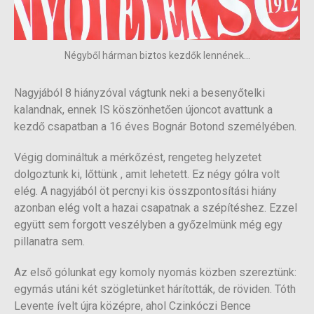
Négyből hárman biztos kezdők lennének...
Nagyjából 8 hiányzóval vágtunk neki a besenyőtelki
kalandnak, ennek IS köszönhetően újoncot avattunk a
kezdő csapatban a 16 éves Bognár Botond személyében.
Végig domináltuk a mérkőzést, rengeteg helyzetet
dolgoztunk ki, lőttünk , amit lehetett. Ez négy gólra volt
elég. A nagyjából öt percnyi kis összpontosítási hiány
azonban elég volt a hazai csapatnak a szépítéshez. Ezzel
együtt sem forgott veszélyben a győzelmünk még egy
pillanatra sem.
Az első gólunkat egy komoly nyomás közben szereztünk:
egymás utáni két szögletünket hárították, de röviden. Tóth
Levente ívelt újra középre, ahol Czinkóczi Bence