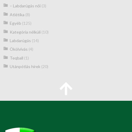
– Labdarúgás női
(3)
Atlétika
(8)
Egyéb
(125)
Kategória nélküli
(10)
Labdarúgás
(14)
Ökölvívás
(4)
Teqball
(1)
Utánpótlás hírek
(20)