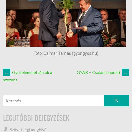
Fotó: Czímer Tamás (gyongyos.hu)
←
Győzelemmel zártuk a
GYAK – Családi nap(ok)
→
szezont
LEGUTÓBBI BEJEGYZÉSEK
Szövetségi meghívó