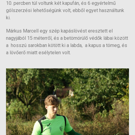
10. percben túl voltunk két kapufán, és 6 egyértelmű
gólszerzési lehetőségünk volt, ebből egyet használtunk
ki.
Márkus Marcell egy szép kapáslövést eresztett el
nagyjából 15 méterről, és a betömörülő védők lábai között
a hosszú sarokban kötött ki a labda, a kapus a tömeg, és
a lövőerő miatt esélytelen volt.