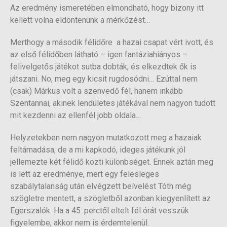
Az eredmény ismeretében elmondható, hogy bizony itt
kellett volna eldöntenünk a mérkőzést…
Merthogy a második félidőre a hazai csapat vért ivott, és
az első félidőben látható – igen fantáziahiányos –
felivelgetős játékot sutba dobták, és elkezdtek ők is
játszani. No, meg egy kicsit rugdosódni… Ezúttal nem
(csak) Márkus volt a szenvedő fél, hanem inkább
Szentannai, akinek lendületes játékával nem nagyon tudott
mit kezdenni az ellenfél jobb oldala…
Helyzetekben nem nagyon mutatkozott meg a hazaiak
feltámadása, de a mi kapkodó, ideges játékunk jól
jellemezte két félidő közti különbséget. Ennek aztán meg
is lett az eredménye, mert egy felesleges
szabálytalanság után elvégzett beívelést Tóth még
szögletre mentett, a szögletből azonban kiegyenlített az
Egerszalók. Ha a 45. perctől eltelt fél órát vesszük
figyelembe, akkor nem is érdemtelenül.