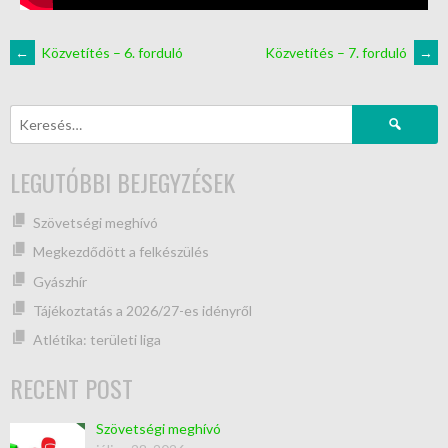
←
Közvetítés – 6. forduló
Közvetítés – 7. forduló
→
LEGUTÓBBI BEJEGYZÉSEK
Szövetségi meghívó
Megkezdődött a felkészülés
Gyászhír
Tájékoztatás a 2026/27-es idényről
Atlétika: területi liga
RECENT POST
Szövetségi meghívó