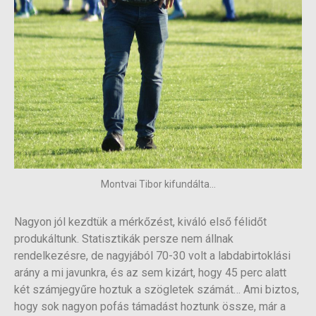
Montvai Tibor kifundálta...
Nagyon jól kezdtük a mérkőzést, kiváló első félidőt
produkáltunk. Statisztikák persze nem állnak
rendelkezésre, de nagyjából 70-30 volt a labdabirtoklási
arány a mi javunkra, és az sem kizárt, hogy 45 perc alatt
két számjegyűre hoztuk a szögletek számát… Ami biztos,
hogy sok nagyon pofás támadást hoztunk össze, már a