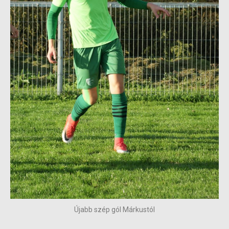
Újabb szép gól Márkustól