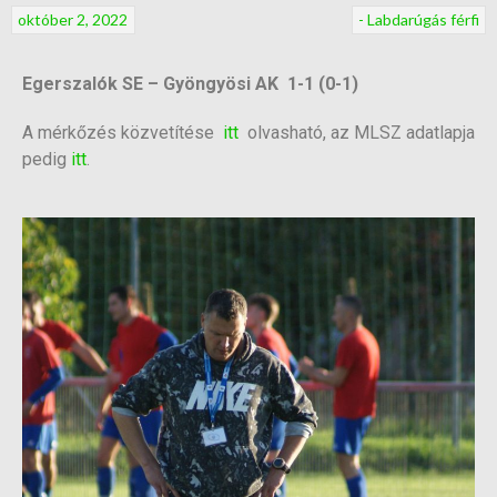
október 2, 2022
- Labdarúgás férfi
Egerszalók SE – Gyöngyösi AK 1-1 (0-1)
A mérkőzés közvetítése
itt
olvasható, az MLSZ adatlapja
pedig
itt
.