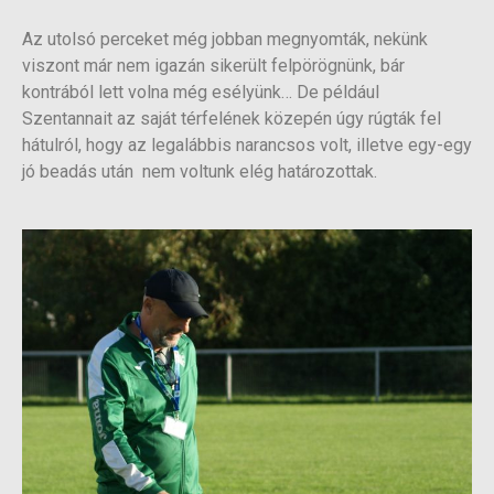
Az utolsó perceket még jobban megnyomták, nekünk
viszont már nem igazán sikerült felpörögnünk, bár
kontrából lett volna még esélyünk… De például
Szentannait az saját térfelének közepén úgy rúgták fel
hátulról, hogy az legalábbis narancsos volt, illetve egy-egy
jó beadás után nem voltunk elég határozottak.