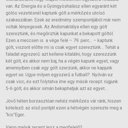
van. Az Energia és a Gyöngyöshalász ellen egyaránt két
gólós vezetésnél kaptunk gólt a mérkőzés utolsó
szakaszában. Ezek az eredmény szempontjából már nem
voltak lényegesek. Az Andornaktálya ellen egy gólt
szereztünk, és megőriztük kapunkat a bekapott góltól.
Ezen a meccsen is a vége felé – 79. perc… – kaptunk
gólt, viszont előtte mi is csak egyet szereztünk… Tehát a
faladat egyszerű: azt kellene kitalálni, hogy szerezzünk
két gólt, és akkor nem baj, ha a végén kapunk egyet, vagy
amennyiben csak egy gólt szerzünk, akkor ne kapjunk
egyet se. Ugye milyen egyszerű a futball? Nyilván ez
csak vicc, és ezt folytatva íme egy másik recept: rúgjunk
5-6 gólt, és akkor simán bekaphatjuk azt az egyet…
Jövő héten borzasztóan nehéz mérkőzés vár ránk, hiszen
kötelező: az első pontját ezen a hétvégén szerezte meg a
“kis”Eger…
Vajon melyik recept lesz a megfelelő?