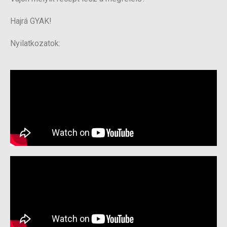
Hajrá GYAK!
Nyilatkozatok: