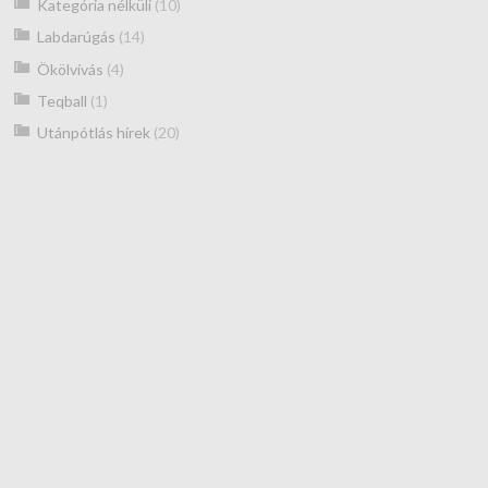
Kategória nélküli
(10)
Labdarúgás
(14)
Ökölvívás
(4)
Teqball
(1)
Utánpótlás hírek
(20)