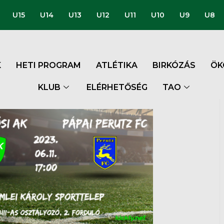
U15
U14
U13
U12
U11
U10
U9
U8
K
HETI PROGRAM
ATLÉTIKA
BIRKÓZÁS
ÖK
KLUB
ELÉRHETŐSÉG
TAO