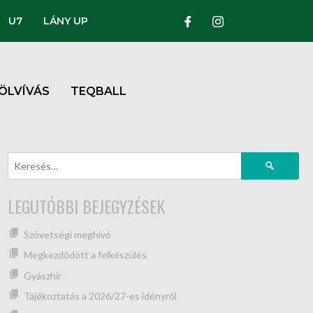
U7
LÁNY UP
ÖLVÍVÁS
TEQBALL
LEGUTÓBBI BEJEGYZÉSEK
Szövetségi meghívó
Megkezdődött a felkészülés
Gyászhír
Tájékoztatás a 2026/27-es idényről