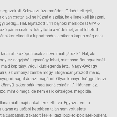
 megszokott Schwarzi-üzemmódot. Odaért, elfejelt,
lyan csatár, aki ne húzná a száját, ha ellene kell játszani.
gyi
pedig… Hát, lejátszott 541 bajnoki mérkőzést GYAK-
 párharcnak is. Irányította a védelmet, amit lehetett
már akkor elindult a kippattanóra, amikor a kapus még csak
 kicsi ott középen csak a neve miatt játszik”. Hát, aki
 hogy ez nagyjából ugyanúgy lehet, mint anno Bousquetsnél,
, majd kapitány, végül klublegenda lett…
Nagy-György
ztalra, az élményszámba megy. Elegánsan játszott ma is,
s nyugodtságot áraszt magából. Olyan könnyedséggel teszi
n könnyű, akkor bárki meg tudná csinálni…”. Hát nem az,
üzd, mint ő maga, de nem esik kétségbe, megoldja.
usa miatt majd sokat lesz eltiltva. Egyszer volt a
s ugyan az utóbbi hetekben talán nem volt élete
a csapatnak, zakatolt fel-le, igazi box-to-box játékosként.