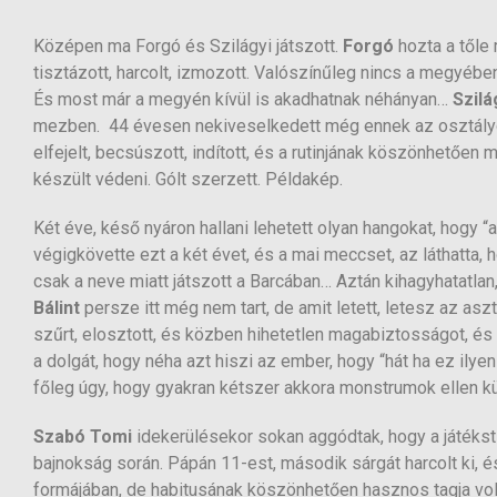
Középen ma Forgó és Szilágyi játszott.
Forgó
hozta a tőle
tisztázott, harcolt, izmozott. Valószínűleg nincs a megyében o
És most már a megyén kívül is akadhatnak néhányan…
Szilá
mezben. 44 évesen nekiveselkedett még ennek az osztályozó
elfejelt, becsúszott, indított, és a rutinjának köszönhetően 
készült védeni. Gólt szerzett. Példakép.
Két éve, késő nyáron hallani lehetett olyan hangokat, hogy “a
végigkövette ezt a két évet, és a mai meccset, az láthatta,
csak a neve miatt játszott a Barcában… Aztán kihagyhatatlan
Bálint
persze itt még nem tart, de amit letett, letesz az as
szűrt, elosztott, és közben hihetetlen magabiztosságot, é
a dolgát, hogy néha azt hiszi az ember, hogy “hát ha ez ilye
főleg úgy, hogy gyakran kétszer akkora monstrumok ellen k
Szabó Tomi
idekerülésekor sokan aggódtak, hogy a játékstíl
bajnokság során. Pápán 11-est, második sárgát harcolt ki, é
formájában, de habitusának köszönhetően hasznos tagja volt 