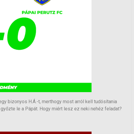
y bizonyos H.Á.-t, merthogy most arról kell tudósítania
 győzte le a Pápát. Hogy miért lesz ez neki nehéz feladat?