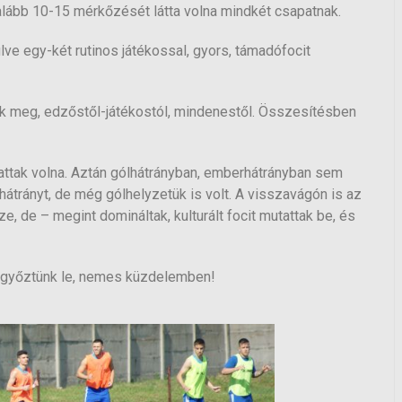
galább 10-15 mérkőzését látta volna mindkét csapatnak.
ülve egy-két rutinos játékossal, gyors, támadófocit
k meg, edzőstől-játékostól, mindenestől. Összesítésben
attak volna. Aztán gólhátrányban, emberhátrányban sem
átrányt, de még gólhelyzetük is volt. A visszavágón is az
 de – megint domináltak, kulturált focit mutattak be, és
ot győztünk le, nemes küzdelemben!