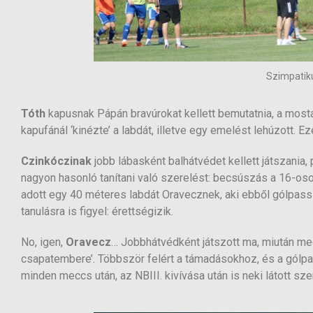
Szimpatik
Tóth
kapusnak Pápán bravúrokat kellett bemutatnia, a most
kapufánál ‘kinézte’ a labdát, illetve egy emelést lehúzott. E
Czinkóczinak
jobb lábasként balhátvédet kellett játszania,
nagyon hasonló tanítani való szerelést: becsúszás a 16-oson be
adott egy 40 méteres labdát Oravecznek, aki ebből gólpassz
tanulásra is figyel: érettségizik.
No, igen,
Oravecz
… Jobbhátvédként játszott ma, miután meg
csapatembere’. Többször felért a támadásokhoz, és a gólpa
minden meccs után, az NBIII. kivívása után is neki látott s