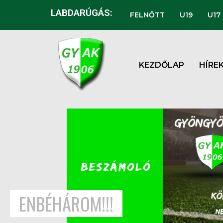
LABDARÚGÁS:
FELNŐTT
U19
U17
KEZDŐLAP
HÍRE
ENBÉHÁROM!!!