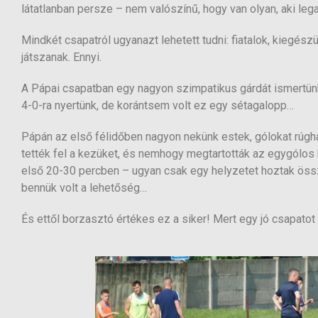
látatlanban persze – nem valószínű, hogy van olyan, aki le
Mindkét csapatról ugyanazt lehetett tudni: fiatalok, kiegész
játszanak. Ennyi.
A Pápai csapatban egy nagyon szimpatikus gárdát ismertün
4-0-ra nyertünk, de korántsem volt ez egy sétagalopp…
Pápán az első félidőben nagyon nekünk estek, gólokat rúgh
tették fel a kezüket, és nemhogy megtartották az egygólos h
első 20-30 percben – ugyan csak egy helyzetet hoztak össze,
bennük volt a lehetőség…
És ettől borzasztó értékes ez a siker! Mert egy jó csapat