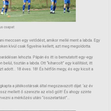
us csapat
ani meccsen egy vetődést, amikor mellé ment a labda. Egy
zeken kívül csak figyelnie kellett, azt meg megoldotta.
 parádésan lehozta. Pápán és itt is bemutatott egy-egy
lül, tisztán a labda. Ott “kiharcolt” egy kiállítást, itt
t adott… 18 éves. 18! És hétfőn megy, és egy kicsit a
kapta a játékostársak által megszavazott díjat: ‘az év
ssz mellett ő szerezte az első gólt! És ahogy szinte
zervezni a mérkőzés utáni “összetartást”…