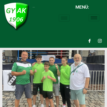
MENÜ:
LABDARÚGÁS: