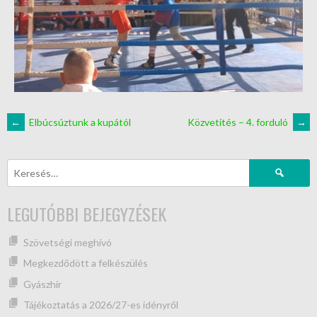
←
Elbúcsúztunk a kupától
Közvetítés – 4. forduló
→
LEGUTÓBBI BEJEGYZÉSEK
Szövetségi meghívó
Megkezdődött a felkészülés
Gyászhír
Tájékoztatás a 2026/27-es idényről