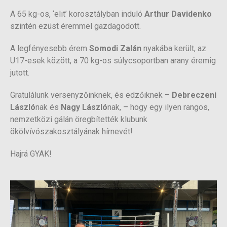
A 65 kg-os, ‘elit’ korosztályban induló
Arthur Davidenko
szintén ezüst éremmel gazdagodott.
A legfényesebb érem
Somodi Zalán
nyakába került, az
U17-esek között, a 70 kg-os súlycsoportban arany éremig
jutott.
Gratulálunk versenyzőinknek, és edzőiknek –
Debreczeni
László
nak és
Nagy László
nak, – hogy egy ilyen rangos,
nemzetközi gálán öregbítették klubunk
ökölvívószakosztályának hírnevét!
Hajrá GYAK!