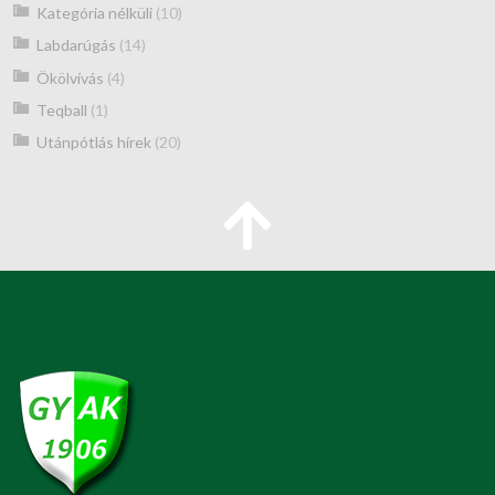
Kategória nélküli
(10)
Labdarúgás
(14)
Ökölvívás
(4)
Teqball
(1)
Utánpótlás hírek
(20)