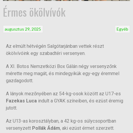
Érmes ökölvívók
augusztus 29, 2025
Egyéb
Az elmúlt hétvégén Salgótarjánban vettek részt
ökölvívóink egy szabadtéri versenyen.
A XI. Botos Nemzetközi Box Gálán négy versenyzőnk
mérette meg magát, és mindegyikük egy-egy éremmel
gazdagodott.
A lányok mezőnyében az 54-kg-osok között az U17-es
Fazekas Luca
indult a GYAK színeiben, és ezüst éremig
jutott.
Az U13-as korosztályban, a 42 kg-os súlycsoportban
versenyzett
Pollák Ádám
, aki ezüst érmet szerzett.