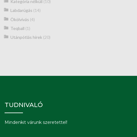
Kategória nélküli
(10)
Labdarúgás
(14)
Ökölvívás
(4)
Teqball
(1)
Utánpótlás hírek
(20)
TUDNIVALÓ
Mindenkit várunk szeretettel!