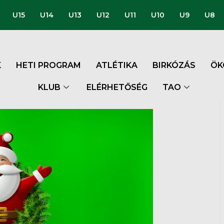
U15
U14
U13
U12
U11
U10
U9
U8
K
HETI PROGRAM
ATLÉTIKA
BIRKÓZÁS
ÖK
KLUB
ELÉRHETŐSÉG
TAO