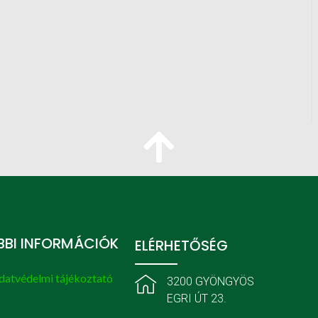
BI INFORMÁCIÓK
ELÉRHETŐSÉG
datvédelmi tájékoztató
3200 GYÖNGYÖS
EGRI ÚT 23.