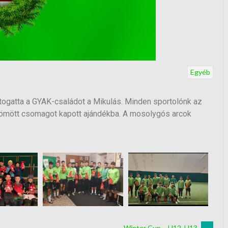
Egyéb
ogatta a GYAK-családot a Mikulás. Minden sportolónk az
ömött csomagot kapott ajándékba. A mosolygós arcok
Winter Cup – U12, U13
→