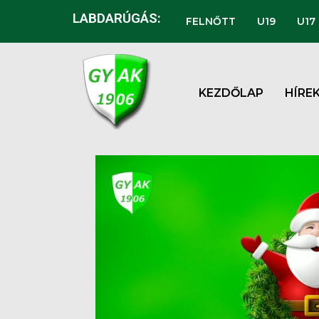
LABDARÚGÁS:
FELNŐTT
U19
U17
KEZDŐLAP
HÍRE