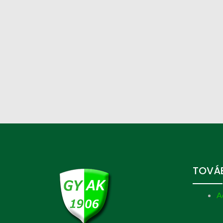
TOVÁB
A