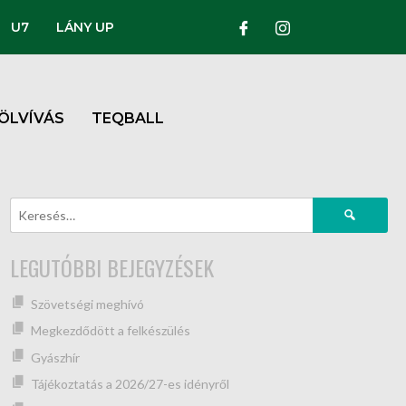
U7
LÁNY UP
ÖLVÍVÁS
TEQBALL
LEGUTÓBBI BEJEGYZÉSEK
Szövetségi meghívó
Megkezdődött a felkészülés
Gyászhír
Tájékoztatás a 2026/27-es idényről