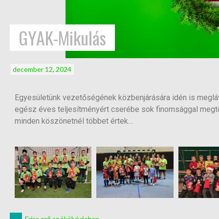
GYAK-Mikulás
december 12, 2024
Egyesületünk vezetőségének közbenjárására idén is meglát
egész éves teljesítményért cserébe sok finomsággal megt
minden köszönetnél többet értek…
←
Friss erő az ökölvívásban