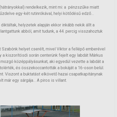
hátrányokkal) rendelkezik, mint mi: a pénzszűke miatt
tűzdelve egy-két rutinrókával, helyi kötődésű edző…
ktáltak, helyzetek alapján ekkor inkább nekik állt a
llantgattunk abból, amit tudunk, a 44. percig visszahoztuk
ét Szabónk helyet cserélt, mivel Viktor a fellépő emberével
y a kiszorítósdi során centerünk fejelt egy labdát Márkus
on mozgó középpályásunkat, aki egyedül vezette a labdát a
 utolérték, és összekoccantották a bokáját a 16-oson belül.
lant. Viszont a buktatást elkövető hazai csapatkapitánynak
 már egy sárgája… A piros is villant.