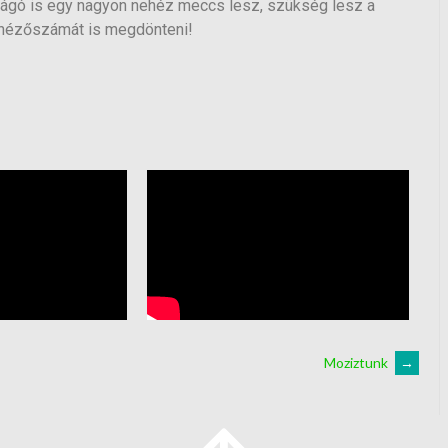
vágó is egy nagyon nehéz meccs lesz, szükség lesz a
 nézőszámát is megdönteni!
Moziztunk
→