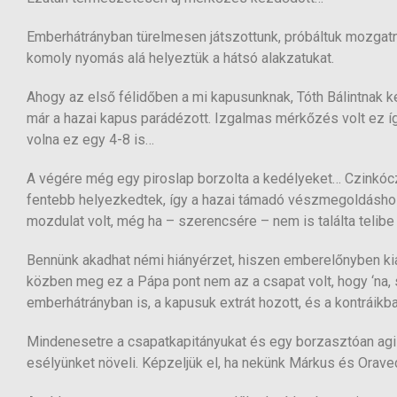
Emberhátrányban türelmesen játszottunk, próbáltuk mozgatni,
komoly nyomás alá helyeztük a hátsó alakzatukat.
Ahogy az első félidőben a mi kapusunknak, Tóth Bálintnak k
már a hazai kapus parádézott. Izgalmas mérkőzés volt ez így 
volna ez egy 4-8 is…
A végére még egy piroslap borzolta a kedélyeket… Czinkóczi
fentebb helyezkedtek, így a hazai támadó vészmegoldáshoz n
mozdulat volt, még ha – szerencsére – nem is találta telibe
Bennünk akadhat némi hiányérzet, hiszen emberelőnyben kial
közben meg ez a Pápa pont nem az a csapat volt, hogy ‘na,
emberhátrányban is, a kapusuk extrát hozott, és a kontráikba
Mindenesetre a csapatkapitányukat és egy borzasztóan agil
esélyünket növeli. Képzeljük el, ha nekünk Márkus és Orav