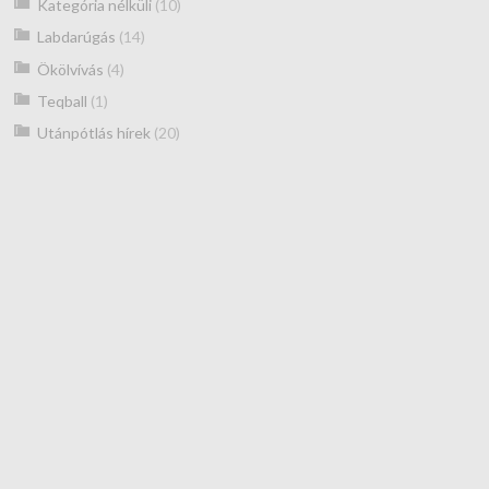
Kategória nélküli
(10)
Labdarúgás
(14)
Ökölvívás
(4)
Teqball
(1)
Utánpótlás hírek
(20)