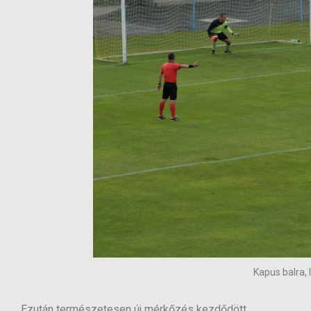
Kapus balra, 
Ezután természetesen új mérkőzés kezdődött…