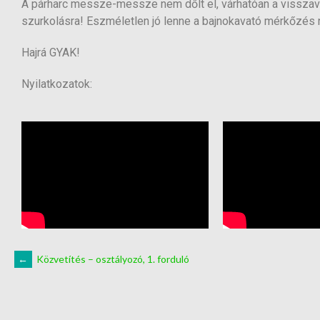
A párharc messze-messze nem dőlt el, várhatóan a vissza
szurkolásra! Eszméletlen jó lenne a bajnokavató mérkőzés
Hajrá GYAK!
Nyilatkozatok:
←
Közvetítés – osztályozó, 1. forduló