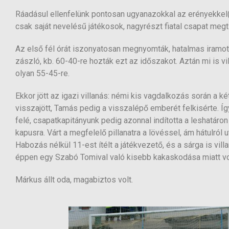
Ráadásul ellenfelünk pontosan ugyanazokkal az erényekkel(
csak saját nevelésű játékosok, nagyrészt fiatal csapat meg
Az első fél órát iszonyatosan megnyomták, hatalmas iramot di
zászló, kb. 60-40-re hozták ezt az időszakot. Aztán mi is vi
olyan 55-45-re.
Ekkor jött az igazi villanás: némi kis vagdalkozás során a k
visszajött, Tamás pedig a visszalépő emberét felkisérte. Íg
felé, csapatkapitányunk pedig azonnal indította a leshatár
kapusra. Várt a megfelelő pillanatra a lövéssel, ám hátulról
Habozás nélkül 11-est ítélt a játékvezető, és a sárga is vil
éppen egy Szabó Tomival való kisebb kakaskodása miatt volt
Márkus állt oda, magabiztos volt.