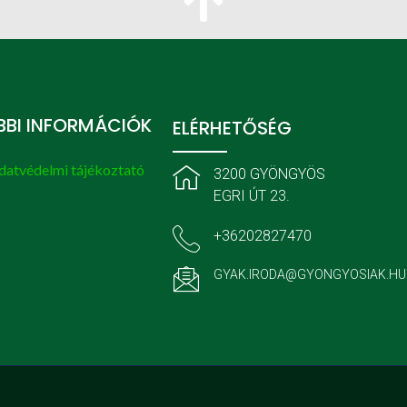
BI INFORMÁCIÓK
ELÉRHETŐSÉG
datvédelmi tájékoztató
3200 GYÖNGYÖS
EGRI ÚT 23.
+36202827470
GYAK.IRODA@GYONGYOSIAK.HU