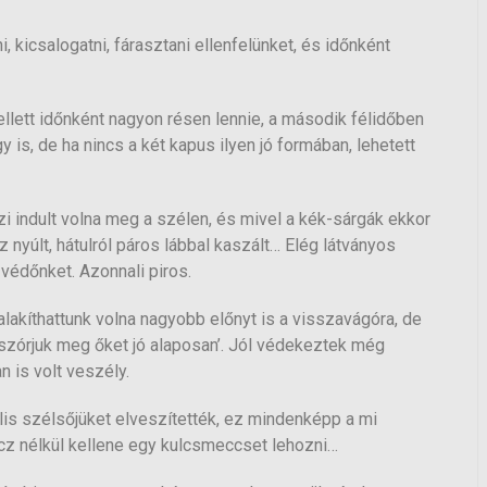
 kicsalogatni, fárasztani ellenfelünket, és időnként
ellett időnként nagyon résen lennie, a második félidőben
is, de ha nincs a két kapus ilyen jó formában, lehetett
 indult volna meg a szélen, és mivel a kék-sárgák ekkor
yúlt, hátulról páros lábbal kaszált… Elég látványos
 védőnket. Azonnali piros.
akíthattunk volna nagyobb előnyt is a visszavágóra, de
 szórjuk meg őket jó alaposan’. Jól védekeztek még
n is volt veszély.
is szélsőjüket elveszítették, ez mindenképp a mi
ecz nélkül kellene egy kulcsmeccset lehozni…