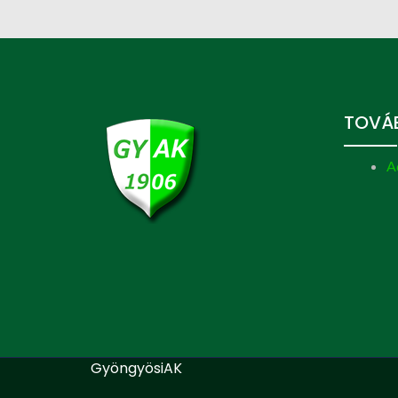
TOVÁB
A
GyöngyösiAK