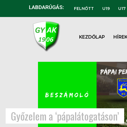
LABDARÚGÁS:
FELNŐTT
U19
U17
KEZDŐLAP
HÍRE
Győzelem a ‘pápalátogatáson’