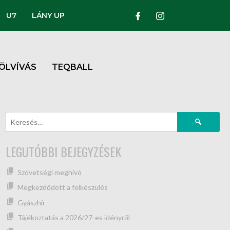
U7
LÁNY UP
ÖLVÍVÁS
TEQBALL
LEGUTÓBBI BEJEGYZÉSEK
Szövetségi meghívó
Megkezdődött a felkészülés
Gyászhír
Tájékoztatás a 2026/27-es idényről