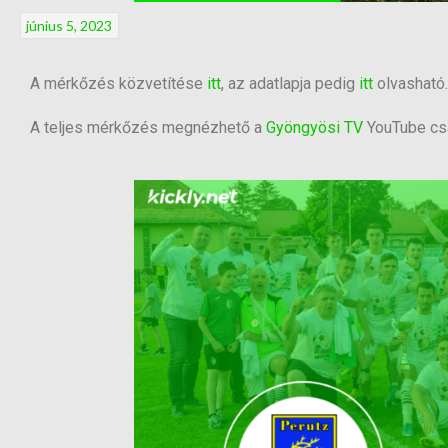
június 5, 2023
A mérkőzés közvetítése
itt
, az adatlapja pedig
itt
olvasható.
A teljes mérkőzés megnézhető a
Gyöngyösi TV
YouTube csa