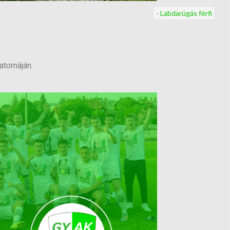
- Labdarúgás férfi
tornáján.