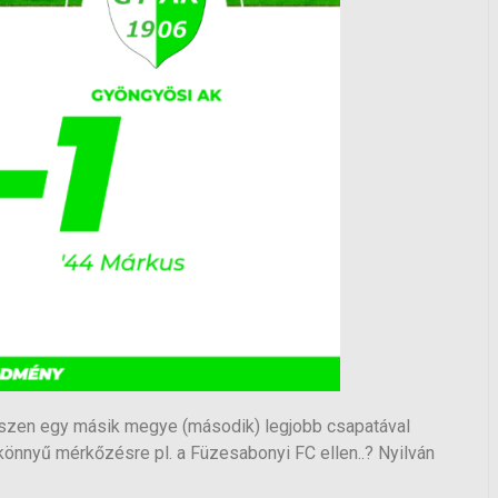
iszen egy másik megye (második) legjobb csapatával
önnyű mérkőzésre pl. a Füzesabonyi FC ellen..? Nyilván