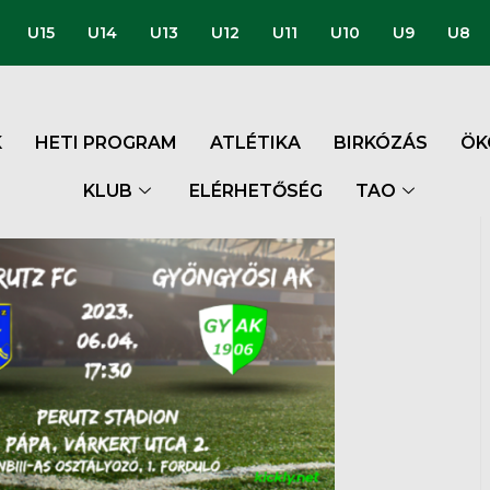
U15
U14
U13
U12
U11
U10
U9
U8
K
HETI PROGRAM
ATLÉTIKA
BIRKÓZÁS
ÖK
KLUB
ELÉRHETŐSÉG
TAO