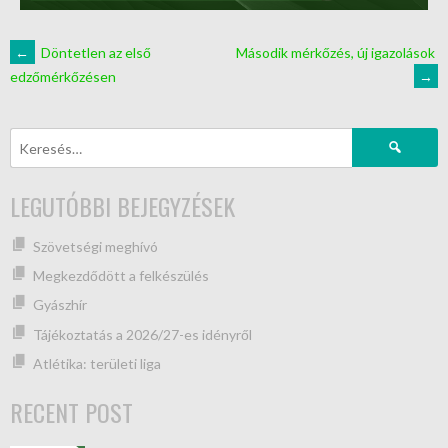
←
Döntetlen az első
Második mérkőzés, új igazolások
→
edzőmérkőzésen
LEGUTÓBBI BEJEGYZÉSEK
Szövetségi meghívó
Megkezdődött a felkészülés
Gyászhír
Tájékoztatás a 2026/27-es idényről
Atlétika: területi liga
RECENT POST