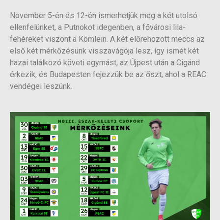
November 5-én és 12-én ismerhetjük meg a két utolsó
ellenfelünket, a Putnokot idegenben, a fővárosi lila-
fehéreket viszont a Kömlein. A két előrehozott meccs az
első két mérkőzésünk visszavágója lesz, így ismét két
hazai találkozó követi egymást, az Újpest után a Cigánd
érkezik, és Budapesten fejezzük be az őszt, ahol a REAC
vendégei leszünk.