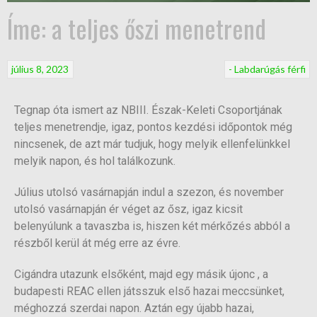
Íme: a teljes őszi menetrend
július 8, 2023
- Labdarúgás férfi
Tegnap óta ismert az NBIII. Észak-Keleti Csoportjának
teljes menetrendje, igaz, pontos kezdési időpontok még
nincsenek, de azt már tudjuk, hogy melyik ellenfelünkkel
melyik napon, és hol találkozunk.
Július utolsó vasárnapján indul a szezon, és november
utolsó vasárnapján ér véget az ősz, igaz kicsit
belenyúlunk a tavaszba is, hiszen két mérkőzés abból a
részből kerül át még erre az évre.
Cigándra utazunk elsőként, majd egy másik újonc , a
budapesti REAC ellen játsszuk első hazai meccsünket,
méghozzá szerdai napon. Aztán egy újabb hazai,