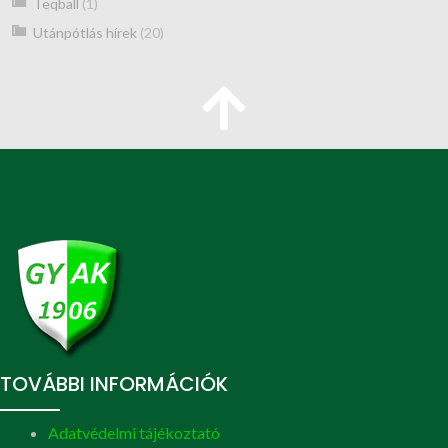
Teqball
(1)
Utánpótlás hírek
(20)
TOVÁBBI INFORMÁCIÓK
Adatvédelmi tájékoztató