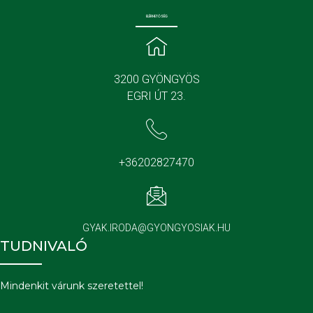
ELÉRHETŐSÉG
3200 GYÖNGYÖS
EGRI ÚT 23.
+36202827470
GYAK.IRODA@GYONGYOSIAK.HU
TUDNIVALÓ
Mindenkit várunk szeretettel!