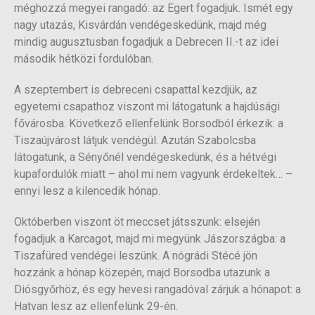
méghozzá megyei rangadó: az Egert fogadjuk. Ismét egy
nagy utazás, Kisvárdán vendégeskedünk, majd még
mindig augusztusban fogadjuk a Debrecen II.-t az idei
második hétközi fordulóban.
A szeptembert is debreceni csapattal kezdjük, az
egyetemi csapathoz viszont mi látogatunk a hajdúsági
fővárosba. Következő ellenfelünk Borsodból érkezik: a
Tiszaújvárost látjuk vendégül. Azután Szabolcsba
látogatunk, a Sényőnél vendégeskedünk, és a hétvégi
kupafordulók miatt – ahol mi nem vagyunk érdekeltek… –
ennyi lesz a kilencedik hónap.
Októberben viszont öt meccset játsszunk: elsején
fogadjuk a Karcagot, majd mi megyünk Jászországba: a
Tiszafüred vendégei leszünk. A nógrádi Stécé jön
hozzánk a hónap közepén, majd Borsodba utazunk a
Diósgyőrhöz, és egy hevesi rangadóval zárjuk a hónapot: a
Hatvan lesz az ellenfelünk 29-én.