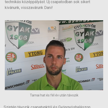
technikás középpályást. Új csapatodban sok sikert
kivánunk, visszavárunk Dani!
Tarnai hat és fél év után távozik
Szintén távozik csapatunktól és Gyöngyöshalászon