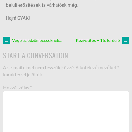
belüli erősítések is várhatóak még.
Hajrá GYAK!
←
Vége az edzőmeccseknek…
Közvetítés – 16. forduló
→
START A CONVERSATION
Az e-mail címet nem tesszük közzé.
A kötelező mezőket
*
karakterrel jelöltük
Hozzászólás
*