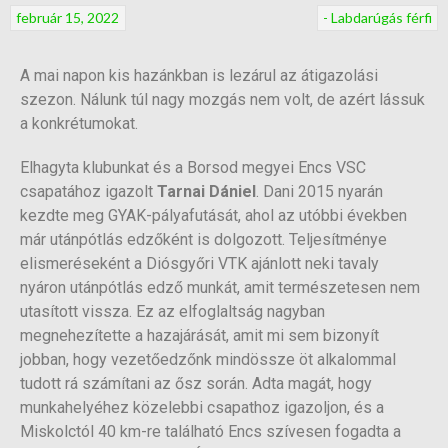
február 15, 2022
- Labdarúgás férfi
A mai napon kis hazánkban is lezárul az átigazolási
szezon. Nálunk túl nagy mozgás nem volt, de azért lássuk
a konkrétumokat.
Elhagyta klubunkat és a Borsod megyei Encs VSC
csapatához igazolt
Tarnai Dániel
. Dani 2015 nyarán
kezdte meg GYAK-pályafutását, ahol az utóbbi években
már utánpótlás edzőként is dolgozott. Teljesítménye
elismeréseként a Diósgyőri VTK ajánlott neki tavaly
nyáron utánpótlás edző munkát, amit természetesen nem
utasított vissza. Ez az elfoglaltság nagyban
megnehezítette a hazajárását, amit mi sem bizonyít
jobban, hogy vezetőedzőnk mindössze öt alkalommal
tudott rá számítani az ősz során. Adta magát, hogy
munkahelyéhez közelebbi csapathoz igazoljon, és a
Miskolctól 40 km-re található Encs szívesen fogadta a