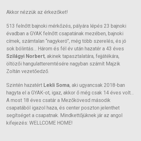
Akkor nézzük az érkezőket!
513 felnőtt bajnoki mérkőzés, pályára lépés 23 bajnoki
évadban a GYAK felnőtt csapatának mezében, bajnoki
címek, számtalan “nagykeró”, még több szerelés, és jó
sok bólintás… Három és fél év után hazatér a 43 éves
Szilágyi Norbert
, akinek tapasztalatára, fejjátékára,
öltözői hangulatteremtésére nagyban számít Majzik
Zoltán vezetőedző.
Szintén hazatért
Lekli Soma
, aki ugyancsak 2018-ban
hagyta el a GYAK-ot, igaz, akkor ő még csak 14 éves volt…
A most 18 éves csatár a Mezőkövesd második
csapatából igazol haza, és center poszton jelenthet
segítséget a csapatnak. Mindkettőjüknek jár az angol
kifejezés: WELLCOME HOME!