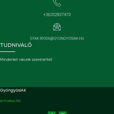
+36202827470
GYAK.IRODA@GYONGYOSIAK.HU
TUDNIVALÓ
Mindenkit várunk szeretettel!
GyöngyösiAK
© Proftec Kft.