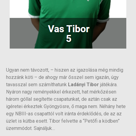
Ugyan nem távozott, – hiszen az igazolása még mindig
hozzánk köti – de ahogy már ősszel sem igazán, úgy
tavasszal sem számíthatunk
Ladányi Tibor
játékára.
Nyáron nagy reményekkel érkezett, hat mérkőzésen
három góllal segítette csapatunkat, de aztán csak az
igéretei érkeztek Gyöngyösre, ő maga nem. Néhány hete
egy NBIII-as csapattól volt iránta érdeklődés, de az az
üzlet is kútba esett. Tibor felvette a “Petőfi a ködben”
üzemmódot. Sajnáljuk…