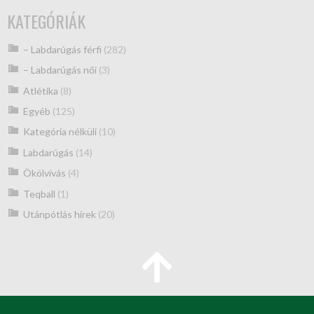
KATEGÓRIÁK
– Labdarúgás férfi
(282)
– Labdarúgás női
(3)
Atlétika
(8)
Egyéb
(125)
Kategória nélküli
(10)
Labdarúgás
(14)
Ökölvívás
(4)
Teqball
(1)
Utánpótlás hírek
(20)