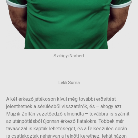
Szilágyi Norbert
Lekli Soma
A két érkező játékoson kívül még további erősítést
jelenthetnek a sérülésből visszatérők, és – ahogy azt
Majzik Zoltán vezetőedző elmondta – továbbra is számít
az utánpótlásból újonnan érkező fiatalokra. Többek már
tavasszal is kaptak lehetőséget, és a felkészülés során
is csatlakoztak néhányan a felnőtt kerethez, tehát házon